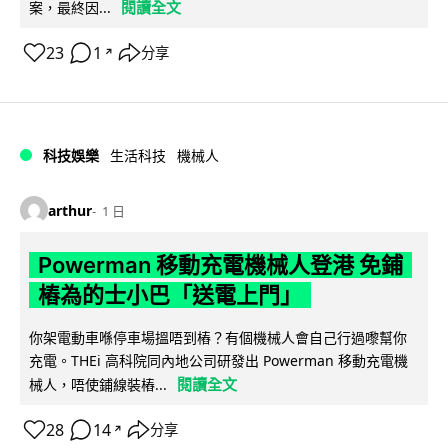
閱讀全文
案，最終因...
23
1
分享
↗
科技娛樂
生活科技
機械人
arthur
1 日
Powerman 移動充電機械人登港 免鋪
樁為的士小巴「送電上門」
你架電動車喺停車場搵唔到樁？有個機械人會自己行過嚟幫你
充電。THEi 高科院同內地公司研發出 Powerman 移動充電機
閱讀全文
械人，唔使鋪線裝樁...
28
14
分享
↗