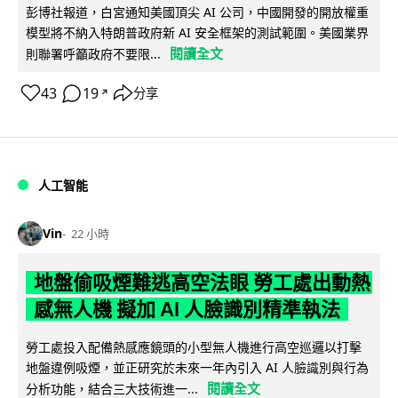
彭博社報道，白宮通知美國頂尖 AI 公司，中國開發的開放權重
模型將不納入特朗普政府新 AI 安全框架的測試範圍。美國業界
閱讀全文
則聯署呼籲政府不要限...
43
19
分享
↗
人工智能
Vin
22 小時
地盤偷吸煙難逃高空法眼 勞工處出動熱
感無人機 擬加 AI 人臉識別精準執法
勞工處投入配備熱感應鏡頭的小型無人機進行高空巡邏以打擊
地盤違例吸煙，並正研究於未來一年內引入 AI 人臉識別與行為
閱讀全文
分析功能，結合三大技術進一...