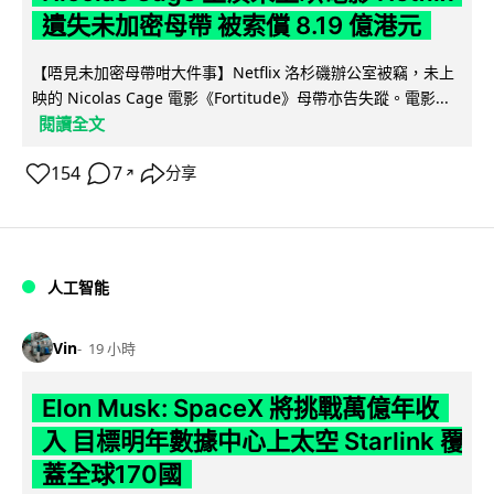
遺失未加密母帶 被索償 8.19 億港元
【唔見未加密母帶咁大件事】Netflix 洛杉磯辦公室被竊，未上
映的 Nicolas Cage 電影《Fortitude》母帶亦告失蹤。電影...
閱讀全文
154
7
分享
↗
人工智能
Vin
19 小時
Elon Musk: SpaceX 將挑戰萬億年收
入 目標明年數據中心上太空 Starlink 覆
蓋全球170國