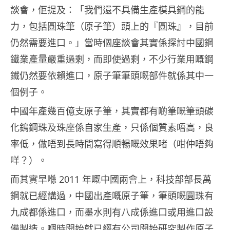
談會，佢提及：「
我們還不具備生產模具鋼的能
力，包括圓珠筆（原子筆）頭上的『圓珠』，目前
仍然需要進口。」當時個座談會其實係探討中國
鋼
鐵業
產量嚴重過剩，而即使過剩，不少行業用嘅鋼
鐵仍然要依賴進口，原子筆筆頭嘅部件就係其中一
個例子。
中國年產幾百億支原子筆，其實都有啲筆嘅筆頭
碳
化鎢
鋼珠及珠座係自家生產，只係個質素唔高，良
率低，做唔到長時間寫得順暢嘅效果啫（咁仲唔夠
咩？）。
而其實早喺 2011 年嘅中國兩會上，科技部部長萬
鋼就已經講過，中國出產嘅原子筆，筆頭嘅圓珠有
九成都係進口，而墨水則有八成係進口或
用進口設
備製造。嗰時開始就已經有公司開始研究製作原子