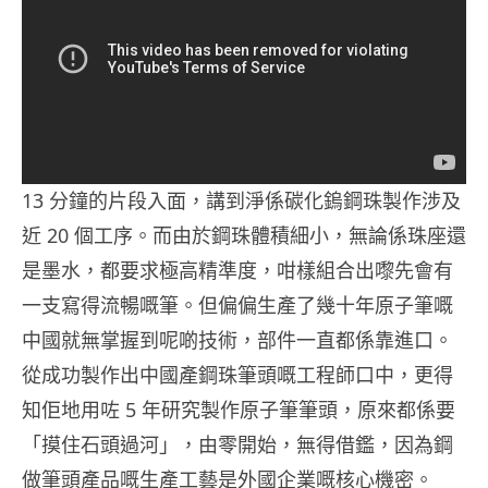
13 分鐘的片段入面，講到淨係
碳化鎢
鋼珠製作涉及
近 20 個工序。而由於鋼珠體積細小，無論係珠座還
是墨水，都要求極高精準度，咁樣組合出嚟先會有
一支寫得流暢嘅筆。但偏偏生產了幾十年原子筆嘅
中國就無掌握到呢啲技術，部件一直都係靠進口。
從成功製作出中國產鋼珠筆頭嘅工程師口中，更得
知佢地用咗 5 年研究製作原子筆筆頭，原來都係要
「摸住石頭過河」，由零開始，無得借鑑，因為鋼
做筆頭產品嘅生產工藝是外國企業嘅核心機密。