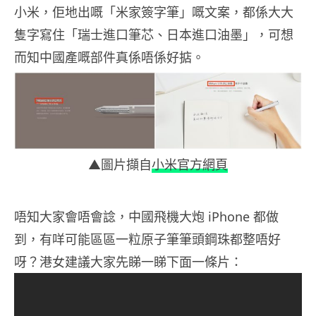
小米，佢地出嘅「
米家簽字筆」嘅文案，都係大大
隻字寫住「瑞士進口筆芯、日本進口油墨」，可想
而知中國產嘅部件真係唔係好掂。
▲圖片擷自
小米官方網頁
唔知大家會唔會諗，中國飛機大炮 iPhone 都做
到，有咩可能區區一粒原子筆筆頭鋼珠都整唔好
呀？港女建議大家先睇一睇下面一條片：