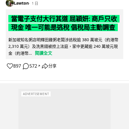
Lawton
1 日
當電子支付大行其道 屈穎妍: 商戶只收
現金 唯一可能是逃稅 倡稅局主動調查
新加坡知名粥店明輝田雞粥老闆涉逃稅逾 380 萬坡元（約港幣
2,310 萬元）及洗黑錢被控上法庭，家中更藏逾 240 萬坡元現
閱讀全文
金（約港幣...
897
572
分享
↗
ADVERTISEMENT