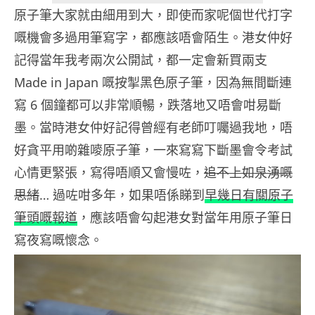
原子筆大家就由細用到大，即使而家呢個世代打字
嘅機會多過用筆寫字，都應該唔會陌生。港女仲好
記得當年我考兩次公開試，都一定會新買兩支
Made in Japan 嘅按掣黑色原子筆，因為無間斷連
寫 6 個鐘都可以非常順暢，跌落地又唔會咁易斷
墨。當時港女仲好記得曾經有老師叮囑過我地，唔
好貪平用啲雜嘜原子筆，一來寫寫下斷墨會令考試
心情更緊張，寫得唔順又會慢咗，
追不上如泉湧嘅
思緒
… 過咗咁多年，如果唔係睇到
早幾日有關原子
筆頭嘅報道
，應該唔會勾起港女對當年用原子筆日
寫夜寫嘅懷念。