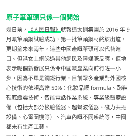
原子筆筆頭只係一個開始
幾日前，
《人民日報》
就報道太鋼集團於 2016 年 9
月嘅筆頭鋼試驗成功，第一批筆頭鋼材終於出爐，
更期望未來兩年，這些中國產嘅筆頭可以代替進
口。但港女上網睇過其他網民及陸媒嘅反應，佢地
表示呢個新發展只係令中國嘅產業向前行咗一小
步，因為不單是鋼鐵行業，目前眾多產業對外國核
心技術的依賴高達 50%：化妝品嘅 formula、跑鞋
鞋底緩震技術、智能電話作業系統、專業級醫療設
備（包括大部分檢驗儀器、超聲波儀器、磁力共振
設備、心電圖機等）、汽車內嘅不同系統等，中國
都未有生產工藝。