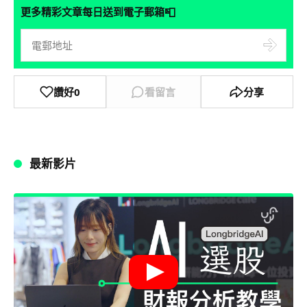
📮
更多精彩文章每日送到電子郵箱
讚好
0
看留言
分享
最新影片