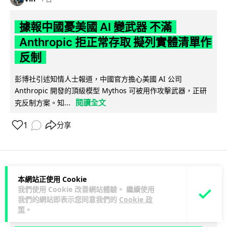
據報中國憂美國 AI 變武器 不滿
Anthropic 拒正常存取 擬列實體清單作
反制
彭博社引述知情人士報道，中國官方擔心美國 AI 公司
Anthropic 開發的頂級模型 Mythos 可被用作攻擊武器，正研
閱讀全文
究反制方案。知...
1
分享
應用軟件
應用軟件
本網站正使用 Cookie
我們使用 Cookie 改善網站體驗。 繼續使用
我們的網站即表示您同意我們的
Cookie 政
藍骨
1 日
策
。