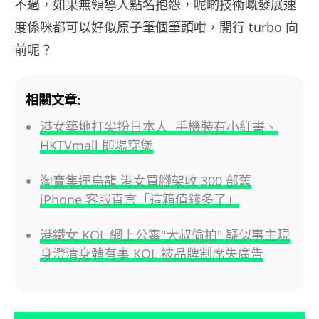
不過，如果無領導人點名抱怨，呢啲技術嘅發展速
度係咪都可以好似原子筆個筆頭咁，開行 turbo 向
前呢？
相關文章:
港女築地打尖扮日本人 手機裝有小紅書、
HKTVmall 即場穿煲
淘寶集運烏龍 港女買腳架收 300 部舊
iPhone 客服直言「這箱值錢多了」
港鐵女 KOL 網上公審"大叔偷拍" 疑似事主現
身澄清身體有事 KOL 被品牌割席失廣告