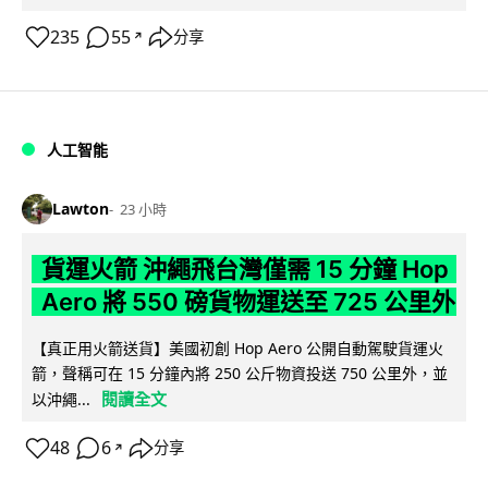
235
55
分享
↗
人工智能
Lawton
23 小時
貨運火箭 沖繩飛台灣僅需 15 分鐘 Hop
Aero 將 550 磅貨物運送至 725 公里外
【真正用火箭送貨】美國初創 Hop Aero 公開自動駕駛貨運火
箭，聲稱可在 15 分鐘內將 250 公斤物資投送 750 公里外，並
閱讀全文
以沖繩...
48
6
分享
↗