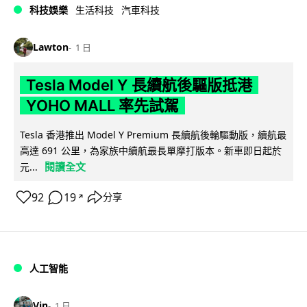
科技娛樂
生活科技
汽車科技
Lawton
1 日
Tesla Model Y 長續航後驅版抵港
YOHO MALL 率先試駕
Tesla 香港推出 Model Y Premium 長續航後輪驅動版，續航最
高達 691 公里，為家族中續航最長單摩打版本。新車即日起於
閱讀全文
元...
92
19
分享
↗
人工智能
Vin
1 日