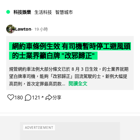
科技娛樂
生活科技
智慧城市
Lawton
19 小時
網約車條例生效 有司機暫時停工避風頭
的士業界籲白牌 "改邪歸正"
規管網約車法例大部分條文已於 8 月 3 日生效，的士業界就期
望白牌車司機，能夠「改邪歸正」回流駕駛的士。新例大幅提
閱讀全文
高罰則，首次定罪最高罰款...
180
121
分享
↗
ADVERTISEMENT