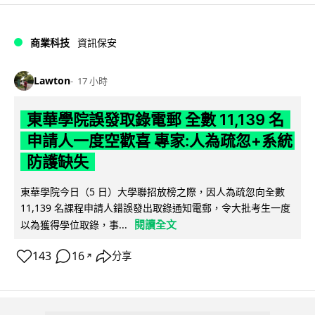
商業科技
資訊保安
Lawton
17 小時
東華學院誤發取錄電郵 全數 11,139 名
申請人一度空歡喜 專家:人為疏忽+系統
防護缺失
東華學院今日（5 日）大學聯招放榜之際，因人為疏忽向全數
11,139 名課程申請人錯誤發出取錄通知電郵，令大批考生一度
閱讀全文
以為獲得學位取錄，事...
143
16
分享
↗