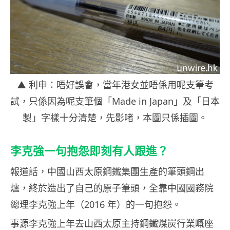
▲
利申：唔好誤會，當年港女並唔係用呢支筆考
試，只係因為呢支筆個「Made in Japan」及「日本
製」字樣十分清楚，先影啫，本圖只係插圖。
李克強一句抱怨即刻有人跟進？
報道話，中國山西太原鋼鐵集團生產的筆頭鋼出
爐，終於造出了自己的原子筆頭，全靠中國國務院
總理李克強上年（2016 年）的一句抱怨。
事源李克強上年去
山西太原主持鋼鐵煤炭行業嘅座