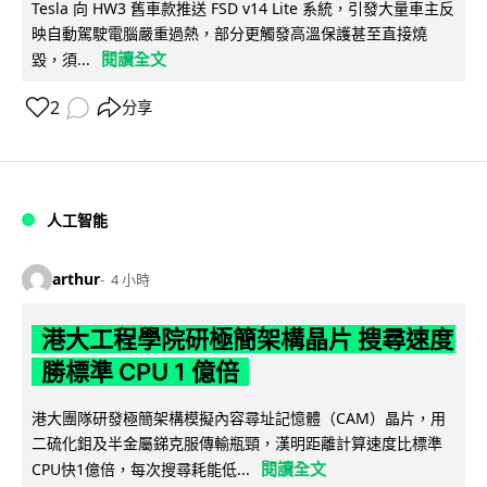
Tesla 向 HW3 舊車款推送 FSD v14 Lite 系統，引發大量車主反
映自動駕駛電腦嚴重過熱，部分更觸發高溫保護甚至直接燒
閱讀全文
毀，須...
2
分享
人工智能
arthur
4 小時
港大工程學院研極簡架構晶片 搜尋速度
勝標準 CPU 1 億倍
港大團隊研發極簡架構模擬內容尋址記憶體（CAM）晶片，用
二硫化鉬及半金屬銻克服傳輸瓶頸，漢明距離計算速度比標準
閱讀全文
CPU快1億倍，每次搜尋耗能低...