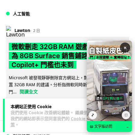
人工智能
Lawton
2 日
微軟刪走 32GB RAM 遊戲建議 分析:
×
為 8GB Surface 銷售鋪路 連自家
Copilot+ 門檻也未到
Microsoft 被發現靜靜刪除官方網站上，對遊戲玩家要為電腦配
置 32GB RAM 的建議。分析指微軟同時新推出的 8GB RAM 入
閱讀全文
門...
171
16
分享
↗
本網站正使用 Cookie
我們使用 Cookie 改善網站體驗。 繼續使用
🎵
⛶
我們的網站即表示您同意我們的
Cookie 政
策
。
📖 文字版訪問
→