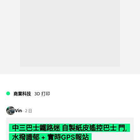
商業科技
3D 打印
Vin
2 日
中三巴士鐵路迷 自製紙皮遙控巴士 門,
水撥識郁 + 實時GPS報站