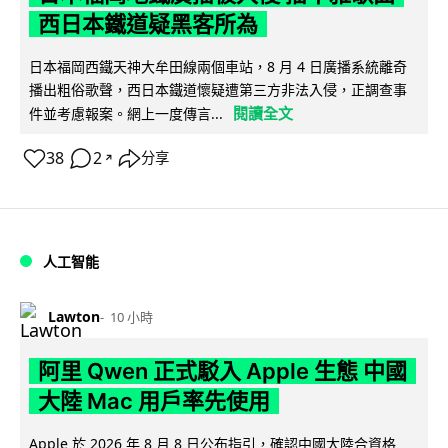
西日本鐵道疑黑客所為
日本福岡西鐵天神大牟田線兩個車站，8 月 4 日廣播系統離奇
播出粗俗歌聲，西日本鐵道懷疑遭第三方非法入侵，正調查事
閱讀全文
件並考慮報案。網上一度傳言...
38
2
分享
↗
人工智能
Lawton
10 小時
阿里 Qwen 正式駁入 Apple 生態 中國
大陸 Mac 用戶率先使用
Apple 於 2026 年 8 月 8 日公布指引，確認中國大陸合資格