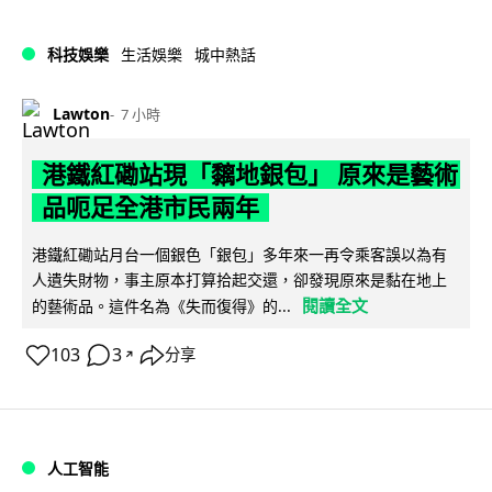
科技娛樂
生活娛樂
城中熱話
Lawton
7 小時
港鐵紅磡站現「黐地銀包」 原來是藝術
品呃足全港市民兩年
港鐵紅磡站月台一個銀色「銀包」多年來一再令乘客誤以為有
人遺失財物，事主原本打算拾起交還，卻發現原來是黏在地上
閱讀全文
的藝術品。這件名為《失而復得》的...
103
3
分享
↗
人工智能