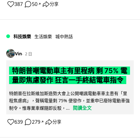
387
50
分享
↗
科技娛樂
生活娛樂
城中熱話
Vin
2 日
特朗普嘲電動車主有里程病 剩 75% 電
量即焦慮發作 狂言一手終結電車指令
特朗普在拉斯維加斯造勢大會上公開嘲諷電動車車主患有「里
程焦慮病」，聲稱電量剩 75% 便發作，並重申已廢除電動車強
閱讀全文
制令。惟專業車媒隨即反駁，...
639
279
分享
↗