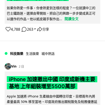
如果你熱愛一件事，你會熱愛到怎樣的程度？一位就讀中三的
巴士鐵路迷，選擇由零開始，把自己的興趣一步步變成真正可
閱讀全文
以運作的作品。他以紙皮親手製作出...
4,788
263
分享
↗
科技娛樂
生活娛樂
城中熱話
Vin
2 日
iPhone 加速撤出中國 印度成新機主要
基地 上年組裝增至5500萬部
Apple 加速將 iPhone 生產線由中國轉往印度，目標兩年內將
產量最高 50% 移至當地。印度政府推出關稅豁免及稅務優惠延