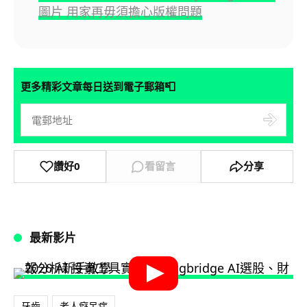
圖片 用家再毋須擔心版權問題
📮
更多精彩文章每日送到電子郵箱
讚好
0
看留言
分享
最新影片
牙齒
老人癡呆症