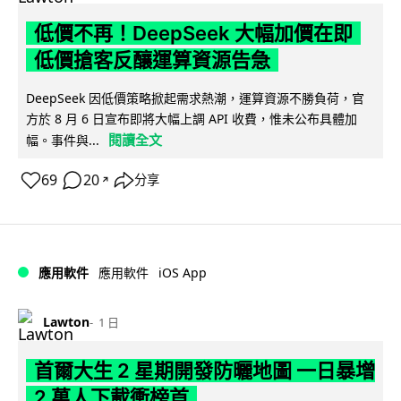
低價不再！DeepSeek 大幅加價在即
低價搶客反釀運算資源告急
DeepSeek 因低價策略掀起需求熱潮，運算資源不勝負荷，官
方於 8 月 6 日宣布即將大幅上調 API 收費，惟未公布具體加
閱讀全文
幅。事件與...
69
20
分享
↗
iOS App
應用軟件
應用軟件
Lawton
1 日
首爾大生 2 星期開發防曬地圖 一日暴增
2 萬人下載衝榜首