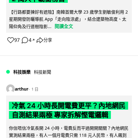
【行路都要揀好有遮陰】南韓首爾大學 23 歲學生劉敏俊利用 2
星期開發防曬導航 App「走向陰涼處」，結合建築物高度、太
閱讀全文
陽仰角及行道樹陰影...
97
4
分享
↗
科技娛樂
科技新聞
arthur
1 日
冷氣 24 小時長開電費更平？內地網民
自測結果兩極 專家拆解慳電邏輯
你信唔信冷氣長開 24 小時，電費反而平過開開關關？內地網民
實測結果兩極，有人一個月電費只需 118 元人民幣，有人飆到