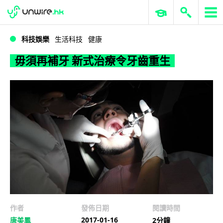
WWDC 2026
GenAI 與雲端科技專區
ERP 與商業 AI
毋須再補牙 新式治療令牙齒重生
科技娛樂
生活科技
健康
毋須再補牙 新式治療令牙齒重生
作者
發佈日期
閱讀時間
2017-01-16
唐美鳳
2分鐘