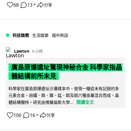
68
13
分享
↗
科技娛樂
生活娛樂
城中熱話
Lawton
6 小時
廣島原爆遺址驚現神秘合金 科學家指晶
體結構前所未見
科學家在廣島原爆遺址沙灘樣本中，發現一種從未有記錄的多
元素合金，由鐵、鉻、鎳、錳、鉬及鋁六種金屬混合而成，晶
閱讀全文
體結構獨特。研究由佛羅倫斯大學...
106
16
分享
↗