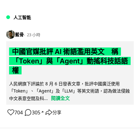
人工智能
藍骨
23 小時
中國官媒批評 AI 術語濫用英文 稱
「Token」與「Agent」動搖科技話語
權
人民網旗下評論於 8 月 6 日發表文章，批評中國廣泛使用
「Token」、「Agent」及「LLM」等英文術語，認為做法侵蝕
閱讀全文
中文表意空間及科...
704
305
分享
↗