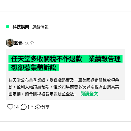
科技娛樂
遊戲情報
藍骨
56 分
任天堂多收關稅不作退款 業績報告理
想卻惹集體訴訟
任天堂公布首季業績，受遊戲熱賣及一筆美國退還關稅款項帶
動，盈利大幅跑贏預期。惟公司早前曾多次以關稅為由調高美
閱讀全文
國定價，如今關稅被裁定違法並全數...
14
1
分享
↗