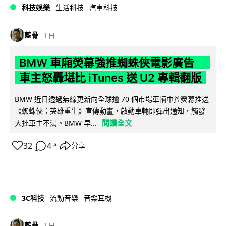
科技娛樂
生活科技
汽車科技
藍骨
1 日
BMW 車廂熒幕強推蜘蛛俠電影廣告
車主怒轟堪比 iTunes 送 U2 專輯翻版
BMW 近日透過無線更新向全球逾 70 個市場車輛中控熒幕推送
《蜘蛛俠：英雄重生》宣傳動畫，啟動車輛即彈出通知，觸發
閱讀全文
大批車主不滿。BMW 早...
32
4
分享
↗
3C科技
流動音樂
音樂耳機
藍骨
1 日