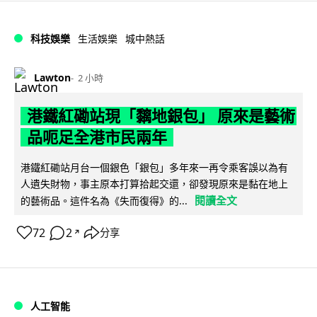
科技娛樂
生活娛樂
城中熱話
Lawton
2 小時
港鐵紅磡站現「黐地銀包」 原來是藝術
品呃足全港市民兩年
港鐵紅磡站月台一個銀色「銀包」多年來一再令乘客誤以為有
人遺失財物，事主原本打算拾起交還，卻發現原來是黏在地上
閱讀全文
的藝術品。這件名為《失而復得》的...
72
2
分享
↗
人工智能