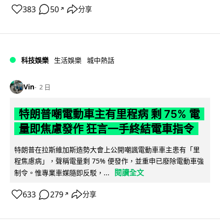
383
50
分享
↗
科技娛樂
生活娛樂
城中熱話
Vin
2 日
特朗普嘲電動車主有里程病 剩 75% 電
量即焦慮發作 狂言一手終結電車指令
特朗普在拉斯維加斯造勢大會上公開嘲諷電動車車主患有「里
程焦慮病」，聲稱電量剩 75% 便發作，並重申已廢除電動車強
閱讀全文
制令。惟專業車媒隨即反駁，...
633
279
分享
↗