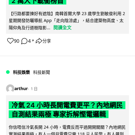
2 萬人下載衝榜首
【行路都要揀好有遮陰】南韓首爾大學 23 歲學生劉敏俊利用 2
星期開發防曬導航 App「走向陰涼處」，結合建築物高度、太
閱讀全文
陽仰角及行道樹陰影...
90
4
分享
↗
科技娛樂
科技新聞
arthur
1 日
冷氣 24 小時長開電費更平？內地網民
自測結果兩極 專家拆解慳電邏輯
你信唔信冷氣長開 24 小時，電費反而平過開開關關？內地網民
實測結果兩極，有人一個月電費只需 118 元人民幣，有人飆到