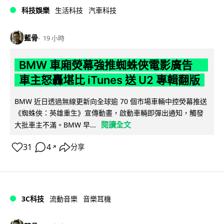
科技娛樂
生活科技
汽車科技
藍骨
19 小時
BMW 車廂熒幕強推蜘蛛俠電影廣告
車主怒轟堪比 iTunes 送 U2 專輯翻版
BMW 近日透過無線更新向全球逾 70 個市場車輛中控熒幕推送
《蜘蛛俠：英雄重生》宣傳動畫，啟動車輛即彈出通知，觸發
閱讀全文
大批車主不滿。BMW 早...
31
4
分享
↗
3C科技
流動音樂
音樂耳機