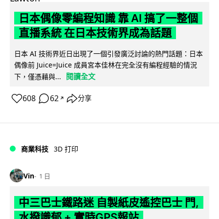
日本偶像零編程知識 靠 AI 搞了一整個
直播系統 在日本技術界成為話題
日本 AI 技術界近日出現了一個引發廣泛討論的熱門話題：日本
偶像前 Juice=Juice 成員宮本佳林在完全沒有編程經驗的情況
閱讀全文
下，僅憑藉與...
608
62
分享
↗
商業科技
3D 打印
Vin
1 日
中三巴士鐵路迷 自製紙皮遙控巴士 門,
水撥識郁 + 實時GPS報站