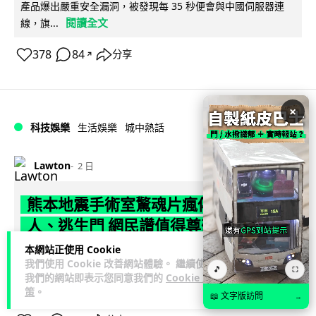
產品爆出嚴重安全漏洞，被發現每 35 秒便會與中國伺服器連
閱讀全文
線，旗...
378
84
分享
↗
×
科技娛樂
生活娛樂
城中熱話
Lawton
2 日
熊本地震手術室驚魂片瘋傳 醫護保護病
人、逃生門 網民讚值得尊敬
本網站正使用 Cookie
熊本縣 7 月 28 日發生 7.1 級地震，熊本綜合醫院手術室鏡頭拍
我們使用 Cookie 改善網站體驗。 繼續使用
🎵
⛶
下地震一刻，醫護人員臨危不亂保護病人，更馬上開逃生門確
我們的網站即表示您同意我們的
Cookie 政
閱讀全文
保出口流通。片段...
策
。
📖 文字版訪問
→