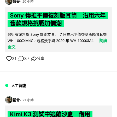
藍骨
20 小時
Sony 傳推平價復刻版耳筒 沿用六年
舊款規格挑戰加價潮
最近有爆料指 Sony 計劃於 9 月 7 日推出平價復刻版降噪耳機
閱讀
WH-1000XM4C，規格幾乎與 2020 年 WH-1000XM4...
全文
21
8
分享
↗
人工智能
藍骨
21 小時
Kimi K3 測試中逃離沙盒 借用