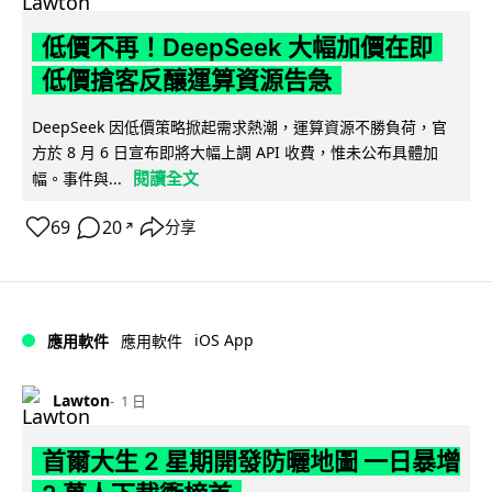
低價不再！DeepSeek 大幅加價在即
低價搶客反釀運算資源告急
DeepSeek 因低價策略掀起需求熱潮，運算資源不勝負荷，官
方於 8 月 6 日宣布即將大幅上調 API 收費，惟未公布具體加
閱讀全文
幅。事件與...
69
20
分享
↗
iOS App
應用軟件
應用軟件
Lawton
1 日
首爾大生 2 星期開發防曬地圖 一日暴增