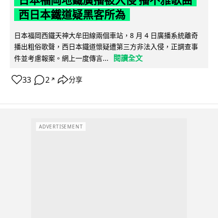
西日本鐵道疑黑客所為
日本福岡西鐵天神大牟田線兩個車站，8 月 4 日廣播系統離奇
播出粗俗歌聲，西日本鐵道懷疑遭第三方非法入侵，正調查事
閱讀全文
件並考慮報案。網上一度傳言...
33
2
分享
↗
ADVERTISEMENT