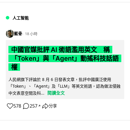
人工智能
藍骨
18 小時
中國官媒批評 AI 術語濫用英文 稱
「Token」與「Agent」動搖科技話語
權
人民網旗下評論於 8 月 6 日發表文章，批評中國廣泛使用
「Token」、「Agent」及「LLM」等英文術語，認為做法侵蝕
閱讀全文
中文表意空間及科...
578
257
分享
↗