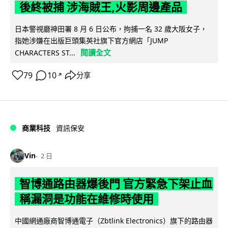
後終被捕 涉海賊王,火影周邊產品
日本警視廳神田署 8 月 6 日公布，拘捕一名 32 歲大阪女子，
指她涉嫌在出版巨頭集英社旗下官方網店「JUMP
閱讀全文
CHARACTERS ST...
79
10
分享
↗
商業科技
資訊保安
Vin
2 日
智博通路由器爆後門 官方緊急下架止血
稱漏洞是功能在維修時使用
中國網通廠商智博通電子（Zbtlink Electronics）旗下的路由器