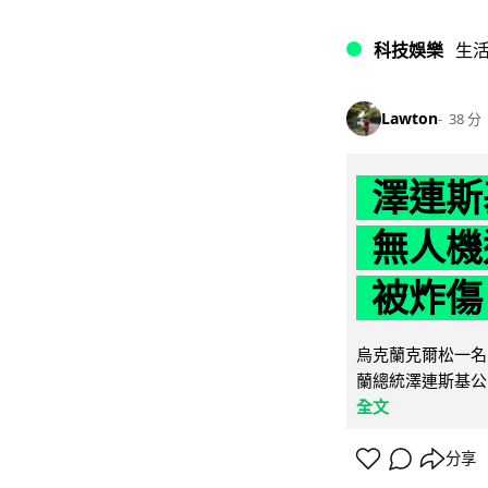
科技娛樂
生
Lawton
38 分
澤連斯
無人機
被炸傷
烏克蘭克爾松一名 
蘭總統澤連斯基公
全文
分享