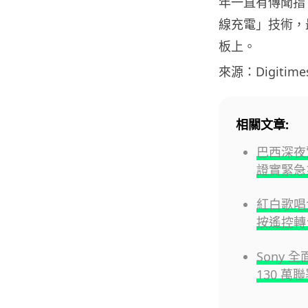
年一直有傳聞指 A
線充電」技術，
板上。
來源：Digitime
相關文章:
巴西深夜
證實緊急
紅白歌唱
按遙控轉
Sony 
130 萬