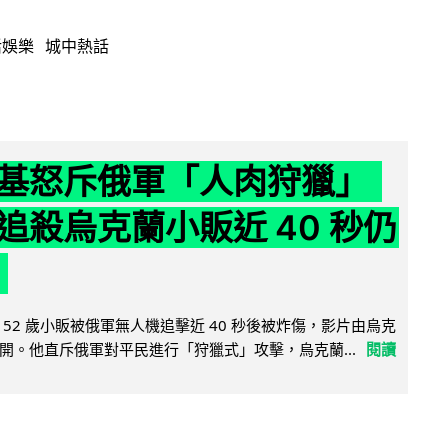
活娛樂
城中熱話
基怒斥俄軍「人肉狩獵」
追殺烏克蘭小販近 40 秒仍
52 歲小販被俄軍無人機追擊近 40 秒後被炸傷，影片由烏克
開。他直斥俄軍對平民進行「狩獵式」攻擊，烏克蘭...
閱讀