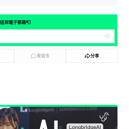
📮
送到電子郵箱
看留言
分享