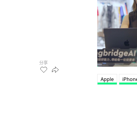
分享
Apple
iPhon