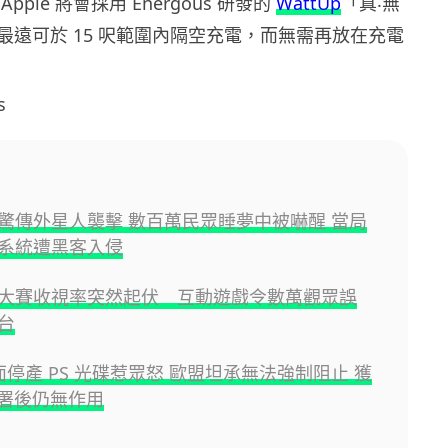
pple 將會採用 Energous 研發的
WattUp
「真‧無
最遠可於 15 呎範圍內隔空充電，而無需再放在充電
s
驚傳外星人襲擊 數百萬民眾睡夢中被嚇醒 當局
系統遭黑客入侵
大賽收視率突然起伏 互動遊戲令數萬觀眾誤
台
全面停產 PS 光碟惹眾怒 歐盟坦承無法強制阻止 獲
聯署後仍無作用