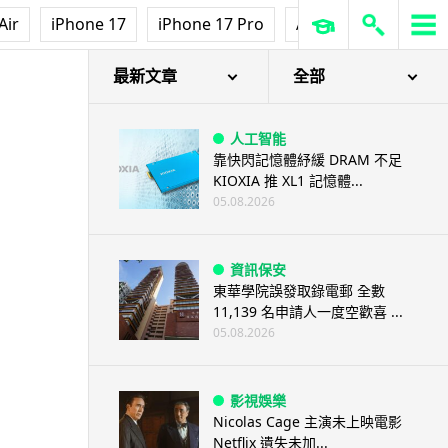
Air
iPhone 17
iPhone 17 Pro
AirPods Pro 3
Ap
最新文章
全部
人工智能
靠快閃記憶體紓緩 DRAM 不足
KIOXIA 推 XL1 記憶體...
05.08.2026
資訊保安
東華學院誤發取錄電郵 全數
11,139 名申請人一度空歡喜 ...
05.08.2026
影視娛樂
Nicolas Cage 主演未上映電影
Netflix 遺失未加...