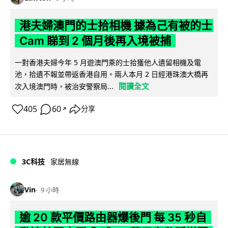
港夫婦澳門的士拾相機 據為己有被的士
Cam 睇到 2 個月後再入境被捕
一對香港夫婦今年 5 月遊澳門乘的士拾獲他人遺留相機及電
池，拾遺不報並帶返香港自用。兩人本月 2 日經港珠澳大橋再
閱讀全文
次入境澳門時，被治安警察局...
405
60
分享
↗
3C科技
家居無線
Vin
9 小時
逾 20 款平價路由器爆後門 每 35 秒自