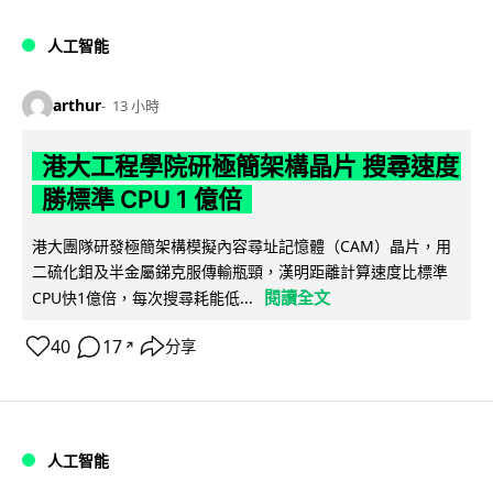
人工智能
arthur
13 小時
港大工程學院研極簡架構晶片 搜尋速度
勝標準 CPU 1 億倍
港大團隊研發極簡架構模擬內容尋址記憶體（CAM）晶片，用
二硫化鉬及半金屬銻克服傳輸瓶頸，漢明距離計算速度比標準
閱讀全文
CPU快1億倍，每次搜尋耗能低...
40
17
分享
↗
人工智能