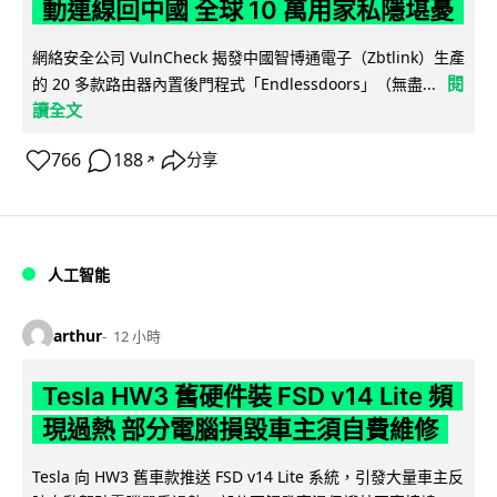
動連線回中國 全球 10 萬用家私隱堪憂
網絡安全公司 VulnCheck 揭發中國智博通電子（Zbtlink）生產
閱
的 20 多款路由器內置後門程式「Endlessdoors」（無盡...
讀全文
766
188
分享
↗
人工智能
arthur
12 小時
Tesla HW3 舊硬件裝 FSD v14 Lite 頻
現過熱 部分電腦損毀車主須自費維修
Tesla 向 HW3 舊車款推送 FSD v14 Lite 系統，引發大量車主反