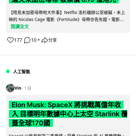
【唔見未加密母帶咁大件事】Netflix 洛杉磯辦公室被竊，未上
映的 Nicolas Cage 電影《Fortitude》母帶亦告失蹤。電影...
閱讀全文
177
10
分享
↗
人工智能
Vin
1 日
Elon Musk: SpaceX 將挑戰萬億年收
入 目標明年數據中心上太空 Starlink 覆
蓋全球170國
SpaceX 公佈最新第二季業績，受惠 Starlink 與 AI 業務帶動，