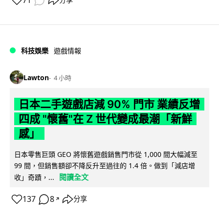
71
分享
科技娛樂
遊戲情報
Lawton
4 小時
日本二手遊戲店減 90% 門市 業績反增
四成 "懷舊"在 Z 世代變成最潮「新鮮
感」
日本零售巨頭 GEO 將懷舊遊戲銷售門市從 1,000 間大幅減至
99 間，但銷售額卻不降反升至過往的 1.4 倍。做到「減店增
閱讀全文
收」奇蹟，...
137
8
分享
↗