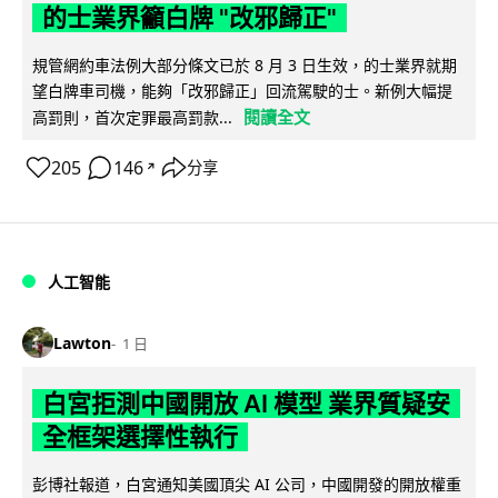
的士業界籲白牌 "改邪歸正"
規管網約車法例大部分條文已於 8 月 3 日生效，的士業界就期
望白牌車司機，能夠「改邪歸正」回流駕駛的士。新例大幅提
閱讀全文
高罰則，首次定罪最高罰款...
205
146
分享
↗
人工智能
Lawton
1 日
白宮拒測中國開放 AI 模型 業界質疑安
全框架選擇性執行
彭博社報道，白宮通知美國頂尖 AI 公司，中國開發的開放權重