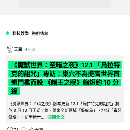
科技娛樂
遊戲情報
天恩
4 小時
《魔獸世界：至暗之夜》12.1 「烏拉特
克的詛咒」專訪：巢穴不為提高世界首
領門檻而設 《諸王之眠》縮短約 10 分
鐘
《魔獸世界：至暗之夜》版本更新 12.1「烏拉特克的詛咒」將
於 8 月 13 日正式上線，帶來全新區域「盤蛇島」、地城「毒牙
閱讀全文
祭壇」、新型態世...