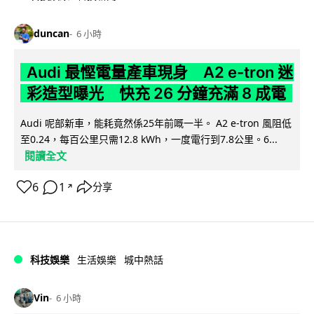
duncan
6 小時
Audi 最慳電量產車現身 A2 e-tron 迷
彩造型曝光 快充 26 分鐘充滿 8 成電
Audi 呢部新車，能耗竟然係25年前嘅一半。 A2 e-tron 風阻低
至0.24，每百公里只需12.8 kWh，一度電行到7.8公里。6...
閱讀全文
6
1
分享
↗
科技娛樂
生活娛樂
城中熱話
Vin
6 小時