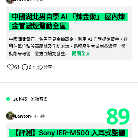
中國湖北男自學 AI 「煉金術」 屋內煉
金冒濃煙驚動全區
中國湖北黃石一名男子見金價高企，利用 AI 自學提煉黃金，在
租住單位私設高壓爐及作坊冶煉，過程產生大量刺鼻濃煙，驚
閱讀全文
動鄰居報警。警方到場揭發整...
61
6
分享
↗
3C科技
流動音樂
89
Lawton
4 小時
【評測】Sony IER-M500 入耳式監聽