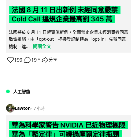
法國 8 月 11 日出新例 未經同意嚴禁
Cold Call 違規企業最高罰 345 萬
法國將於 8 月 11 日起實施新例，全面禁止企業未經消費者同意
致電推銷，由「opt-out」拒接登記制轉為「opt-in」先徵同意
閱讀全文
機制。違...
199
19
分享
↗
人工智能
Lawton
7 小時
華為科學家警告 NVIDIA 已近物理極限
華為「韜定律」可繞過摩爾定律瓶頸