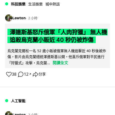
科技娛樂
生活娛樂
城中熱話
Lawton
2 小時
澤連斯基怒斥俄軍「人肉狩獵」 無人機
追殺烏克蘭小販近 40 秒仍被炸傷
烏克蘭克爾松一名 52 歲小販被俄軍無人機追擊近 40 秒後被炸
傷，影片由烏克蘭總統澤連斯基公開。他直斥俄軍對平民進行
閱讀全文
「狩獵式」攻擊，烏克蘭...
38
12
分享
↗
人工智能
Lawton
2 小時