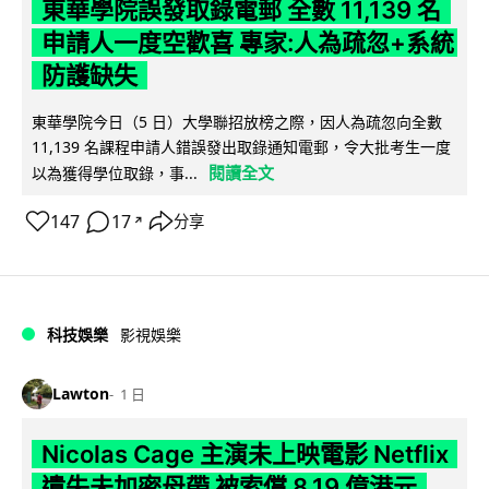
東華學院誤發取錄電郵 全數 11,139 名
申請人一度空歡喜 專家:人為疏忽+系統
防護缺失
東華學院今日（5 日）大學聯招放榜之際，因人為疏忽向全數
11,139 名課程申請人錯誤發出取錄通知電郵，令大批考生一度
閱讀全文
以為獲得學位取錄，事...
147
17
分享
↗
科技娛樂
影視娛樂
Lawton
1 日
Nicolas Cage 主演未上映電影 Netflix
遺失未加密母帶 被索償 8.19 億港元