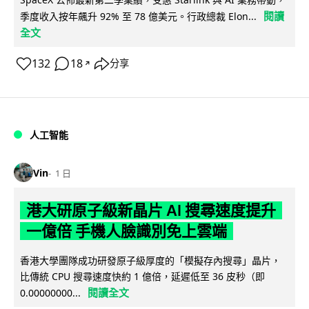
閱讀
季度收入按年飆升 92% 至 78 億美元。行政總裁 Elon...
全文
132
18
分享
↗
人工智能
Vin
1 日
港大研原子級新晶片 AI 搜尋速度提升
一億倍 手機人臉識別免上雲端
香港大學團隊成功研發原子級厚度的「模擬存內搜尋」晶片，
比傳統 CPU 搜尋速度快約 1 億倍，延遲低至 36 皮秒（即
閱讀全文
0.00000000...