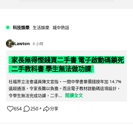
科技娛樂
生活娛樂
城中熱話
Lawton
8 小時
家長無得慳錢買二手書 電子啟動碼鎖死
二手教科書 學生無法做功課
社福界立法會議員陳文宜指，一間中學書單價錢按年加 14.7%
遠超通漲，令家長難以負擔。而且電子教材啟動碼這項設計，
閱讀全文
令學生無法完成功課，二手...
654
250
分享
↗