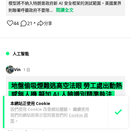
模型將不納入特朗普政府新 AI 安全框架的測試範圍。美國業界
閱讀全文
則聯署呼籲政府不要限...
44
21
分享
↗
人工智能
Vin
1 日
地盤偷吸煙難逃高空法眼 勞工處出動熱
感無人機 擬加 AI 人臉識別精準執法
本網站正使用 Cookie
勞工處投入配備熱感應鏡頭的小型無人機進行高空巡邏以打擊
我們使用 Cookie 改善網站體驗。 繼續使用
地盤違例吸煙，並正研究於未來一年內引入 AI 人臉識別與行為
我們的網站即表示您同意我們的
Cookie 政
閱讀全文
分析功能，結合三大技術進一...
策
。