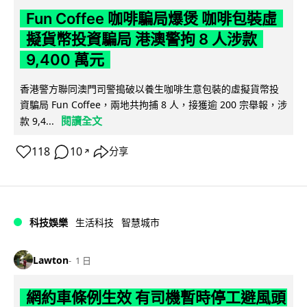
Fun Coffee 咖啡騙局爆煲 咖啡包裝虛
擬貨幣投資騙局 港澳警拘 8 人涉款
9,400 萬元
香港警方聯同澳門司警搗破以養生咖啡生意包裝的虛擬貨幣投
資騙局 Fun Coffee，兩地共拘捕 8 人，接獲逾 200 宗舉報，涉
閱讀全文
款 9,4...
118
10
分享
↗
科技娛樂
生活科技
智慧城市
Lawton
1 日
網約車條例生效 有司機暫時停工避風頭