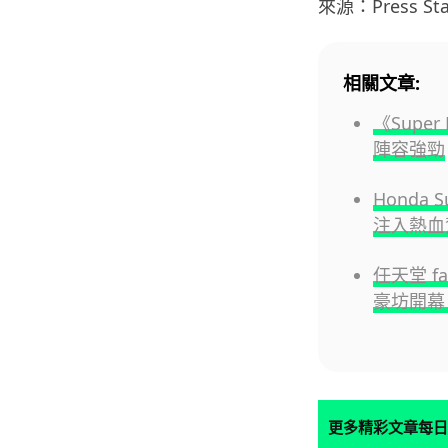
來源：Press Sta
相關文章:
《Super
陣容強勁
Honda S
注入熱血
任天堂 fan
豪坊開幕
更多精彩文章每日