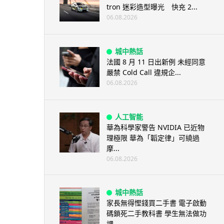
tron 迷彩造型曝光 快充 2...
06.08.2026
城中熱話
法國 8 月 11 日出新例 未經同意
嚴禁 Cold Call 違規企...
06.08.2026
人工智能
華為科學家警告 NVIDIA 已近物
理極限 華為「韜定律」可繞過
摩...
06.08.2026
城中熱話
家長無得慳錢買二手書 電子啟動
碼鎖死二手教科書 學生無法做功
課