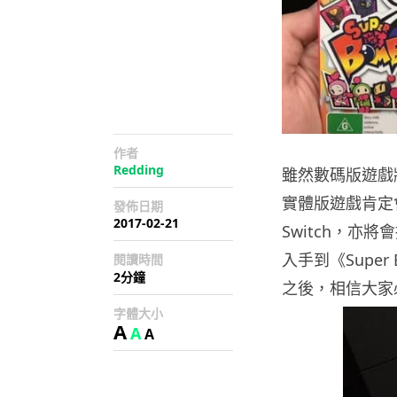
作者
Redding
雖然數碼版遊戲
實體版遊戲肯定
發佈日期
2017-02-21
Switch，
入手到《Supe
閱讀時間
2分鐘
之後，相信大家
字體大小
A
A
A