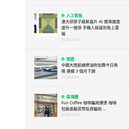
人工智能
港大研原子級新晶片 AI 搜尋速度
提升一億倍 手機人臉識別免上雲
端
05.08.2026
旅遊
中國大陸航線燃油附加費今日再
降 連續 3 個月下調
05.08.2026
區塊鏈
Fun Coffee 咖啡騙局爆煲 咖啡
包裝虛擬貨幣投資騙局 ...
05.08.2026