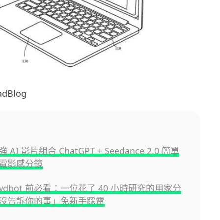
dBlog
AI 影片組合 ChatGPT + Seedance 2.0 簡單
電影感分鏡
awdbot 前必看：一位花了 40 小時研究的用家分
沒告訴你的事」免新手踩雷