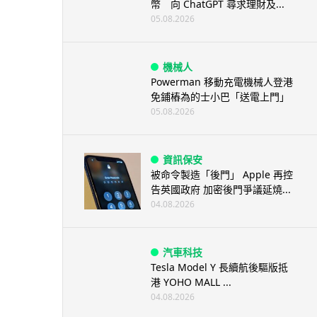
幣 向 ChatGPT 尋求理財及...
05.08.2026
機械人
Powerman 移動充電機械人登港
免鋪樁為的士小巴「送電上門」
05.08.2026
資訊保安
被命令製造「後門」 Apple 再控
告英國政府 加密後門爭議延燒...
04.08.2026
汽車科技
Tesla Model Y 長續航後驅版抵
港 YOHO MALL ...
04.08.2026