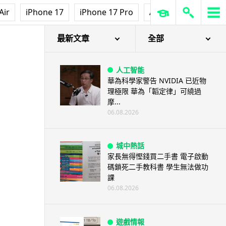
Air
iPhone 17
iPhone 17 Pro
AirPods Pro 3
Ap
最新文章
全部
人工智能
華為科學家警告 NVIDIA 已近物
理極限 華為「韜定律」可繞過
摩...
06.08.2026
城中熱話
家長無得慳錢買二手書 電子啟動
碼鎖死二手教科書 學生無法做功
課
06.08.2026
遊戲情報