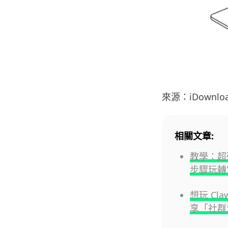
來源：iDownloa
相關文章:
教學：超強 
步驟玩轉
想玩 Cl
享「社群