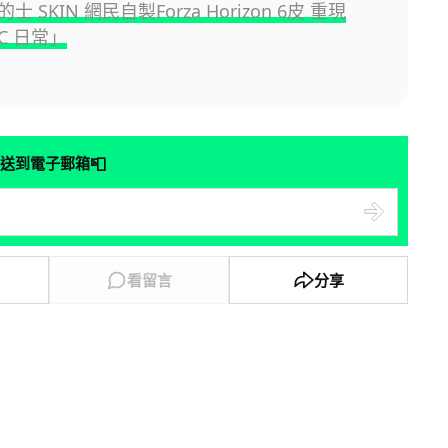
 SKIN 網民自製Forza Horizon 6皮 重現
C 日常」
📮
送到電子郵箱
看留言
分享