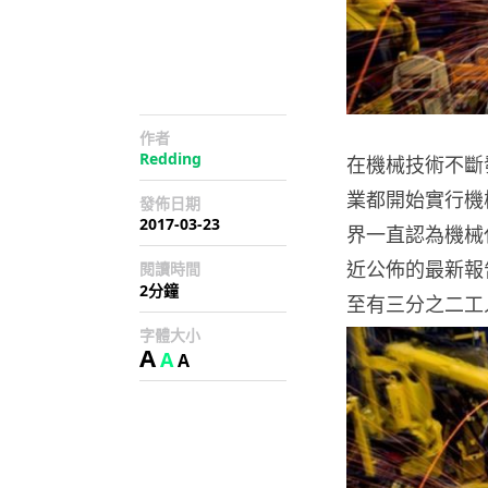
作者
Redding
在機械技術不斷
業都開始實行機
發佈日期
2017-03-23
界一直認為機械
近公佈的最新報
閱讀時間
2分鐘
至有三分之二工
字體大小
A
A
A