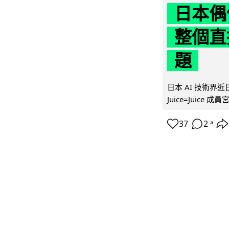
日本偶
整個直
題
日本 AI 技術
Juice=Juic
37
2
↗