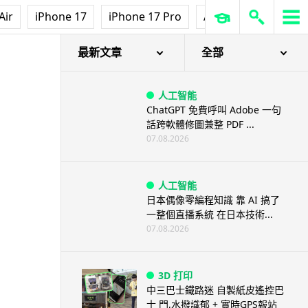
Air
iPhone 17
iPhone 17 Pro
AirPods Pro 3
Ap
最新文章
全部
人工智能
ChatGPT 免費呼叫 Adobe 一句
話跨軟體修圖兼整 PDF ...
07.08.2026
人工智能
日本偶像零編程知識 靠 AI 搞了
一整個直播系統 在日本技術...
07.08.2026
3D 打印
中三巴士鐵路迷 自製紙皮遙控巴
士 門,水撥識郁 + 實時GPS報站