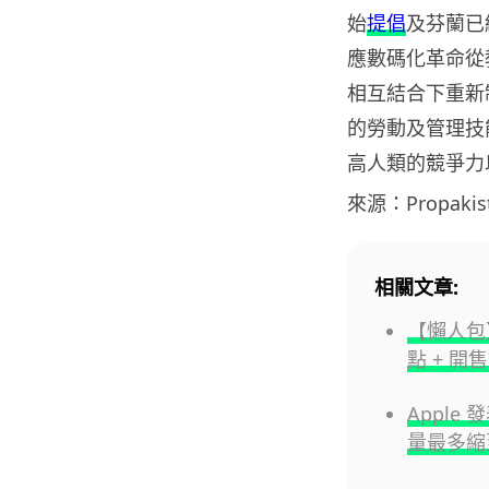
始
提倡
及芬蘭已
應數碼化革命從
相互結合下重新
的勞動及管理技
高人類的競爭力
來源：Propakist
相關文章:
【懶人包】
點 + 開
Apple
量最多縮