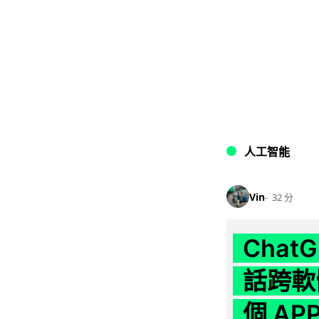
人工智能
Vin
32 分
Chat
話跨軟
個 AP