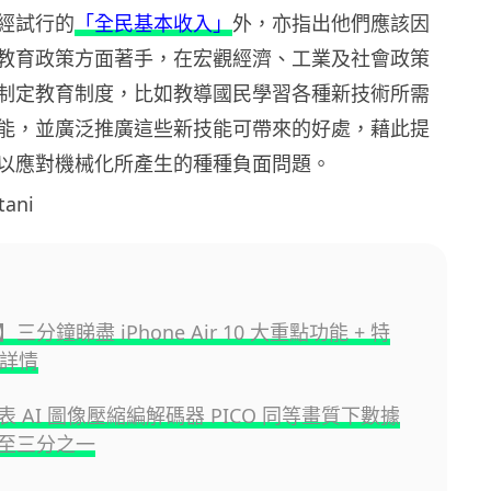
經試行的
「全民基本收入」
外，亦指出他們應該因
教育政策方面著手，在宏觀經濟、工業及社會政策
制定教育制度，比如教導國民學習各種新技術所需
能，並廣泛推廣這些新技能可帶來的好處，藉此提
以應對機械化所產生的種種負面問題。
ani
三分鐘睇盡 iPhone Air 10 大重點功能 + 特
售詳情
 發表 AI 圖像壓縮編解碼器 PICO 同等畫質下數據
至三分之一