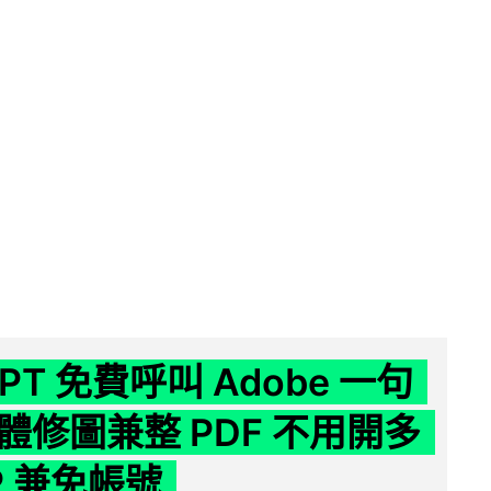
GPT 免費呼叫 Adobe 一句
體修圖兼整 PDF 不用開多
P 兼免帳號