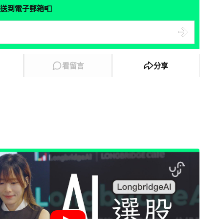
📮
送到電子郵箱
看留言
分享