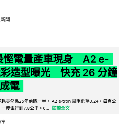
技新聞
 最慳電量產車現身 A2 e-
 迷彩造型曝光 快充 26 分鐘
 成電
能耗竟然係25年前嘅一半。 A2 e-tron 風阻低至0.24，每百公
，一度電行到7.8公里。6...
閱讀全文
分享