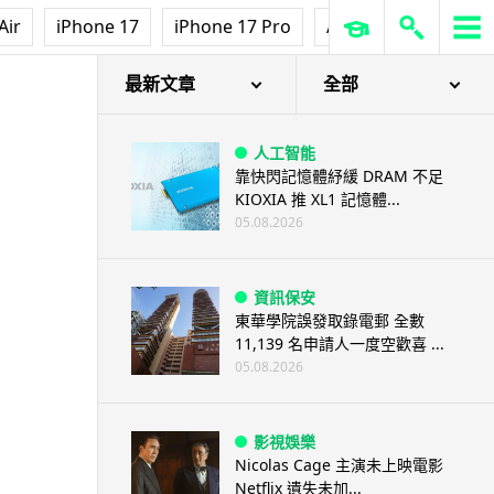
Air
iPhone 17
iPhone 17 Pro
AirPods Pro 3
Ap
最新文章
全部
人工智能
靠快閃記憶體紓緩 DRAM 不足
KIOXIA 推 XL1 記憶體...
05.08.2026
資訊保安
東華學院誤發取錄電郵 全數
11,139 名申請人一度空歡喜 ...
05.08.2026
影視娛樂
Nicolas Cage 主演未上映電影
Netflix 遺失未加...