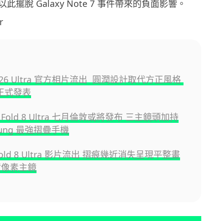
擺脫 Galaxy Note 7 事件帶來的負面影響。
r
y S26 Ultra 官方相片流出 圓潤設計取代方正風格
日正式發表
 Z Fold 8 Ultra 七月倫敦或將發布 三主鏡頭加持
sung 最強摺疊手機
 Fold 8 Ultra 影片流出 摺痕幾近消失呈現平整畫
億像素主鏡