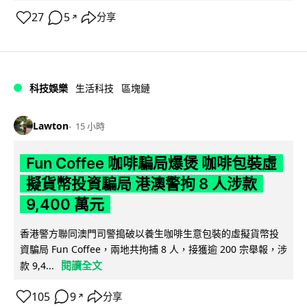
27
5
分享
↗
科技娛樂
生活科技
區塊鏈
Lawton
15 小時
Fun Coffee 咖啡騙局爆煲 咖啡包裝虛
擬貨幣投資騙局 港澳警拘 8 人涉款
9,400 萬元
香港警方聯同澳門司警搗破以養生咖啡生意包裝的虛擬貨幣投
資騙局 Fun Coffee，兩地共拘捕 8 人，接獲逾 200 宗舉報，涉
閱讀全文
款 9,4...
105
9
分享
↗