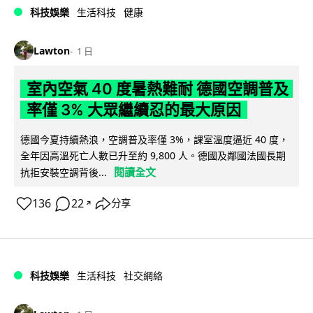
科技娛樂
生活科技
健康
Lawton
1 日
室內空氣 40 度暑熱難耐 德國空調普及
率僅 3% 大眾繼續忍的最大原因
德國今夏持續熱浪，空調普及率僅 3%，課室溫度逼近 40 度，
全年因高溫死亡人數已升至約 9,800 人。德國及鄰國法國長期
閱讀全文
抗拒安裝空調背後...
136
22
分享
↗
科技娛樂
生活科技
社交網絡