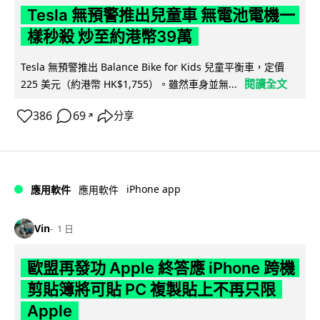
Tesla 無預警推出兒童車 無電池電機一
樣秒殺 炒至約港幣39萬
Tesla 無預警推出 Balance Bike for Kids 兒童平衡車，定價
閱讀全文
225 美元（約港幣 HK$1,755）。雖然車身並無...
386
69
分享
↗
iPhone app
應用軟件
應用軟件
Vin
1 日
歐盟再發功 Apple 終答應 iPhone 跨機
剪貼簿將可貼 PC 複製貼上不再只限
Apple