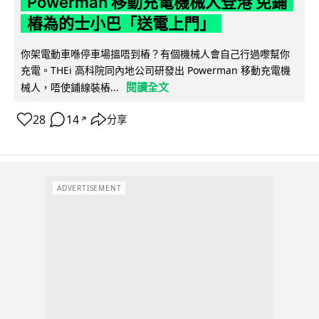
Powerman 移動充電機械人登港 免鋪
樁為的士小巴「送電上門」
你架電動車喺停車場搵唔到樁？有個機械人會自己行過嚟幫你
充電。THEi 高科院同內地公司研發出 Powerman 移動充電機
閱讀全文
械人，唔使鋪線裝樁...
28
14
分享
↗
ADVERTISEMENT