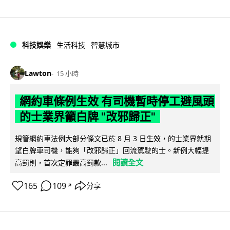
科技娛樂
生活科技
智慧城市
Lawton
15 小時
網約車條例生效 有司機暫時停工避風頭
的士業界籲白牌 "改邪歸正"
規管網約車法例大部分條文已於 8 月 3 日生效，的士業界就期
望白牌車司機，能夠「改邪歸正」回流駕駛的士。新例大幅提
閱讀全文
高罰則，首次定罪最高罰款...
165
109
分享
↗