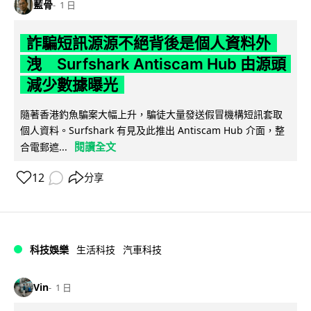
藍骨
1 日
詐騙短訊源源不絕背後是個人資料外
洩 Surfshark Antiscam Hub 由源頭
減少數據曝光
隨著香港釣魚騙案大幅上升，騙徒大量發送假冒機構短訊套取
個人資料。Surfshark 有見及此推出 Antiscam Hub 介面，整
閱讀全文
合電郵遮...
12
分享
科技娛樂
生活科技
汽車科技
Vin
1 日