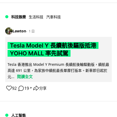
科技娛樂
生活科技
汽車科技
Lawton
1 日
Tesla Model Y 長續航後驅版抵港
YOHO MALL 率先試駕
Tesla 香港推出 Model Y Premium 長續航後輪驅動版，續航最
高達 691 公里，為家族中續航最長單摩打版本。新車即日起於
閱讀全文
元...
92
19
分享
↗
人工智能