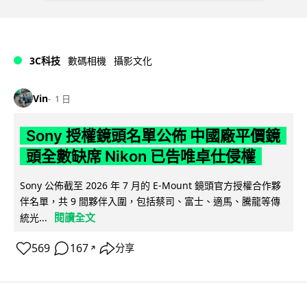
3C科技
數碼相機
攝影文化
Vin
1 日
Sony 授權鏡頭名單公佈 中國廠平價鏡
頭全數缺席 Nikon 已告唯卓仕侵權
Sony 公佈截至 2026 年 7 月的 E-Mount 鏡頭官方授權合作夥
伴名單，共 9 間夥伴入圍，包括蔡司、富士、適馬、騰龍等傳
閱讀全文
統光...
569
167
分享
↗