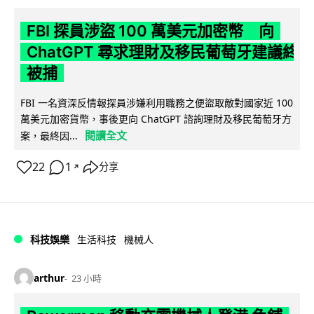
FBI 探員涉盜 100 萬美元加密幣 向
ChatGPT 尋求理財及移民葡萄牙建議終
被捕
FBI 一名資深反情報探員涉嫌利用職務之便盜取敵對國家近 100
萬美元加密貨幣，事後更向 ChatGPT 諮詢理財及移民葡萄牙方
閱讀全文
案，最終因...
22
1
分享
↗
科技娛樂
生活科技
機械人
arthur
23 小時