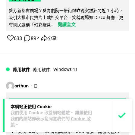
葵芳新都會廣場至葵青劇院一帶街燈昨晚突然狂閃近 1 小時，
吸引大批市民拍片上載社交平台，笑稱現場如 Disco 舞廳，更
閱讀全文
有網民戲稱「幻彩耀葵...
633
89
分享
↗
Windows 11
應用軟件
應用軟件
arthur
1 日
Windows 11 太食 RAM？Microsoft 認
本網站正使用 Cookie
低威承諾為 8GB 電腦「減磅」
我們使用 Cookie 改善網站體驗。 繼續使用
我們的網站即表示您同意我們的
Cookie 政
8GB RAM 用戶終於有救？Microsoft 終於肯認 Windows
策
。
11「太食 RAM」！💥 有測試顯示，8GB 電腦一開機閒置已