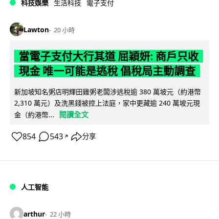
科技娛樂
生活科技
電子支付
Lawton
20 小時
當電子支付大行其道 屈穎妍: 商戶只收
現金 唯一可能是逃稅 倡稅局主動調查
新加坡知名粥店明輝田雞粥老闆涉逃稅逾 380 萬坡元（約港幣
2,310 萬元）及洗黑錢被控上法庭，家中更藏逾 240 萬坡元現
閱讀全文
金（約港幣...
854
543
分享
↗
人工智能
arthur
22 小時