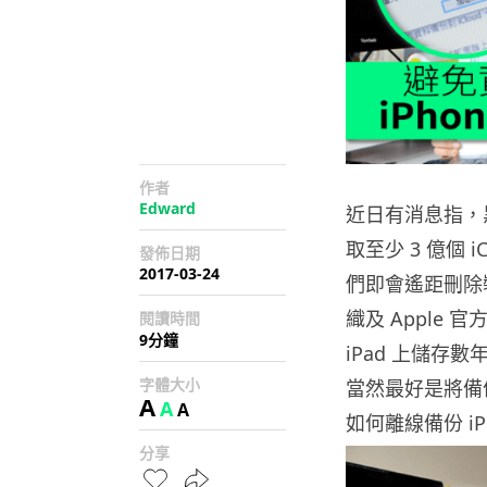
作者
Edward
近日有消息指，黑客組
取至少 3 億個 
發佈日期
2017-03-24
們即會遙距刪除
織及 Apple 
閱讀時間
9分鐘
iPad 上儲
字體大小
當然最好是將備份
A
A
A
如何離線備份 iP
分享