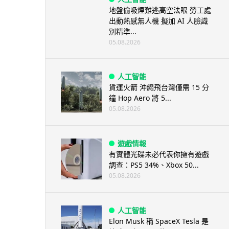
地盤偷吸煙難逃高空法眼 勞工處
出動熱感無人機 擬加 AI 人臉識
別精準...
05.08.2026
人工智能
貨運火箭 沖繩飛台灣僅需 15 分
鐘 Hop Aero 將 5...
05.08.2026
遊戲情報
有實體光碟未必代表你擁有遊戲
調查：PS5 34%、Xbox 50...
05.08.2026
人工智能
Elon Musk 稱 SpaceX Tesla 是