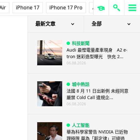
Air
iPhone 17
iPhone 17 Pro
AirPods Pro 3
Ap
最新文章
全部
科技新聞
Audi 最慳電量產車現身 A2 e-
tron 迷彩造型曝光 快充 2...
06.08.2026
城中熱話
法國 8 月 11 日出新例 未經同意
嚴禁 Cold Call 違規企...
06.08.2026
人工智能
華為科學家警告 NVIDIA 已近物
理極限 華為「韜定律」可繞過