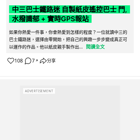
中三巴士鐵路迷 自製紙皮遙控巴士 門,
水撥識郁 + 實時GPS報站
如果你熱愛一件事，你會熱愛到怎樣的程度？一位就讀中三的
巴士鐵路迷，選擇由零開始，把自己的興趣一步步變成真正可
閱讀全文
以運作的作品。他以紙皮親手製作出...
108
7
分享
↗
ADVERTISEMENT