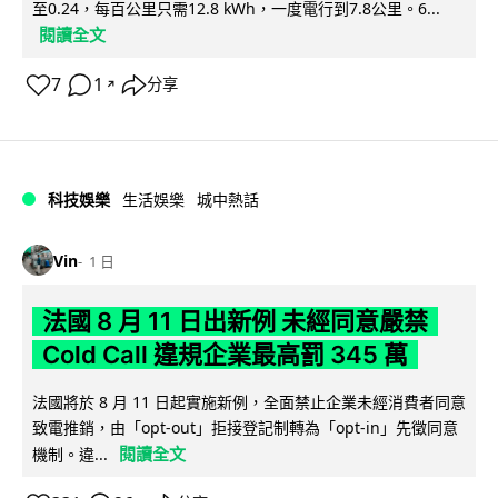
至0.24，每百公里只需12.8 kWh，一度電行到7.8公里。6...
閱讀全文
7
1
分享
↗
科技娛樂
生活娛樂
城中熱話
Vin
1 日
法國 8 月 11 日出新例 未經同意嚴禁
Cold Call 違規企業最高罰 345 萬
法國將於 8 月 11 日起實施新例，全面禁止企業未經消費者同意
致電推銷，由「opt-out」拒接登記制轉為「opt-in」先徵同意
閱讀全文
機制。違...