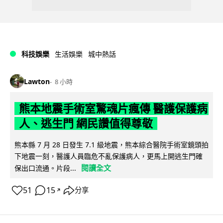
科技娛樂
生活娛樂
城中熱話
Lawton
8 小時
熊本地震手術室驚魂片瘋傳 醫護保護病
人、逃生門 網民讚值得尊敬
熊本縣 7 月 28 日發生 7.1 級地震，熊本綜合醫院手術室鏡頭拍
下地震一刻，醫護人員臨危不亂保護病人，更馬上開逃生門確
閱讀全文
保出口流通。片段...
51
15
分享
↗