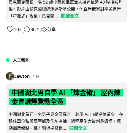
烏克蘭克爾松一名 52 歲小販被俄軍無人機追擊近 40 秒後被炸
傷，影片由烏克蘭總統澤連斯基公開。他直斥俄軍對平民進行
閱讀全文
「狩獵式」攻擊，烏克蘭...
102
36
分享
↗
人工智能
Lawton
1 日
中國湖北男自學 AI 「煉金術」 屋內煉
金冒濃煙驚動全區
中國湖北黃石一名男子見金價高企，利用 AI 自學提煉黃金，在
租住單位私設高壓爐及作坊冶煉，過程產生大量刺鼻濃煙，驚
閱讀全文
動鄰居報警。警方到場揭發整...