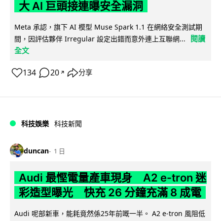
大 AI 巨頭接連曝安全漏洞
Meta 承認，旗下 AI 模型 Muse Spark 1.1 在網絡安全測試期
閱讀
間，因評估夥伴 Irregular 設定出錯而意外連上互聯網...
全文
134
20
分享
↗
科技娛樂
科技新聞
duncan
1 日
Audi 最慳電量產車現身 A2 e-tron 迷
彩造型曝光 快充 26 分鐘充滿 8 成電
Audi 呢部新車，能耗竟然係25年前嘅一半。 A2 e-tron 風阻低