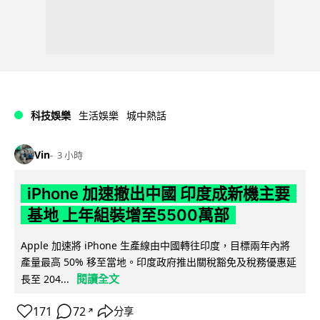
科技娛樂
生活娛樂
城中熱話
Vin
3 小時
iPhone 加速撤出中國 印度成新機主要
基地 上年組裝增至5500萬部
Apple 加速將 iPhone 生產線由中國轉往印度，目標兩年內將
產量最高 50% 移至當地。印度政府推出關稅豁免及稅務優惠延
閱讀全文
長至 204...
171
72
分享
↗