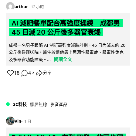
arthur
12 小時
AI 減肥餐單配合高強度操練 成都男
45 日減 20 公斤後多器官衰竭
成都一名男子跟隨 AI 制訂高強度減脂計劃，45 日內減去約 20
公斤後昏迷送院。醫生診斷他患上尿源性膿毒症、膿毒性休克
閱讀全文
及多器官功能障礙。...
18
4
分享
↗
3C科技
家居無線
影音產品
Vin
1 日