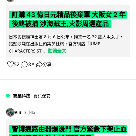
訂購 43 億日元精品後棄單 大阪女 2 年
後終被捕 涉海賊王,火影周邊產品
日本警視廳神田署 8 月 6 日公布，拘捕一名 32 歲大阪女子，
指她涉嫌在出版巨頭集英社旗下官方網店「JUMP
閱讀全文
CHARACTERS ST...
52
8
分享
↗
商業科技
資訊保安
Vin
8 小時
智博通路由器爆後門 官方緊急下架止血