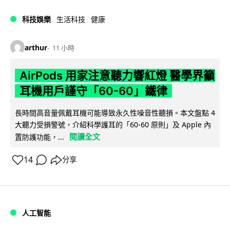
科技娛樂
生活科技
健康
arthur
11 小時
AirPods 用家注意聽力響紅燈 醫學界籲
耳機用戶謹守「60-60」鐵律
長時間高音量佩戴耳機可能導致永久性噪音性聽損。本文盤點 4
大聽力受損警號，介紹科學護耳的「60-60 原則」及 Apple 內
閱讀全文
置防護功能，...
14
分享
人工智能