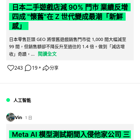
日本二手遊戲店減 90% 門市 業績反增
四成 "懷舊"在 Z 世代變成最潮「新鮮
感」
日本零售巨頭 GEO 將懷舊遊戲銷售門市從 1,000 間大幅減至
99 間，但銷售額卻不降反升至過往的 1.4 倍。做到「減店增
閱讀全文
收」奇蹟，...
243
19
分享
↗
人工智能
Vin
1 日
Meta AI 模型測試期間入侵他家公司 三