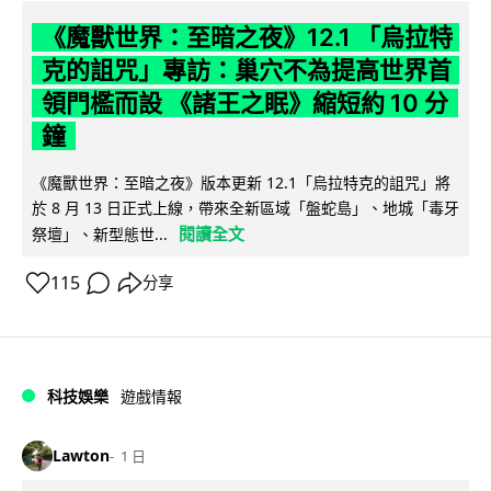
《魔獸世界：至暗之夜》12.1 「烏拉特
克的詛咒」專訪：巢穴不為提高世界首
領門檻而設 《諸王之眠》縮短約 10 分
鐘
《魔獸世界：至暗之夜》版本更新 12.1「烏拉特克的詛咒」將
於 8 月 13 日正式上線，帶來全新區域「盤蛇島」、地城「毒牙
閱讀全文
祭壇」、新型態世...
115
分享
科技娛樂
遊戲情報
Lawton
1 日