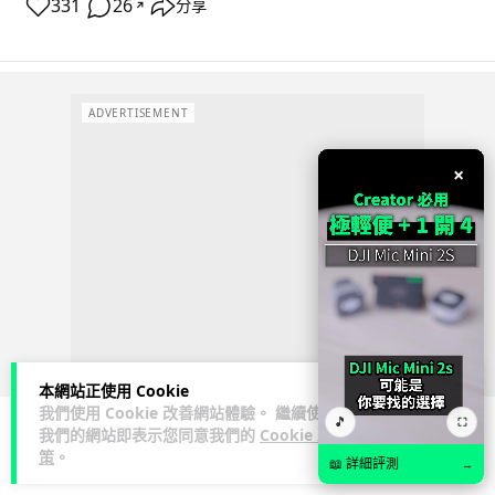
331
26
分享
↗
ADVERTISEMENT
×
本網站正使用 Cookie
我們使用 Cookie 改善網站體驗。 繼續使用
🎵
⛶
我們的網站即表示您同意我們的
Cookie 政
策
。
人工智能
📖 詳細評測
→