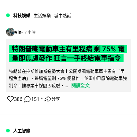
科技娛樂
生活娛樂
城中熱話
Vin
7 小時
特朗普嘲電動車主有里程病 剩 75% 電
量即焦慮發作 狂言一手終結電車指令
特朗普在拉斯維加斯造勢大會上公開嘲諷電動車車主患有「里
程焦慮病」，聲稱電量剩 75% 便發作，並重申已廢除電動車強
閱讀全文
制令。惟專業車媒隨即反駁，...
386
151
分享
↗
人工智能