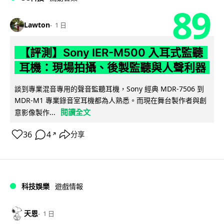
89
Lawton
1 日
【評測】Sony IER-M500 入耳式監聽
耳機：現場拍攝、後製監聽與人聲利器
談到專業混音專用的聲音監聽耳機，Sony 經典 MDR-7506 到
MDR-M1 專業錄音室耳機都為人熟悉。而現在舞台製作者與創
閱讀全文
意影像製作...
36
4
分享
↗
科技娛樂
遊戲情報
天恩
1 日