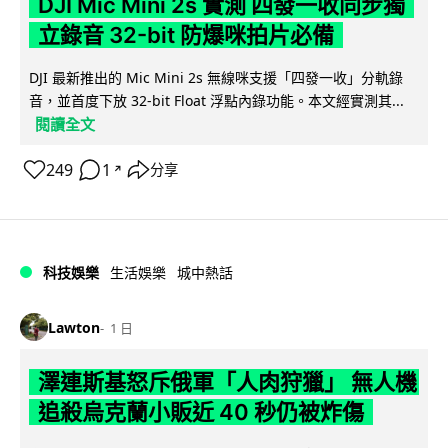
DJI Mic Mini 2s 實測 四發一收同步獨
立錄音 32-bit 防爆咪拍片必備
DJI 最新推出的 Mic Mini 2s 無線咪支援「四發一收」分軌錄
音，並首度下放 32-bit Float 浮點內錄功能。本文經實測其...
閱讀全文
249
1
分享
↗
科技娛樂
生活娛樂
城中熱話
Lawton
1 日
澤連斯基怒斥俄軍「人肉狩獵」 無人機
追殺烏克蘭小販近 40 秒仍被炸傷