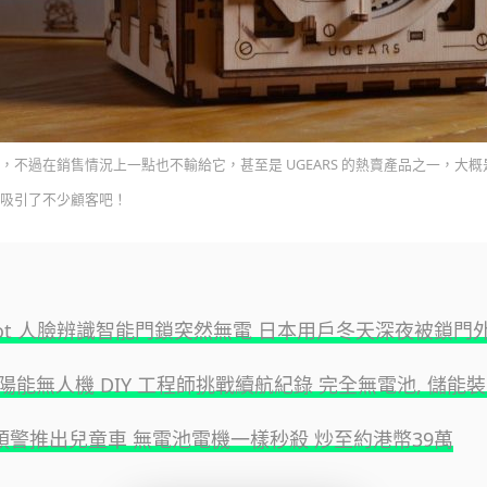
，不過在銷售情況上一點也不輸給它，甚至是 UGEARS 的熱賣產品之一，大
吸引了不少顧客吧！
chBot 人臉辨識智能門鎖突然無電 日本用戶冬天深夜被鎖門
陽能無人機 DIY 工程師挑戰續航紀錄 完全無電池, 儲能
 無預警推出兒童車 無電池電機一樣秒殺 炒至約港幣39萬