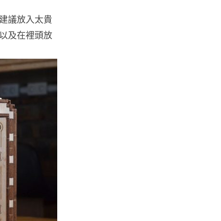
城中熱話
建議放入太貴
熊本地震手術室驚魂片瘋傳 醫護
保護病人、逃生門 網民讚值得
以及在裡頭放
尊...
07.08.2026
健康
AirPods 用家注意聽力響紅燈 醫
學界籲耳機用戶謹守「60-60」...
07.08.2026
人工智能
AI 減肥餐單配合高強度操練 成
都男 45 日減 20 公斤後多器官
衰...
07.08.2026