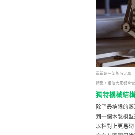
單單是一架蒸汽火車，
精緻，相信大家都會覺
獨特機械結構
除了最搶眼的蒸
到一個木製模型夾
以相對上更易砌