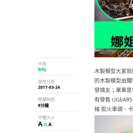
作者
Billy
木製模型大家就
的木製模型由獨
發佈日期
2017-03-24
發燒友；單單是早前
有發售 UGE
閱讀時間
8分鐘
械 如火車頭、
字體大小
A
A
A