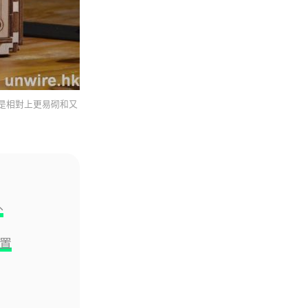
影音產品
DJI Mic Mini 2s 實測 四發一收
同步獨立錄音 32-bi...
06.08.2026
城中熱話
概是相對上更易砌和又
澤連斯基怒斥俄軍「人肉狩獵」
無人機追殺烏克蘭小販近 40 秒
仍被炸傷
06.08.2026
人工智能
外
中國湖北男自學 AI 「煉金術」
屋內煉金冒濃煙驚動全區
06.08.2026
裝置
流動音樂
【評測】Sony IER-M500 入耳式