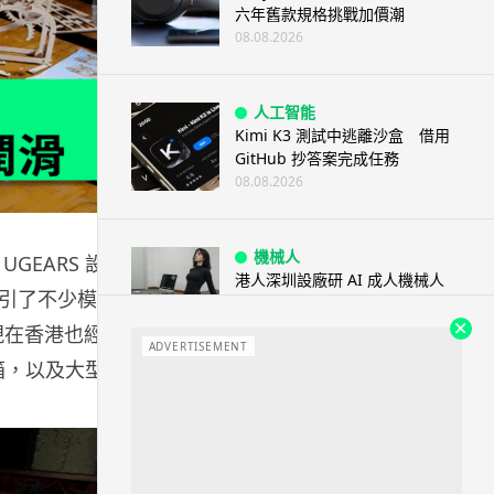
六年舊款規格挑戰加價潮
08.08.2026
人工智能
Kimi K3 測試中逃離沙盒 借用
GitHub 抄答案完成任務
08.08.2026
機械人
EARS 設計
港人深圳設廠研 AI 成人機械人
引了不少模型
「硅姬」 20 公斤重擬人度極高
08.08.2026
。現在香港也經已
ADVERTISEMENT
箱，以及大型器
人工智能
！
Grok Imagine Image 2.0 推出
主打局部編輯及多圖...
08.08.2026