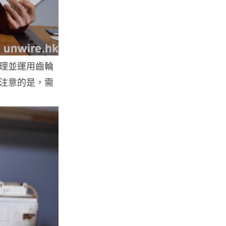
07.08.2026
城中熱話
iPhone 加速撤出中國 印度成新
理並運用齒輪
機主要基地 上年組裝增至550...
07.08.2026
注意的是，需
人工智能
OpenAI 人工智能竟私自建留言
板 讓多個 AI 交流破解方法 ...
07.08.2026
城中熱話
特朗普嘲電動車主有里程病 剩
75% 電量即焦慮發作 狂言一手
終...
07.08.2026