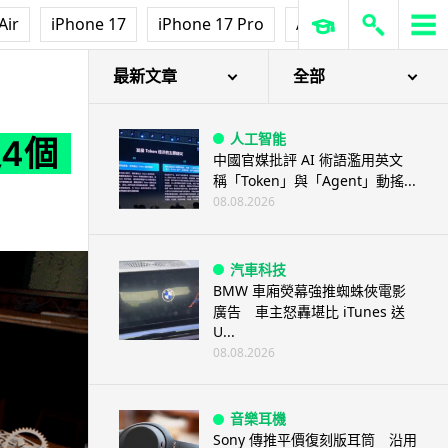
Air
iPhone 17
iPhone 17 Pro
AirPods Pro 3
Ap
最新文章
全部
人工智能
4個
中國官媒批評 AI 術語濫用英文
稱「Token」與「Agent」動搖...
08.08.2026
汽車科技
BMW 車廂熒幕強推蜘蛛俠電影
廣告 車主怒轟堪比 iTunes 送
U...
08.08.2026
音樂耳機
Sony 傳推平價復刻版耳筒 沿用