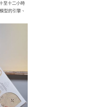
費十至十二小時
流動電腦
2026 買電腦新趨勢公開！ 如何
模型的引擎、
享最多優惠 從極致便攜到電...
07.08.2026
人工智能
ChatGPT 免費呼叫 Adobe 一句
話跨軟體修圖兼整 PDF ...
07.08.2026
人工智能
日本偶像零編程知識 靠 AI 搞了
一整個直播系統 在日本技術...
07.08.2026
3D 打印
中三巴士鐵路迷 自製紙皮遙控巴
士 門,水撥識郁 + 實時GPS報站