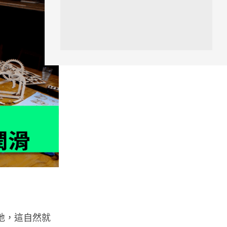
人工智能
低價不再！DeepSeek 大幅加價
在即 低價搶客反釀運算資源告急
08.08.2026
iOS App
首爾大生 2 星期開發防曬地圖 一
日暴增 2 萬人下載衝榜首
08.08.2026
科技新聞
冷氣 24 小時長開電費更平？內
地網民實測結果兩極 專家拆解慳
電邏輯
08.08.2026
然地，這自然就