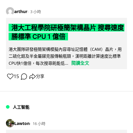
arthur
3 小時
港大工程學院研極簡架構晶片 搜尋速度
勝標準 CPU 1 億倍
港大團隊研發極簡架構模擬內容尋址記憶體（CAM）晶片，用
二硫化鉬及半金屬銻克服傳輸瓶頸，漢明距離計算速度比標準
閱讀全文
CPU快1億倍，每次搜尋耗能低...
15
分享
人工智能
Lawton
16 小時