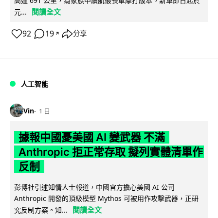
高達 691 公里，為家族中續航最長單摩打版本。新車即日起於
閱讀全文
元...
92
19
分享
↗
人工智能
Vin
1 日
據報中國憂美國 AI 變武器 不滿
Anthropic 拒正常存取 擬列實體清單作
反制
彭博社引述知情人士報道，中國官方擔心美國 AI 公司
Anthropic 開發的頂級模型 Mythos 可被用作攻擊武器，正研
閱讀全文
究反制方案。知...