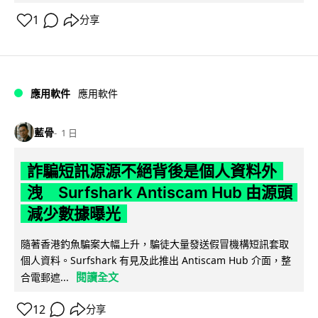
1
分享
應用軟件
應用軟件
藍骨
1 日
詐騙短訊源源不絕背後是個人資料外
洩 Surfshark Antiscam Hub 由源頭
減少數據曝光
隨著香港釣魚騙案大幅上升，騙徒大量發送假冒機構短訊套取
個人資料。Surfshark 有見及此推出 Antiscam Hub 介面，整
閱讀全文
合電郵遮...
12
分享