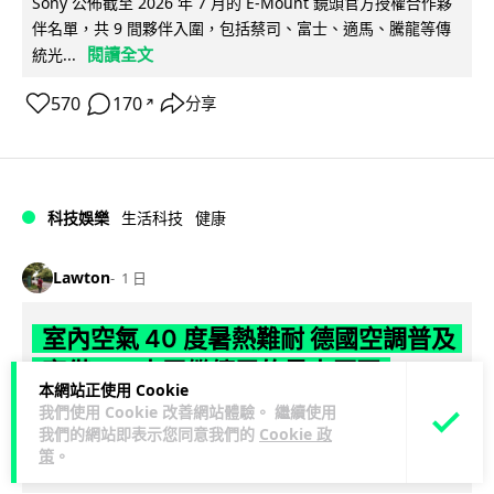
Sony 公佈截至 2026 年 7 月的 E-Mount 鏡頭官方授權合作夥
伴名單，共 9 間夥伴入圍，包括蔡司、富士、適馬、騰龍等傳
閱讀全文
統光...
570
170
分享
↗
科技娛樂
生活科技
健康
Lawton
1 日
室內空氣 40 度暑熱難耐 德國空調普及
率僅 3% 大眾繼續忍的最大原因
本網站正使用 Cookie
我們使用 Cookie 改善網站體驗。 繼續使用
德國今夏持續熱浪，空調普及率僅 3%，課室溫度逼近 40 度，
我們的網站即表示您同意我們的
Cookie 政
全年因高溫死亡人數已升至約 9,800 人。德國及鄰國法國長期
策
。
閱讀全文
抗拒安裝空調背後...