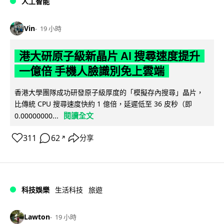
人工智能
Vin
19 小時
港大研原子級新晶片 AI 搜尋速度提升
一億倍 手機人臉識別免上雲端
香港大學團隊成功研發原子級厚度的「模擬存內搜尋」晶片，
比傳統 CPU 搜尋速度快約 1 億倍，延遲低至 36 皮秒（即
閱讀全文
0.00000000...
311
62
分享
↗
科技娛樂
生活科技
旅遊
Lawton
19 小時