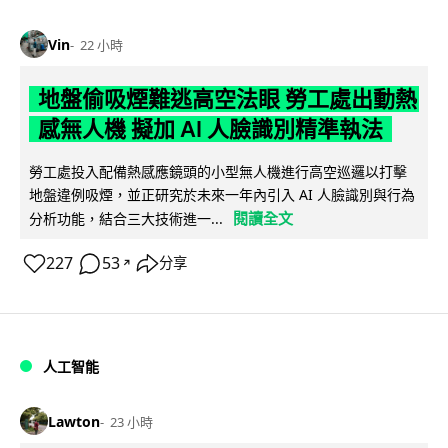
Vin
22 小時
地盤偷吸煙難逃高空法眼 勞工處出動熱
感無人機 擬加 AI 人臉識別精準執法
勞工處投入配備熱感應鏡頭的小型無人機進行高空巡邏以打擊
地盤違例吸煙，並正研究於未來一年內引入 AI 人臉識別與行為
閱讀全文
分析功能，結合三大技術進一...
227
53
分享
↗
人工智能
Lawton
23 小時