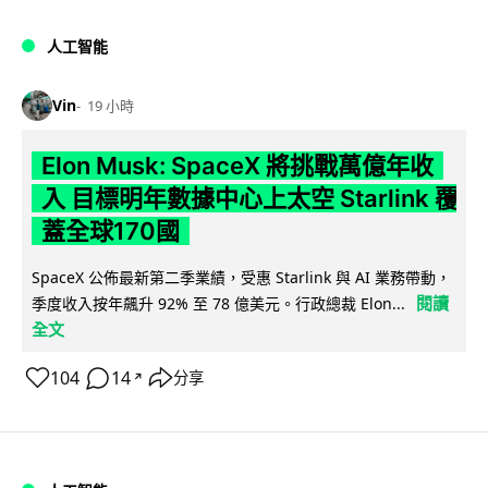
人工智能
Vin
19 小時
Elon Musk: SpaceX 將挑戰萬億年收
入 目標明年數據中心上太空 Starlink 覆
蓋全球170國
SpaceX 公佈最新第二季業績，受惠 Starlink 與 AI 業務帶動，
閱讀
季度收入按年飆升 92% 至 78 億美元。行政總裁 Elon...
全文
104
14
分享
↗