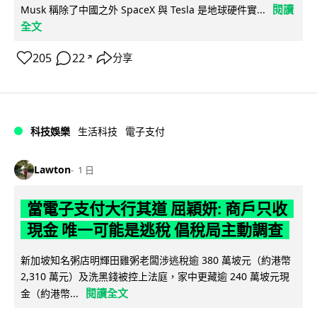
閱讀
Musk 稱除了中國之外 SpaceX 與 Tesla 是地球硬件實...
全文
205
22
分享
↗
科技娛樂
生活科技
電子支付
Lawton
1 日
當電子支付大行其道 屈穎妍: 商戶只收
現金 唯一可能是逃稅 倡稅局主動調查
新加坡知名粥店明輝田雞粥老闆涉逃稅逾 380 萬坡元（約港幣
2,310 萬元）及洗黑錢被控上法庭，家中更藏逾 240 萬坡元現
閱讀全文
金（約港幣...