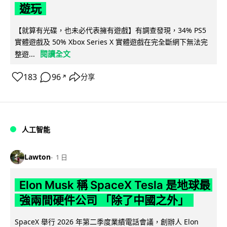
遊玩
【就算有光碟，也未必代表擁有遊戲】有調查發現，34% PS5
實體遊戲及 50% Xbox Series X 實體遊戲在完全斷網下無法完
閱讀全文
整遊...
183
96
分享
↗
人工智能
Lawton
1 日
Elon Musk 稱 SpaceX Tesla 是地球最
強兩間硬件公司 「除了中國之外」
SpaceX 舉行 2026 年第二季度業績電話會議，創辦人 Elon