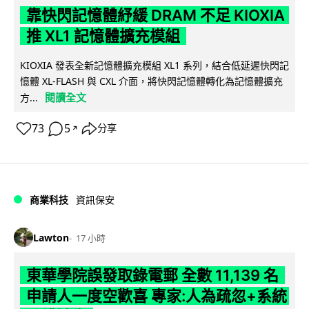
靠快閃記憶體紓緩 DRAM 不足 KIOXIA
推 XL1 記憶體擴充模組
KIOXIA 發表全新記憶體擴充模組 XL1 系列，結合低延遲快閃記
憶體 XL-FLASH 與 CXL 介面，將快閃記憶體轉化為記憶體擴充
閱讀全文
方...
73
5
分享
↗
商業科技
資訊保安
Lawton
17 小時
東華學院誤發取錄電郵 全數 11,139 名
申請人一度空歡喜 專家:人為疏忽+系統