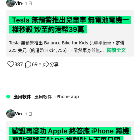
Vin
1 日
Tesla 無預警推出兒童車 無電池電機一
樣秒殺 炒至約港幣39萬
Tesla 無預警推出 Balance Bike for Kids 兒童平衡車，定價
閱讀全文
225 美元（約港幣 HK$1,755）。雖然車身並無...
387
69
分享
↗
iPhone app
應用軟件
應用軟件
Vin
1 日
歐盟再發功 Apple 終答應 iPhone 跨機