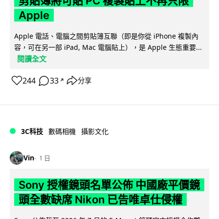
剪貼簿將可貼 PC 複製貼上不再只限
Apple
Apple 電話、電腦之間剪貼簿互聯（即是你從 iPhone 複製內
容，可在另一部 iPad, Mac 電腦貼上），是 Apple 生態重要...
閱讀全文
244
33
分享
↗
3C科技
數碼相機
攝影文化
Vin
1 日
Sony 授權鏡頭名單公佈 中國廠平價鏡
頭全數缺席 Nikon 已告唯卓仕侵權