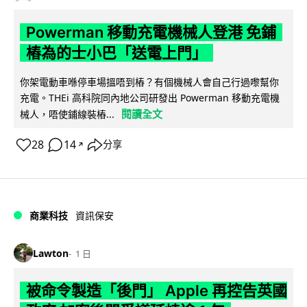
Powerman 移動充電機械人登港 免鋪
樁為的士小巴「送電上門」
你架電動車喺停車場搵唔到樁？有個機械人會自己行過嚟幫你
充電。THEi 高科院同內地公司研發出 Powerman 移動充電機
閱讀全文
械人，唔使鋪線裝樁...
28
14
分享
↗
商業科技
資訊保安
Lawton
1 日
被命令製造「後門」 Apple 再控告英國