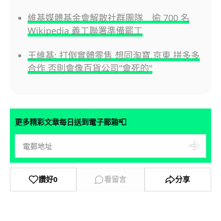
維基媒體基金會解散社群團隊 逾 700 名
Wikipedia 義工聯署準備罷工
王維基: 打倒實體零售 想同淘寶,京東,拼多多
合作 否則會像百貨公司"會死的"
📮
更多精彩文章每日送到電子郵箱
讚好
0
看留言
分享