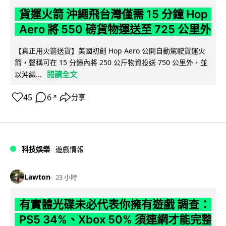
貨運火箭 沖繩飛台灣僅需 15 分鐘 Hop
Aero 將 550 磅貨物運送至 725 公里外
【真正用火箭送貨】美國初創 Hop Aero 公開自動駕駛貨運火
箭，聲稱可在 15 分鐘內將 250 公斤物資投送 750 公里外，並
閱讀全文
以沖繩...
45
6
分享
↗
科技娛樂
遊戲情報
Lawton
23 小時
有實體光碟未必代表你擁有遊戲 調查：
PS5 34%、Xbox 50% 須連網才能完整