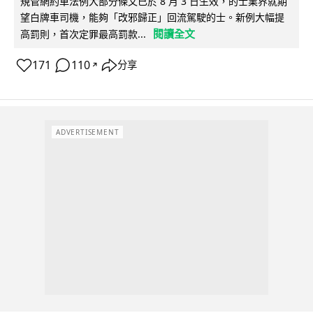
規管網約車法例大部分條文已於 8 月 3 日生效，的士業界就期
望白牌車司機，能夠「改邪歸正」回流駕駛的士。新例大幅提
閱讀全文
高罰則，首次定罪最高罰款...
171
110
分享
↗
ADVERTISEMENT