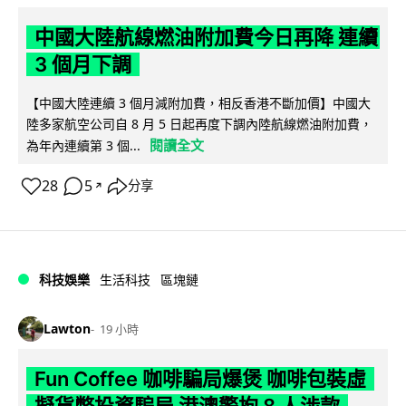
中國大陸航線燃油附加費今日再降 連續
3 個月下調
【中國大陸連續 3 個月減附加費，相反香港不斷加價】中國大
陸多家航空公司自 8 月 5 日起再度下調內陸航線燃油附加費，
閱讀全文
為年內連續第 3 個...
28
5
分享
↗
科技娛樂
生活科技
區塊鏈
Lawton
19 小時
Fun Coffee 咖啡騙局爆煲 咖啡包裝虛
擬貨幣投資騙局 港澳警拘 8 人涉款