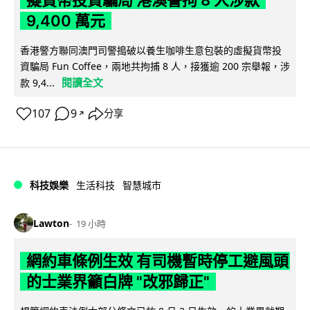
9,400 萬元
香港警方聯同澳門司警搗破以養生咖啡生意包裝的虛擬貨幣投
資騙局 Fun Coffee，兩地共拘捕 8 人，接獲逾 200 宗舉報，涉
閱讀全文
款 9,4...
107
9
分享
↗
科技娛樂
生活科技
智慧城市
Lawton
19 小時
網約車條例生效 有司機暫時停工避風頭
的士業界籲白牌 "改邪歸正"