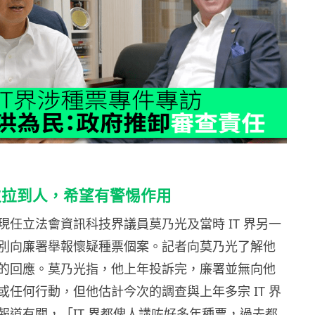
次拉到人，希望有警惕作用
現任立法會資訊科技界議員莫乃光及當時 IT 界另一
別向廉署舉報懷疑種票個案。記者向莫乃光了解他
的回應。莫乃光指，他上年投訴完，廉署並無向他
或任何行動，但他估計今次的調查與上年多宗 IT 界
報道有關，「IT 界都俾人講咗好多年種票，過去都