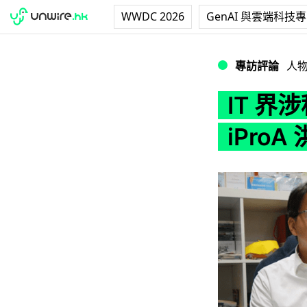
WWDC 2026
GenAI 與雲端科技
IT 界涉種票事件 
專訪評論
人
IT 界
iProA