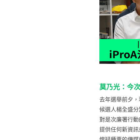
莫乃光：今
去年選舉前夕，
候選人楊全盛分
對是次廉署行動
提供任何新資訊
懷疑種票的傳媒