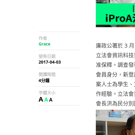
作者
Grace
廉政公署於 3 月 
立法會資訊科技
發佈日期
2017-04-03
准保釋。調查發
會員身分，新登
閱讀時間
4分鐘
案人士為學生、
字體大小
作經驗。立法會
A
A
A
會長洪為民分別