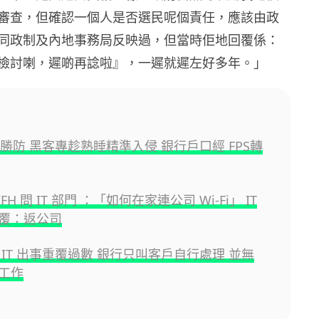
審查，但確認一個人是否選民呢個責任，應該由政
同政制及內地事務局反映過，但當時佢地回覆係：
檢討喇，遲啲再諗啦』，一遲就遲左好多年。」
不勝防 黑客專趁熟睡精準入侵 銀行戶口經 FPS轉
H 問 IT 部門 ：「如何在家連公司 Wi-Fi」 IT
覆：返公司
 IT 出事重覆過數 銀行只叫客戶自行處理 並無
工作