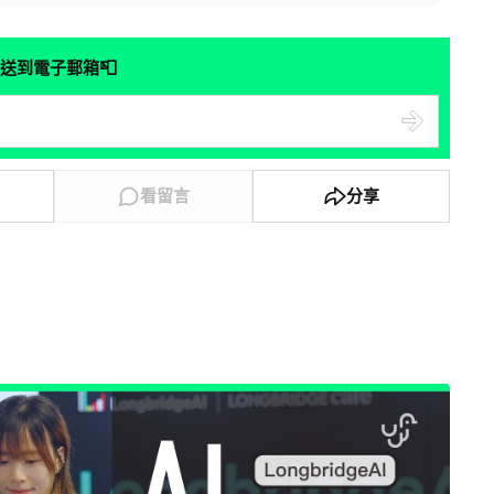
📮
送到電子郵箱
看留言
分享