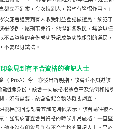
直都立不到案，今次拉到人，希望有警惕作用。」
今次廉署證實到有人收受利益登記做選民，觸犯了
選舉條例，屬刑事罪行。他提醒各選民，無論以任
以不合資格的身份成功登記成為功能組別的選民，
，不要以身試法。
有印象見到有不合資格的登記人士
會（iProA）今日亦發出聲明指，該會並不知道該
該兩個組織身份，該會一向嚴格根據會章及法例和指引
制，如有需要，該會會配合執法機關調查。
的會長洪為民於回應記者查詢的時候表示，該會過往被不
票，強調於審查會員資格的時候非常嚴格，一直堅
，他亦沒有印象見到有不合資格的登記人士。至於