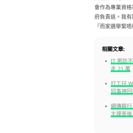
會作為專業資格
府負責返。我有
『而家選舉緊唔
相關文章:
IT 男防
走 21 萬
打工仔 WF
同事神回
網傳銀行
主理善後