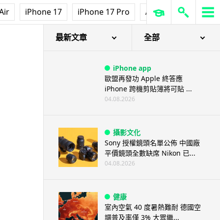
Air
iPhone 17
iPhone 17 Pro
AirPods Pro 3
Ap
最新文章
全部
iPhone app
歐盟再發功 Apple 終答應
iPhone 跨機剪貼簿將可貼 ...
04.08.2026
攝影文化
Sony 授權鏡頭名單公佈 中國廠
平價鏡頭全數缺席 Nikon 已...
04.08.2026
健康
室內空氣 40 度暑熱難耐 德國空
調普及率僅 3% 大眾繼...