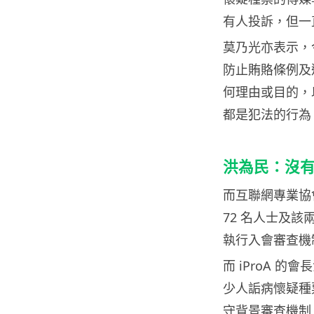
有人投訴，但一
莫乃光亦表示，
防止賄賂條例及
何理由或目的，
都是犯法的行為
洪為民：沒
而互聯網專業協
72 名人士及
執行入會審查機
而 iProA 
少人詬病懷疑種
守背景審查機制