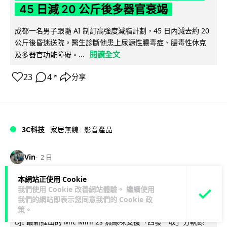
45 日減 20 公斤後多器官衰竭
成都一名男子跟隨 AI 制訂高強度減脂計劃，45 日內減去約 20
公斤後昏迷送院。醫生診斷他患上尿源性膿毒症、膿毒性休克
閱讀全文
及多器官功能障礙。...
23
4
分享
↗
3C科技
家居無線
影音產品
Vin
2 日
本網站正使用 Cookie
DJI Mic Mini 2s 實測 四發一收同步獨
我們使用 Cookie 改善網站體驗。 繼續使用
立錄音 32-bit 防爆咪拍片必備
我們的網站即表示您同意我們的
Cookie 政
策
。
DJI 最新推出的 Mic Mini 2s 無線咪支援「四發一收」分軌錄