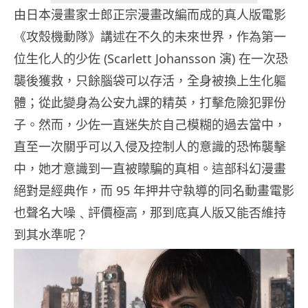
由日本漫畫家士郎正宗漫畫改編而成的真人版電影
《攻殼機動隊》講述在不久的未來世界，作為第一
位生化人的少佐 (Scarlett Johansson 演) 在一次恐
襲後獲救，只餘腦袋可以存活，全身被換上生化軀
體；從此變身為公安九課的精英，打擊危險犯罪份
子。然而，少佐一直迷失於自己模糊的過去當中，
直至一次關乎可以入侵及控制人的意識的恐怖襲擊
中，她才意識到一直被矇騙的真相。這部科幻漫畫
絕對是經典作，而 95 年押井守執導的同名動畫電影
也聲名大噪﹑評價極高，那到底真人版又能否維持
到其水準呢？