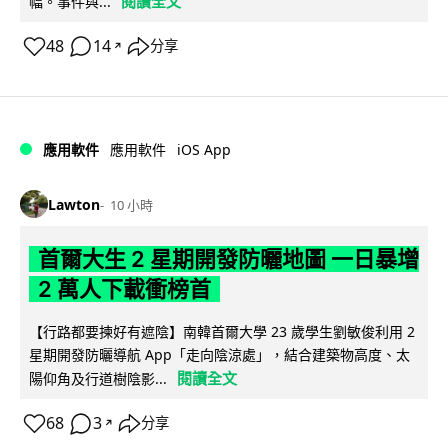
閱讀全文
幅。事件與...
48
14
分享
↗
iOS App
應用軟件
應用軟件
Lawton
10 小時
首爾大生 2 星期開發防曬地圖 一日暴增
2 萬人下載衝榜首
【行路都要揀好有遮陰】南韓首爾大學 23 歲學生劉敏俊利用 2
星期開發防曬導航 App「走向陰涼處」，結合建築物高度、太
閱讀全文
陽仰角及行道樹陰影...
68
3
分享
↗