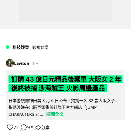
科技娛樂
影視娛樂
Lawton
1 日
訂購 43 億日元精品後棄單 大阪女 2 年
後終被捕 涉海賊王,火影周邊產品
日本警視廳神田署 8 月 6 日公布，拘捕一名 32 歲大阪女子，
指她涉嫌在出版巨頭集英社旗下官方網店「JUMP
閱讀全文
CHARACTERS ST...
72
9
分享
↗