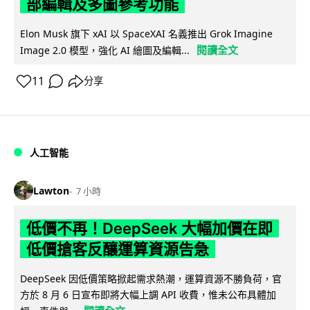
部編輯及多圖參考功能
Elon Musk 旗下 xAI 以 SpaceXAI 名義推出 Grok Imagine
閱讀全文
Image 2.0 模型，強化 AI 繪圖及編輯...
11
分享
人工智能
Lawton
7 小時
低價不再！DeepSeek 大幅加價在即
低價搶客反釀運算資源告急
DeepSeek 因低價策略掀起需求熱潮，運算資源不勝負荷，官
方於 8 月 6 日宣布即將大幅上調 API 收費，惟未公布具體加