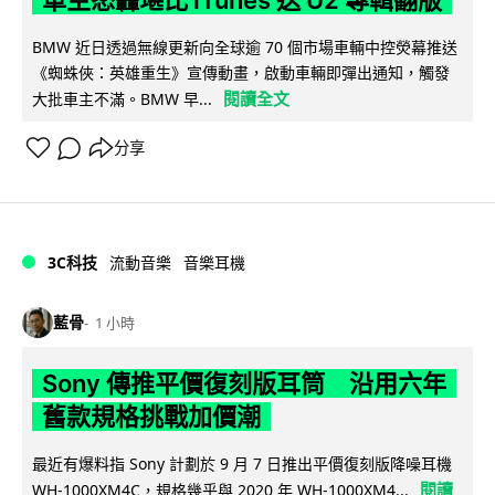
BMW 近日透過無線更新向全球逾 70 個市場車輛中控熒幕推送
《蜘蛛俠：英雄重生》宣傳動畫，啟動車輛即彈出通知，觸發
閱讀全文
大批車主不滿。BMW 早...
分享
3C科技
流動音樂
音樂耳機
藍骨
1 小時
Sony 傳推平價復刻版耳筒 沿用六年
舊款規格挑戰加價潮
最近有爆料指 Sony 計劃於 9 月 7 日推出平價復刻版降噪耳機
閱讀
WH-1000XM4C，規格幾乎與 2020 年 WH-1000XM4...