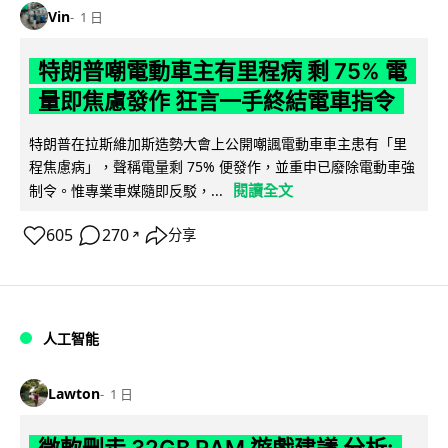
Vin
1 日
特朗普嘲電動車主有里程病 剩 75% 電
量即焦慮發作 狂言一手終結電車指令
特朗普在拉斯維加斯造勢大會上公開嘲諷電動車車主患有「里
程焦慮病」，聲稱電量剩 75% 便發作，並重申已廢除電動車強
閱讀全文
制令。惟專業車媒隨即反駁，...
605
270
分享
↗
人工智能
Lawton
1 日