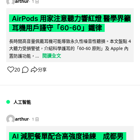
arthur
1 日
AirPods 用家注意聽力響紅燈 醫學界籲
耳機用戶謹守「60-60」鐵律
長時間高音量佩戴耳機可能導致永久性噪音性聽損。本文盤點 4
大聽力受損警號，介紹科學護耳的「60-60 原則」及 Apple 內
閱讀全文
置防護功能，...
20
分享
人工智能
arthur
1 日
AI 減肥餐單配合高強度操練 成都男