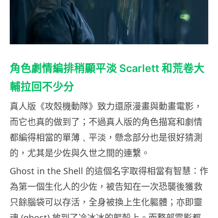
角色劇情編排稍顯平淡 Scarlett 和荒卷大
輔拉回不少分
真人版《攻殼機動隊》致力還原漫畫與動畫電影，
而它也真的做到了；不過真人版的角色描寫和劇情
都編得相當的單薄﹑平淡，懸念部分也是很好猜測
的，尤其是少佐與久世之間的連繫。
Ghost in the Shell 的這個名字取得相當有智慧：作
為第一個生化人的少佐，被告知在一次恐襲後獲救
只餘腦袋可以存活，全身被換上生化軀體；亦即靈
魂 (ghost) 放到了冷冰冰的軀殼上。而整部電影都