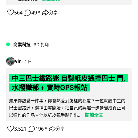
564
49
分享
↗
商業科技
3D 打印
Vin
1 日
中三巴士鐵路迷 自製紙皮遙控巴士 門,
水撥識郁 + 實時GPS報站
如果你熱愛一件事，你會熱愛到怎樣的程度？一位就讀中三的
巴士鐵路迷，選擇由零開始，把自己的興趣一步步變成真正可
閱讀全文
以運作的作品。他以紙皮親手製作出...
3,521
196
分享
↗