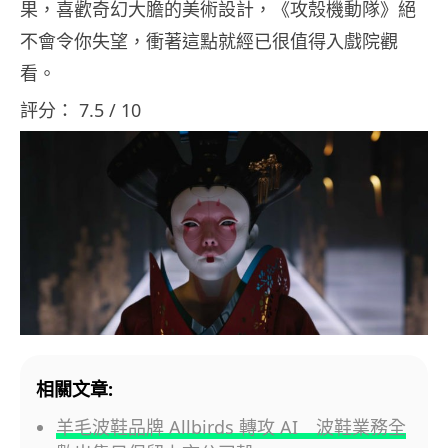
果，喜歡奇幻大膽的美術設計，《攻殼機動隊》絕
不會令你失望，衝著這點就經已很值得入戲院觀
看。
評分： 7.5 / 10
相關文章:
羊毛波鞋品牌 Allbirds 轉攻 AI 波鞋業務全