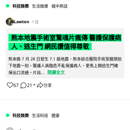
科技娛樂
生活娛樂
城中熱話
Lawton
1 日
熊本地震手術室驚魂片瘋傳 醫護保護病
人、逃生門 網民讚值得尊敬
熊本縣 7 月 28 日發生 7.1 級地震，熊本綜合醫院手術室鏡頭拍
下地震一刻，醫護人員臨危不亂保護病人，更馬上開逃生門確
閱讀全文
保出口流通。片段...
67
21
分享
↗
科技娛樂
生活科技
健康