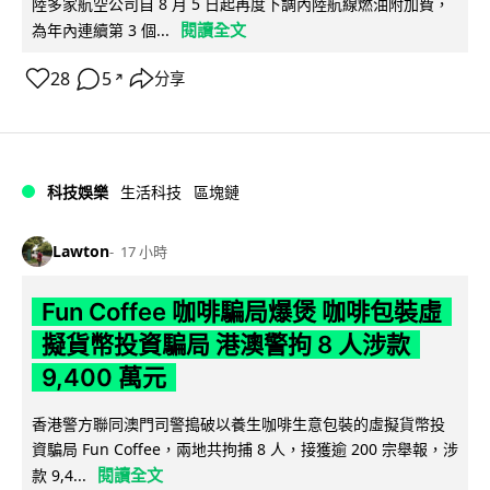
陸多家航空公司自 8 月 5 日起再度下調內陸航線燃油附加費，
閱讀全文
為年內連續第 3 個...
28
5
分享
↗
科技娛樂
生活科技
區塊鏈
Lawton
17 小時
Fun Coffee 咖啡騙局爆煲 咖啡包裝虛
擬貨幣投資騙局 港澳警拘 8 人涉款
9,400 萬元
香港警方聯同澳門司警搗破以養生咖啡生意包裝的虛擬貨幣投
資騙局 Fun Coffee，兩地共拘捕 8 人，接獲逾 200 宗舉報，涉
閱讀全文
款 9,4...