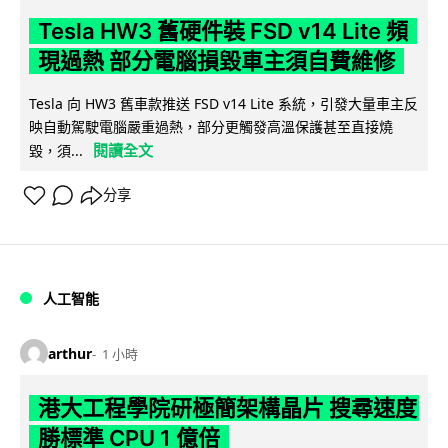
Tesla HW3 舊硬件裝 FSD v14 Lite 頻
現過熱 部分電腦損毀車主須自費維修
Tesla 向 HW3 舊車款推送 FSD v14 Lite 系統，引發大量車主反
映自動駕駛電腦嚴重過熱，部分更觸發高溫保護甚至直接燒
閱讀全文
毀，須...
分享
人工智能
arthur
1 小時
港大工程學院研極簡架構晶片 搜尋速度
勝標準 CPU 1 億倍