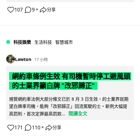
107
9
分享
↗
科技娛樂
生活科技
智慧城市
Lawton
17 小時
網約車條例生效 有司機暫時停工避風頭
的士業界籲白牌 "改邪歸正"
規管網約車法例大部分條文已於 8 月 3 日生效，的士業界就期
望白牌車司機，能夠「改邪歸正」回流駕駛的士。新例大幅提
閱讀全文
高罰則，首次定罪最高罰款...
171
110
分享
↗