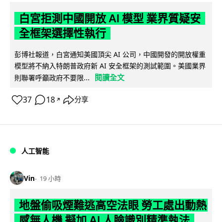
白宮拒測中國開放 AI 模型 業界質疑安
全框架選擇性執行
彭博社報道，白宮通知美國頂尖 AI 公司，中國開發的開放權重
模型將不納入特朗普政府新 AI 安全框架的測試範圍。美國業界
閱讀全文
則聯署呼籲政府不要限...
37
18
分享
↗
人工智能
Vin
19 小時
地盤偷吸煙難逃高空法眼 勞工處出動熱
感無人機 擬加 AI 人臉識別精準執法