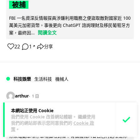
被捕
FBI 一名資深反情報探員涉嫌利用職務之便盜取敵對國家近 100
萬美元加密貨幣，事後更向 ChatGPT 諮詢理財及移民葡萄牙方
閱讀全文
案，最終因...
22
1
分享
↗
科技娛樂
生活科技
機械人
arthur
1 日
本網站正使用 Cookie
Powerman 移動充電機械人登港 免鋪
我們使用 Cookie 改善網站體驗。 繼續使用
樁為的士小巴「送電上門」
我們的網站即表示您同意我們的
Cookie 政
策
。
你架電動車喺停車場搵唔到樁？有個機械人會自己行過嚟幫你