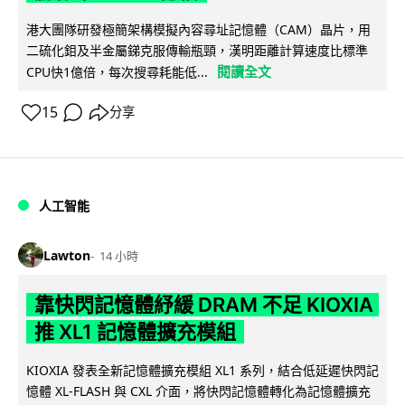
港大團隊研發極簡架構模擬內容尋址記憶體（CAM）晶片，用
二硫化鉬及半金屬銻克服傳輸瓶頸，漢明距離計算速度比標準
閱讀全文
CPU快1億倍，每次搜尋耗能低...
15
分享
人工智能
Lawton
14 小時
靠快閃記憶體紓緩 DRAM 不足 KIOXIA
推 XL1 記憶體擴充模組
KIOXIA 發表全新記憶體擴充模組 XL1 系列，結合低延遲快閃記
憶體 XL-FLASH 與 CXL 介面，將快閃記憶體轉化為記憶體擴充