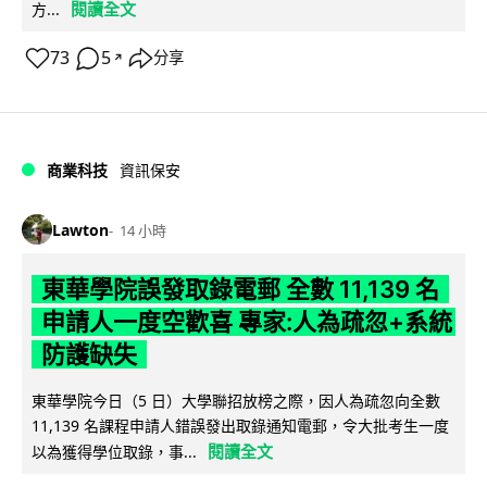
閱讀全文
方...
73
5
分享
↗
商業科技
資訊保安
Lawton
14 小時
東華學院誤發取錄電郵 全數 11,139 名
申請人一度空歡喜 專家:人為疏忽+系統
防護缺失
東華學院今日（5 日）大學聯招放榜之際，因人為疏忽向全數
11,139 名課程申請人錯誤發出取錄通知電郵，令大批考生一度
閱讀全文
以為獲得學位取錄，事...