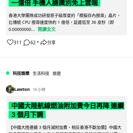
一億倍 手機人臉識別免上雲端
香港大學團隊成功研發原子級厚度的「模擬存內搜尋」晶片，
比傳統 CPU 搜尋速度快約 1 億倍，延遲低至 36 皮秒（即
閱讀全文
0.00000000...
311
62
分享
↗
科技娛樂
生活科技
旅遊
Lawton
16 小時
中國大陸航線燃油附加費今日再降 連續
3 個月下調
【中國大陸連續 3 個月減附加費，相反香港不斷加價】中國大