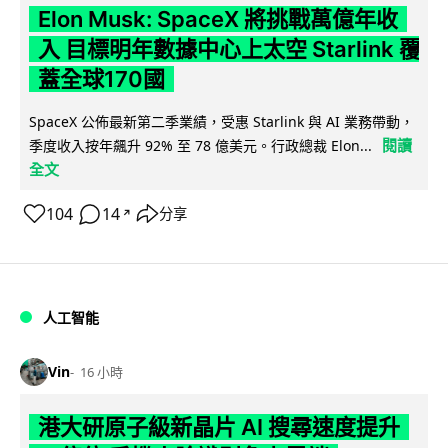
Elon Musk: SpaceX 將挑戰萬億年收
入 目標明年數據中心上太空 Starlink 覆
蓋全球170國
SpaceX 公佈最新第二季業績，受惠 Starlink 與 AI 業務帶動，
閱讀
季度收入按年飆升 92% 至 78 億美元。行政總裁 Elon...
全文
104
14
分享
↗
人工智能
Vin
16 小時
港大研原子級新晶片 AI 搜尋速度提升