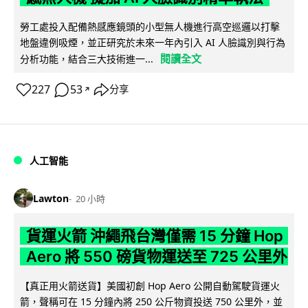
勞工處投入配備熱感應鏡頭的小型無人機進行高空巡邏以打擊
地盤違例吸煙，並正研究於未來一年內引入 AI 人臉識別與行為
閱讀全文
分析功能，結合三大技術進一...
227
53
分享
↗
人工智能
Lawton
20 小時
貨運火箭 沖繩飛台灣僅需 15 分鐘 Hop
Aero 將 550 磅貨物運送至 725 公里外
【真正用火箭送貨】美國初創 Hop Aero 公開自動駕駛貨運火
箭，聲稱可在 15 分鐘內將 250 公斤物資投送 750 公里外，並