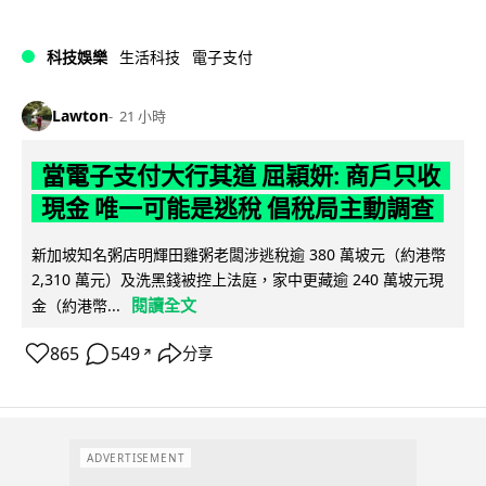
科技娛樂
生活科技
電子支付
Lawton
21 小時
當電子支付大行其道 屈穎妍: 商戶只收
現金 唯一可能是逃稅 倡稅局主動調查
新加坡知名粥店明輝田雞粥老闆涉逃稅逾 380 萬坡元（約港幣
2,310 萬元）及洗黑錢被控上法庭，家中更藏逾 240 萬坡元現
閱讀全文
金（約港幣...
865
549
分享
↗
ADVERTISEMENT