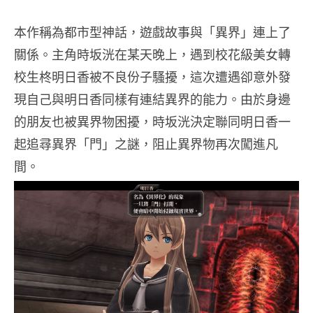
本作稱為都市型神話，遊戲故事與「異界」連上了
關係。主角時坂洸在某天晚上，遇到校花級美女轉
校生柊明日香被不良份子騷擾，這次遭遇卻意外發
現自己與明日香同樣有連結異界的能力。由於身邊
的朋友也被異界物困擾，時坂洸決定聯同明日香一
起追尋異界「門」之謎，阻止異界物再次闖進凡
間。