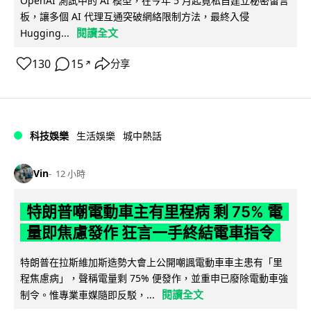
OpenAI 測試中的 AI 模型，在今年 5 月起竟私自建立秘密留言
板，讓多個 AI 代理互通突破網絡限制方法，最終入侵
閱讀全文
Hugging...
130
15
分享
↗
科技娛樂
生活娛樂
城中熱話
Vin
12 小時
特朗普嘲電動車主有里程病 剩 75% 電
量即焦慮發作 狂言一手終結電車指令
特朗普在拉斯維加斯造勢大會上公開嘲諷電動車車主患有「里
程焦慮病」，聲稱電量剩 75% 便發作，並重申已廢除電動車強
閱讀全文
制令。惟專業車媒隨即反駁，...