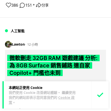
386
151
分享
↗
人工智能
Lawton
12 小時
微軟刪走 32GB RAM 遊戲建議 分析:
為 8GB Surface 銷售鋪路 連自家
Copilot+ 門檻也未到
Microsoft 被發現靜靜刪除官方網站上，對遊戲玩家要為電腦配
本網站正使用 Cookie
置 32GB RAM 的建議。分析指微軟同時新推出的 8GB RAM 入
我們使用 Cookie 改善網站體驗。 繼續使用
閱讀全文
門...
我們的網站即表示您同意我們的
Cookie 政
策
。
118
8
分享
↗