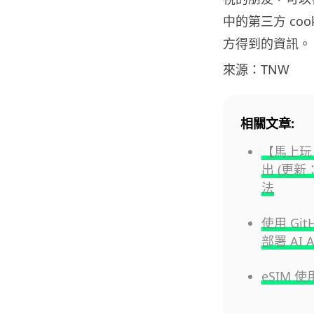
中的第三方 co
方得到的資訊。
來源：TNW
相關文章:
【馬上玩！】
出 (更
法
使用 GitH
部署 AI A
eSIM