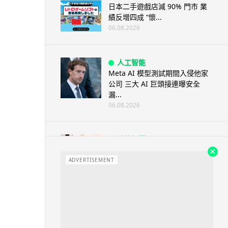
日本二手遊戲店減 90% 門市 業
績反增四成 “懷...
06.08.2026
人工智能
Meta AI 模型測試期間入侵他家
公司 三大 AI 巨頭接連曝安全
漏...
06.08.2026
科技新聞
Audi 最慳電量產車現身 A2 e-
tron 迷彩造型曝光 快充 2...
ADVERTISEMENT
06.08.2026
城中熱話
法國 8 月 11 日出新例 未經同意
嚴禁 Cold Call 違規企...