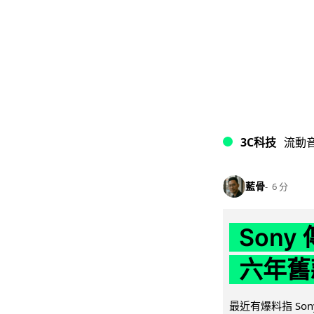
3C科技
流動
藍骨
6 分
Son
六年舊
最近有爆料指 Son