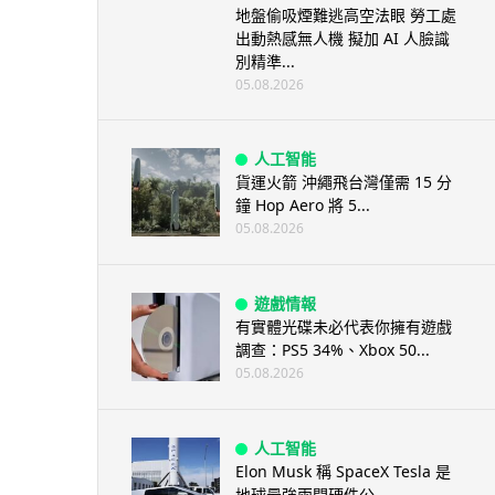
地盤偷吸煙難逃高空法眼 勞工處
出動熱感無人機 擬加 AI 人臉識
別精準...
05.08.2026
人工智能
貨運火箭 沖繩飛台灣僅需 15 分
鐘 Hop Aero 將 5...
05.08.2026
遊戲情報
有實體光碟未必代表你擁有遊戲
調查：PS5 34%、Xbox 50...
05.08.2026
人工智能
Elon Musk 稱 SpaceX Tesla 是
地球最強兩間硬件公...