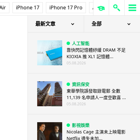
Air
iPhone 17
iPhone 17 Pro
AirPods Pro 3
Ap
最新文章
全部
人工智能
靠快閃記憶體紓緩 DRAM 不足
KIOXIA 推 XL1 記憶體...
05.08.2026
資訊保安
東華學院誤發取錄電郵 全數
11,139 名申請人一度空歡喜 ...
05.08.2026
影視娛樂
Nicolas Cage 主演未上映電影
Netflix 遺失未加...