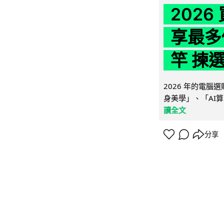
202
享最多
竿 揀
2026 年的電
身美學」、「AI算
讀全文
分享