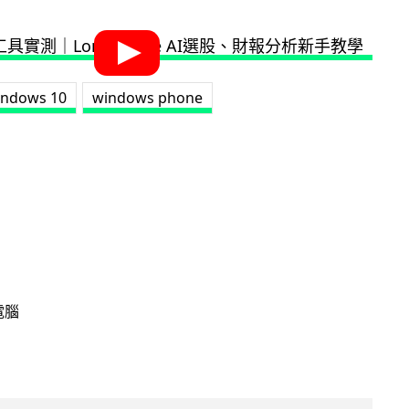
indows 10
windows phone
電腦