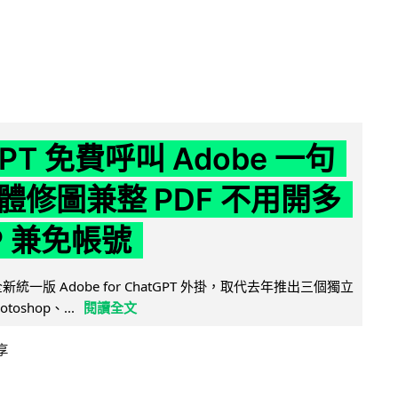
GPT 免費呼叫 Adobe 一句
體修圖兼整 PDF 不用開多
P 兼免帳號
全新統一版 Adobe for ChatGPT 外掛，取代去年推出三個獨立
otoshop、...
閱讀全文
享