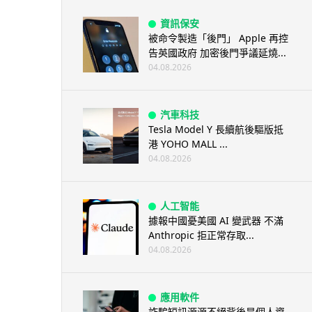
資訊保安
被命令製造「後門」 Apple 再控
告英國政府 加密後門爭議延燒...
04.08.2026
汽車科技
Tesla Model Y 長續航後驅版抵
港 YOHO MALL ...
04.08.2026
人工智能
據報中國憂美國 AI 變武器 不滿
Anthropic 拒正常存取...
04.08.2026
應用軟件
詐騙短訊源源不絕背後是個人資