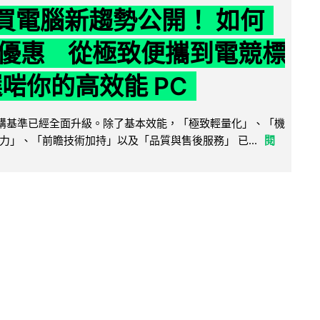
6 買電腦新趨勢公開！ 如何
優惠 從極致便攜到電競標
選啱你的高效能 PC
腦選購基準已經全面升級。除了基本效能，「極致輕量化」、「機
力」、「前瞻技術加持」以及「品質與售後服務」 已...
閱