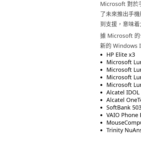
Microsof
了未來推出手機版
到支援，意味着大
據 Microsoft
新的 Window
HP Elite x3
Microsoft Lu
Microsoft L
Microsoft Lu
Microsoft Lu
Alcatel IDOL
Alcatel OneT
SoftBank 50
VAIO Phone 
MouseComp
Trinity NuA