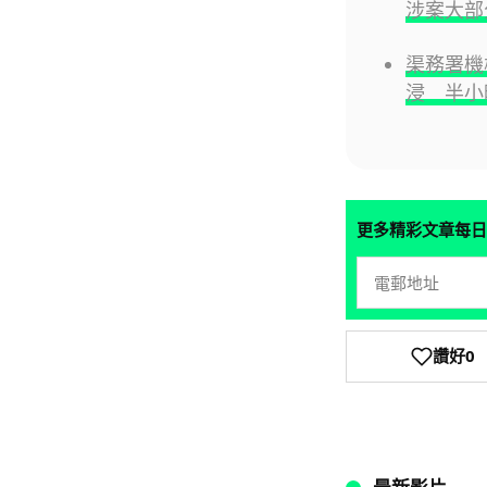
涉案大部
渠務署機
浸 半小
更多精彩文章每日
讚好
0