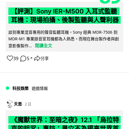
【評測】Sony IER-M500 入耳式監聽
耳機：現場拍攝、後製監聽與人聲利器
談到專業混音專用的聲音監聽耳機，Sony 經典 MDR-7506 到
MDR-M1 專業錄音室耳機都為人熟悉。而現在舞台製作者與創
閱讀全文
意影像製作...
39
5
分享
↗
科技娛樂
遊戲情報
天恩
2 日
《魔獸世界：至暗之夜》12.1 「烏拉特
克的詛咒」專訪：巢穴不為提高世界首