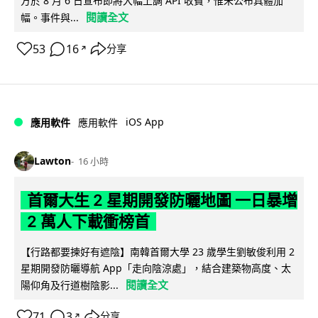
方於 8 月 6 日宣布即將大幅上調 API 收費，惟未公布具體加
閱讀全文
幅。事件與...
53
16
分享
↗
iOS App
應用軟件
應用軟件
Lawton
16 小時
首爾大生 2 星期開發防曬地圖 一日暴增
2 萬人下載衝榜首
【行路都要揀好有遮陰】南韓首爾大學 23 歲學生劉敏俊利用 2
星期開發防曬導航 App「走向陰涼處」，結合建築物高度、太
閱讀全文
陽仰角及行道樹陰影...
71
3
分享
↗