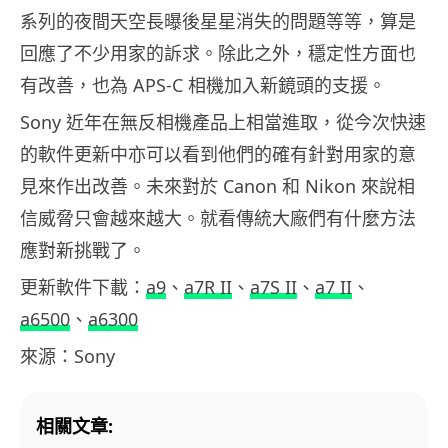
系列的夜間天空長曝後星星消失的問題等等，算是
回應了不少用家的訴求。除此之外，穩定性方面也
有改善，也為 APS-C 相機加入新鏡頭的支援。
Sony 近年在無反相機產品上相當進取，從今次快速
的軟件更新中亦可以看到他們的確有針對用家的意
見來作出改善。未來對於 Canon 和 Nikon 來說相
信威脅只會越來越大。就看傳統大廠們有什麼方法
應對新挑戰了。
更新軟件下載：
a9
、
a7R II
、
a7S II
、
a7 II
、
a6500
、
a6300
來源：Sony
相關文章: