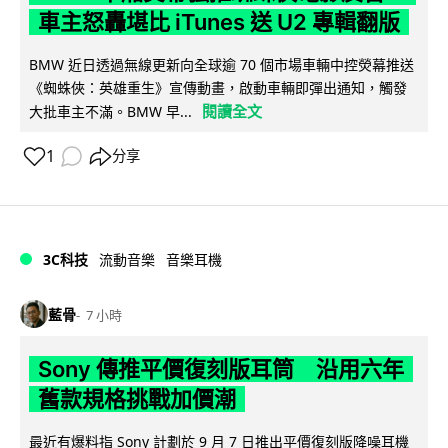
車主怒轟堪比 iTunes 送 U2 專輯翻版
BMW 近日透過無線更新向全球逾 70 個市場車輛中控熒幕推送
《蜘蛛俠：英雄重生》宣傳動畫，啟動車輛即彈出通知，觸發
閱讀全文
大批車主不滿。BMW 早...
1
分享
3C科技
流動音樂
音樂耳機
藍骨
7 小時
Sony 傳推平價復刻版耳筒 沿用六年
舊款規格挑戰加價潮
最近有爆料指 Sony 計劃於 9 月 7 日推出平價復刻版降噪耳機