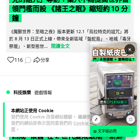
領門檻而設 《諸王之眠》縮短約 10 分
鐘
《魔獸世界：至暗之夜》版本更新 12.1「烏拉特克的詛咒」將
於 8 月 13 日正式上線，帶來全新區域「盤蛇島」、地城「毒牙
閱讀全文
祭壇」、新型態世...
×
116
分享
科技娛樂
遊戲情報
Lawton
2 日
本網站正使用 Cookie
我們使用 Cookie 改善網站體驗。 繼續使用
🎵
⛶
我們的網站即表示您同意我們的
Cookie 政
日本二手遊戲店減 90% 門市 業績反增
策
。
📖 文字版訪問
→
四成 "懷舊"在 Z 世代變成最潮「新鮮