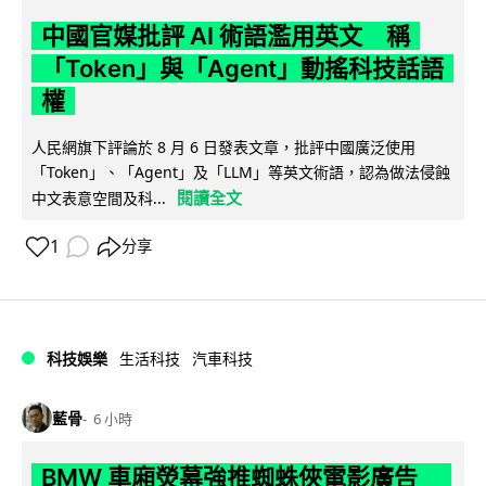
中國官媒批評 AI 術語濫用英文 稱
「Token」與「Agent」動搖科技話語
權
人民網旗下評論於 8 月 6 日發表文章，批評中國廣泛使用
「Token」、「Agent」及「LLM」等英文術語，認為做法侵蝕
閱讀全文
中文表意空間及科...
1
分享
科技娛樂
生活科技
汽車科技
藍骨
6 小時
BMW 車廂熒幕強推蜘蛛俠電影廣告