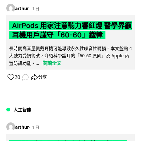
arthur
1 日
AirPods 用家注意聽力響紅燈 醫學界籲
耳機用戶謹守「60-60」鐵律
長時間高音量佩戴耳機可能導致永久性噪音性聽損。本文盤點 4
大聽力受損警號，介紹科學護耳的「60-60 原則」及 Apple 內
閱讀全文
置防護功能，...
20
分享
人工智能
arthur
1 日