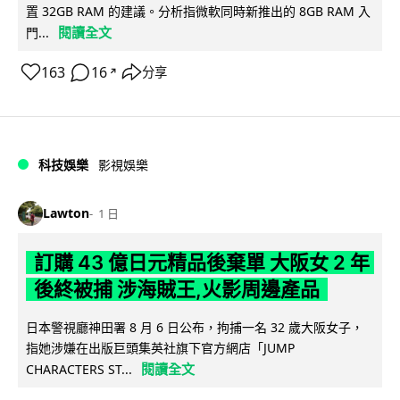
置 32GB RAM 的建議。分析指微軟同時新推出的 8GB RAM 入
閱讀全文
門...
163
16
分享
↗
科技娛樂
影視娛樂
Lawton
1 日
訂購 43 億日元精品後棄單 大阪女 2 年
後終被捕 涉海賊王,火影周邊產品
日本警視廳神田署 8 月 6 日公布，拘捕一名 32 歲大阪女子，
指她涉嫌在出版巨頭集英社旗下官方網店「JUMP
閱讀全文
CHARACTERS ST...