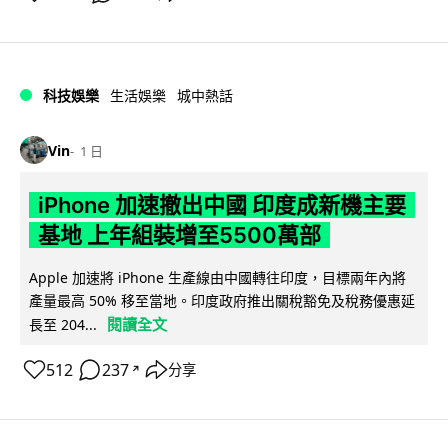
科技娛樂
生活娛樂
城中熱話
Vin
1 日
iPhone 加速撤出中國 印度成新機主要
基地 上年組裝增至5500萬部
Apple 加速將 iPhone 生產線由中國轉往印度，目標兩年內將
產量最高 50% 移至當地。印度政府推出關稅豁免及稅務優惠延
閱讀全文
長至 204...
512
237
分享
↗