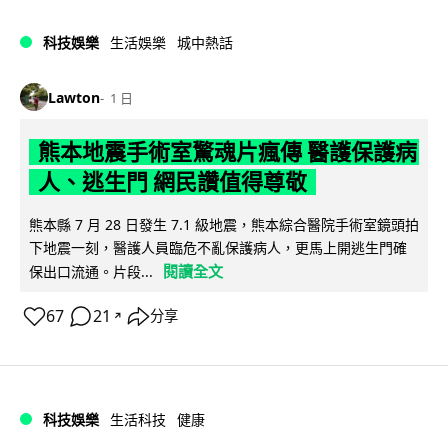
科技娛樂
生活娛樂
城中熱話
Lawton
1 日
熊本地震手術室驚魂片瘋傳 醫護保護病
人、逃生門 網民讚值得尊敬
熊本縣 7 月 28 日發生 7.1 級地震，熊本綜合醫院手術室鏡頭拍
下地震一刻，醫護人員臨危不亂保護病人，更馬上開逃生門確
閱讀全文
保出口流通。片段...
67
21
分享
↗
科技娛樂
生活科技
健康