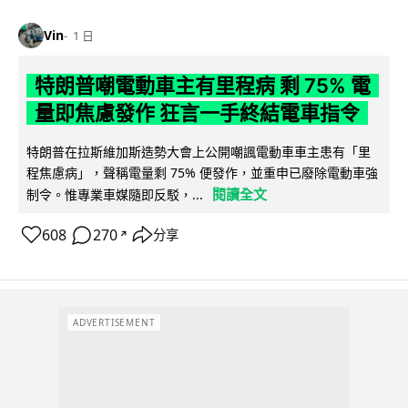
Vin
1 日
特朗普嘲電動車主有里程病 剩 75% 電
量即焦慮發作 狂言一手終結電車指令
特朗普在拉斯維加斯造勢大會上公開嘲諷電動車車主患有「里
程焦慮病」，聲稱電量剩 75% 便發作，並重申已廢除電動車強
閱讀全文
制令。惟專業車媒隨即反駁，...
608
270
分享
↗
ADVERTISEMENT