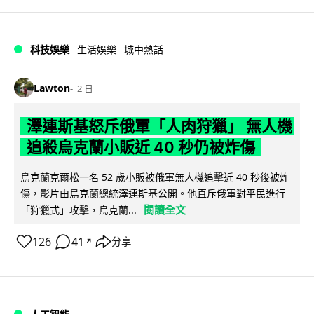
科技娛樂
生活娛樂
城中熱話
Lawton
2 日
澤連斯基怒斥俄軍「人肉狩獵」 無人機
追殺烏克蘭小販近 40 秒仍被炸傷
烏克蘭克爾松一名 52 歲小販被俄軍無人機追擊近 40 秒後被炸
傷，影片由烏克蘭總統澤連斯基公開。他直斥俄軍對平民進行
閱讀全文
「狩獵式」攻擊，烏克蘭...
126
41
分享
↗