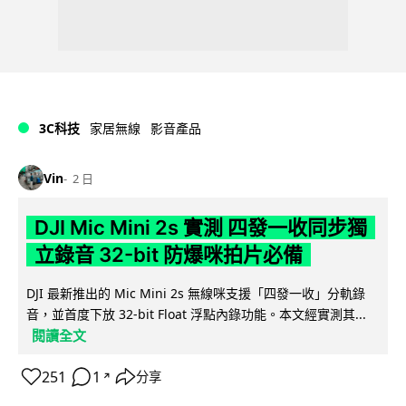
3C科技
家居無線
影音產品
Vin
2 日
DJI Mic Mini 2s 實測 四發一收同步獨
立錄音 32-bit 防爆咪拍片必備
DJI 最新推出的 Mic Mini 2s 無線咪支援「四發一收」分軌錄
音，並首度下放 32-bit Float 浮點內錄功能。本文經實測其...
閱讀全文
251
1
分享
↗