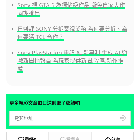
Sony 視 GTA 6 為獨佔級作品 避免自家大作
同期推出
日媒評 SONY 分拆電視業務 為何要分拆、為
何要選 TCL 合作？
Sony PlayStation 申請 AI 新專利 生成 AI 遊
戲新聞播報員 為玩家提供新聞,攻略,新作推
薦
📮
更多精彩文章每日送到電子郵箱
讚好
0
看留言
分享