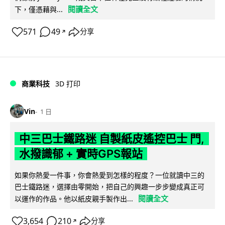
閱讀全文
下，僅憑藉與...
571
49
分享
↗
商業科技
3D 打印
Vin
1 日
中三巴士鐵路迷 自製紙皮遙控巴士 門,
水撥識郁 + 實時GPS報站
如果你熱愛一件事，你會熱愛到怎樣的程度？一位就讀中三的
巴士鐵路迷，選擇由零開始，把自己的興趣一步步變成真正可
閱讀全文
以運作的作品。他以紙皮親手製作出...
3,654
210
分享
↗