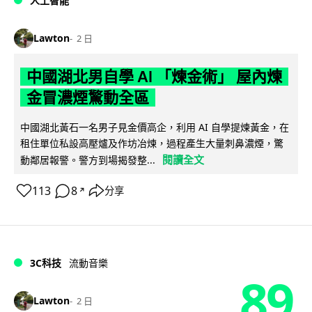
人工智能
Lawton
2 日
中國湖北男自學 AI 「煉金術」 屋內煉
金冒濃煙驚動全區
中國湖北黃石一名男子見金價高企，利用 AI 自學提煉黃金，在
租住單位私設高壓爐及作坊冶煉，過程產生大量刺鼻濃煙，驚
閱讀全文
動鄰居報警。警方到場揭發整...
113
8
分享
↗
3C科技
流動音樂
89
Lawton
2 日