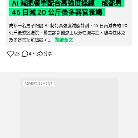
AI 減肥餐單配合高強度操練 成都男
45 日減 20 公斤後多器官衰竭
成都一名男子跟隨 AI 制訂高強度減脂計劃，45 日內減去約 20
公斤後昏迷送院。醫生診斷他患上尿源性膿毒症、膿毒性休克
閱讀全文
及多器官功能障礙。...
23
4
分享
↗
ADVERTISEMENT