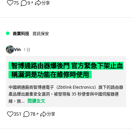
75
9
分享
↗
商業科技
資訊保安
Vin
1 日
智博通路由器爆後門 官方緊急下架止血
稱漏洞是功能在維修時使用
中國網通廠商智博通電子（Zbtlink Electronics）旗下的路由器
產品爆出嚴重安全漏洞，被發現每 35 秒便會與中國伺服器連
閱讀全文
線，旗...
351
78
分享
↗