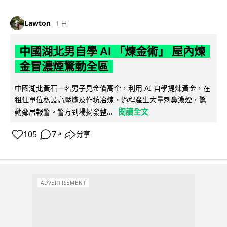
Lawton
1 日
中國湖北男自學 AI 「煉金術」 屋內煉
金冒濃煙驚動全區
中國湖北黃石一名男子見金價高企，利用 AI 自學提煉黃金，在
租住單位私設高壓爐及作坊冶煉，過程產生大量刺鼻濃煙，驚
閱讀全文
動鄰居報警。警方到場揭發整...
105
7
分享
↗
ADVERTISEMENT