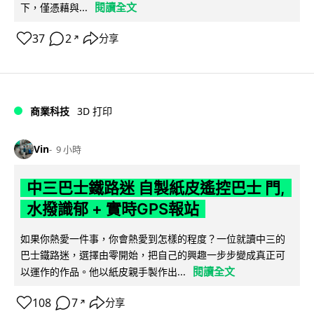
閱讀全文
下，僅憑藉與...
37
2
分享
↗
商業科技
3D 打印
Vin
9 小時
中三巴士鐵路迷 自製紙皮遙控巴士 門,
水撥識郁 + 實時GPS報站
如果你熱愛一件事，你會熱愛到怎樣的程度？一位就讀中三的
巴士鐵路迷，選擇由零開始，把自己的興趣一步步變成真正可
閱讀全文
以運作的作品。他以紙皮親手製作出...
108
7
分享
↗