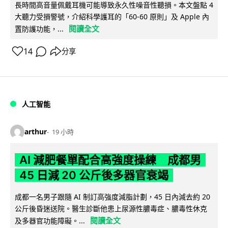
長時間高音量佩戴耳機可能導致永久性噪音性聽損。本文盤點 4
大聽力受損警號，介紹科學護耳的「60-60 原則」及 Apple 內
閱讀全文
置防護功能，...
14
分享
人工智能
arthur
19 小時
AI 減肥餐單配合高強度操練 成都男
45 日減 20 公斤後多器官衰竭
成都一名男子跟隨 AI 制訂高強度減脂計劃，45 日內減去約 20
公斤後昏迷送院。醫生診斷他患上尿源性膿毒症、膿毒性休克
閱讀全文
及多器官功能障礙。...