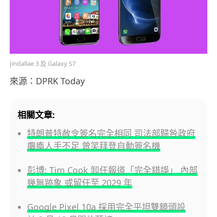
Jindallae 3 及 Galaxy S7
來源：DPRK Today
相關文章:
特朗普特赦令簽名完全相同 司法部歸咎政府
癱瘓人手不足 曾笑拜登自動簽名機
彭博: Tim Cook 卸任報道「完全錯誤」 內部
幾無跡象 或留任至 2029 年
Google Pixel 10a 採用完全平坦雙鏡頭設