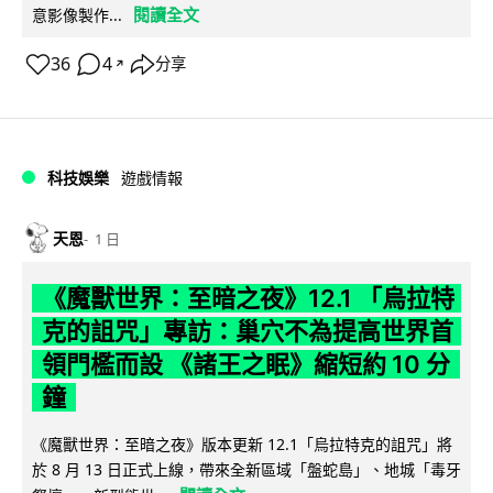
閱讀全文
意影像製作...
36
4
分享
↗
科技娛樂
遊戲情報
天恩
1 日
《魔獸世界：至暗之夜》12.1 「烏拉特
克的詛咒」專訪：巢穴不為提高世界首
領門檻而設 《諸王之眠》縮短約 10 分
鐘
《魔獸世界：至暗之夜》版本更新 12.1「烏拉特克的詛咒」將
於 8 月 13 日正式上線，帶來全新區域「盤蛇島」、地城「毒牙