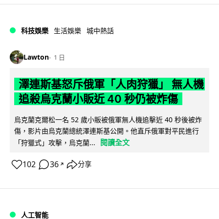
科技娛樂
生活娛樂
城中熱話
Lawton
1 日
澤連斯基怒斥俄軍「人肉狩獵」 無人機
追殺烏克蘭小販近 40 秒仍被炸傷
烏克蘭克爾松一名 52 歲小販被俄軍無人機追擊近 40 秒後被炸
傷，影片由烏克蘭總統澤連斯基公開。他直斥俄軍對平民進行
閱讀全文
「狩獵式」攻擊，烏克蘭...
102
36
分享
↗
人工智能