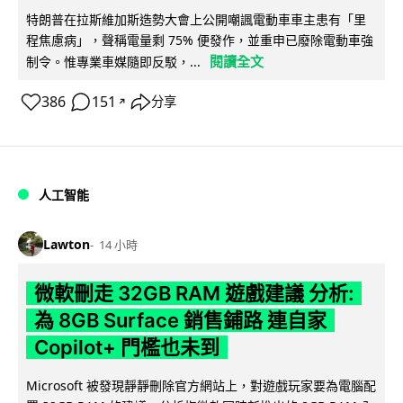
特朗普在拉斯維加斯造勢大會上公開嘲諷電動車車主患有「里
程焦慮病」，聲稱電量剩 75% 便發作，並重申已廢除電動車強
閱讀全文
制令。惟專業車媒隨即反駁，...
386
151
分享
↗
人工智能
Lawton
14 小時
微軟刪走 32GB RAM 遊戲建議 分析:
為 8GB Surface 銷售鋪路 連自家
Copilot+ 門檻也未到
Microsoft 被發現靜靜刪除官方網站上，對遊戲玩家要為電腦配