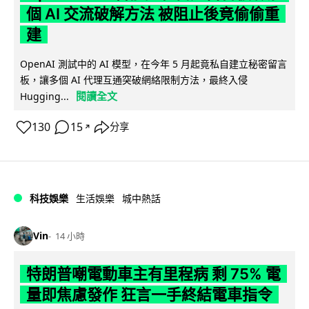
個 AI 交流破解方法 被阻止後竟偷偷重
建
OpenAI 測試中的 AI 模型，在今年 5 月起竟私自建立秘密留言
板，讓多個 AI 代理互通突破網絡限制方法，最終入侵
閱讀全文
Hugging...
130
15
分享
↗
科技娛樂
生活娛樂
城中熱話
Vin
14 小時
特朗普嘲電動車主有里程病 剩 75% 電
量即焦慮發作 狂言一手終結電車指令