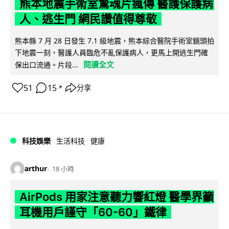
熊本地震手術室驚魂片瘋傳 醫護保護病
人、逃生門 網民讚值得尊敬
熊本縣 7 月 28 日發生 7.1 級地震，熊本綜合醫院手術室鏡頭拍
下地震一刻，醫護人員臨危不亂保護病人，更馬上開逃生門確
閱讀全文
保出口流通。片段...
51
15
分享
↗
科技娛樂
生活科技
健康
arthur
18 小時
AirPods 用家注意聽力響紅燈 醫學界籲
耳機用戶謹守「60-60」鐵律