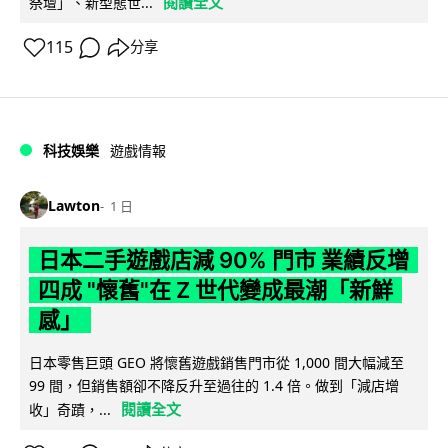
閱讀全文
祭壇」、新型態世...
115
分享
科技娛樂
遊戲情報
Lawton
1 日
日本二手遊戲店減 90% 門市 業績反增
四成 "懷舊"在 Z 世代變成最潮「新鮮
感」
日本零售巨頭 GEO 將懷舊遊戲銷售門市從 1,000 間大幅減至
99 間，但銷售額卻不降反升至過往的 1.4 倍。做到「減店增
閱讀全文
收」奇蹟，...