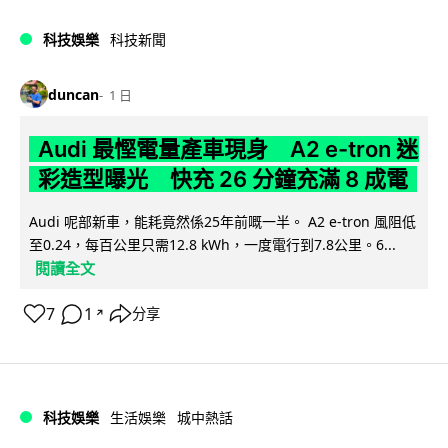
科技娛樂
科技新聞
duncan
1 日
Audi 最慳電量產車現身 A2 e-tron 迷
彩造型曝光 快充 26 分鐘充滿 8 成電
Audi 呢部新車，能耗竟然係25年前嘅一半。 A2 e-tron 風阻低
至0.24，每百公里只需12.8 kWh，一度電行到7.8公里。6...
閱讀全文
7
1
分享
↗
科技娛樂
生活娛樂
城中熱話