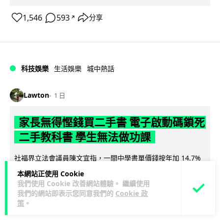
1,546
593
分享
↗
科技娛樂
生活娛樂
城中熱話
Lawton
1 日
家長無得慳錢買二手書 電子啟動碼鎖死
二手教科書 學生無法做功課
社福界立法會議員陳文宜指，一間中學書單價錢按年加 14.7%
遠超通漲，令家長難以負擔。而且電子教材啟動碼這項設計，
本網站正使用 Cookie
閱讀全文
令學生無法完成功課，二手...
我們使用 Cookie 改善網站體驗。 繼續使用
我們的網站即表示您同意我們的
Cookie 政
935
371
分享
策
。
↗