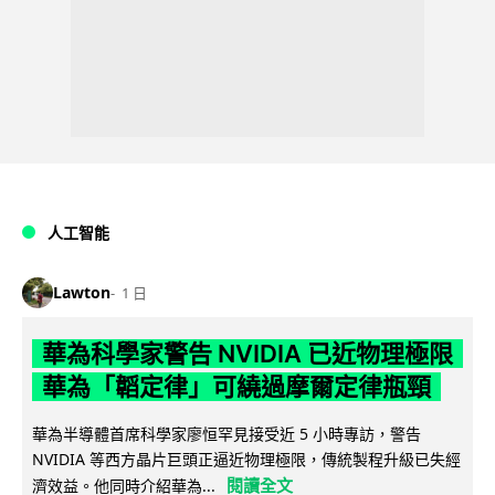
人工智能
Lawton
1 日
華為科學家警告 NVIDIA 已近物理極限
華為「韜定律」可繞過摩爾定律瓶頸
華為半導體首席科學家廖恒罕見接受近 5 小時專訪，警告
NVIDIA 等西方晶片巨頭正逼近物理極限，傳統製程升級已失經
閱讀全文
濟效益。他同時介紹華為...