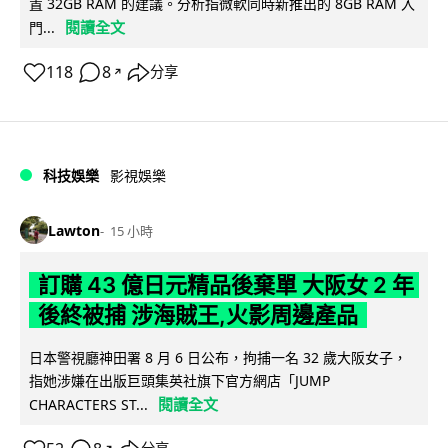
置 32GB RAM 的建議。分析指微軟同時新推出的 8GB RAM 入
閱讀全文
門...
118
8
分享
↗
科技娛樂
影視娛樂
Lawton
15 小時
訂購 43 億日元精品後棄單 大阪女 2 年
後終被捕 涉海賊王,火影周邊產品
日本警視廳神田署 8 月 6 日公布，拘捕一名 32 歲大阪女子，
指她涉嫌在出版巨頭集英社旗下官方網店「JUMP
閱讀全文
CHARACTERS ST...