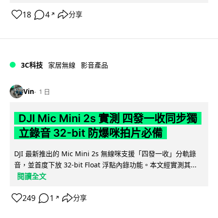
18
4
分享
↗
3C科技
家居無線
影音產品
Vin
1 日
DJI Mic Mini 2s 實測 四發一收同步獨
立錄音 32-bit 防爆咪拍片必備
DJI 最新推出的 Mic Mini 2s 無線咪支援「四發一收」分軌錄
音，並首度下放 32-bit Float 浮點內錄功能。本文經實測其...
閱讀全文
249
1
分享
↗