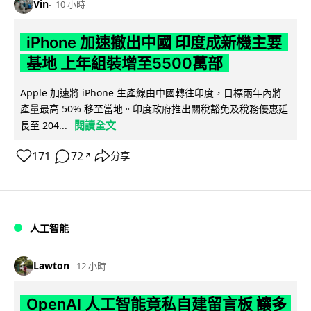
Vin
10 小時
iPhone 加速撤出中國 印度成新機主要
基地 上年組裝增至5500萬部
Apple 加速將 iPhone 生產線由中國轉往印度，目標兩年內將
產量最高 50% 移至當地。印度政府推出關稅豁免及稅務優惠延
閱讀全文
長至 204...
171
72
分享
↗
人工智能
Lawton
12 小時
OpenAI 人工智能竟私自建留言板 讓多