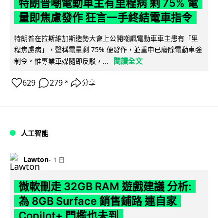
特朗普嘲電動車主有里程病 剩 75% 電
量即焦慮發作 狂言一手終結電車指令
特朗普在拉斯維加斯造勢大會上公開嘲諷電動車車主患有「里
程焦慮病」，聲稱電量剩 75% 便發作，並重申已廢除電動車強
閱讀全文
制令。惟專業車媒隨即反駁，...
629
279
分享
↗
人工智能
Lawton
1 日
微軟刪走 32GB RAM 遊戲建議 分析:
為 8GB Surface 銷售鋪路 連自家
Copilot+ 門檻也未到