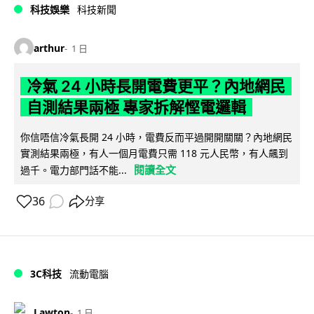
科技娛樂
科技新聞
arthur
1 日
冷氣 24 小時長開電費更平？內地網民
自測結果兩極 專家拆解慳電邏輯
你信唔信冷氣長開 24 小時，電費反而平過開開關關？內地網民
實測結果兩極，有人一個月電費只需 118 元人民幣，有人飆到
閱讀全文
過千。電力部門話不能...
36
分享
3C科技
流動電腦
Lawton
1 日