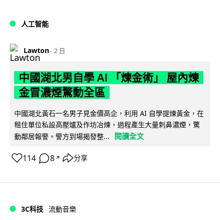
人工智能
Lawton
2 日
中國湖北男自學 AI 「煉金術」 屋內煉
金冒濃煙驚動全區
中國湖北黃石一名男子見金價高企，利用 AI 自學提煉黃金，在
租住單位私設高壓爐及作坊冶煉，過程產生大量刺鼻濃煙，驚
閱讀全文
動鄰居報警。警方到場揭發整...
114
8
分享
↗
3C科技
流動音樂