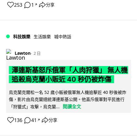
253
1
分享
↗
科技娛樂
生活娛樂
城中熱話
Lawton
2 日
澤連斯基怒斥俄軍「人肉狩獵」 無人機
追殺烏克蘭小販近 40 秒仍被炸傷
烏克蘭克爾松一名 52 歲小販被俄軍無人機追擊近 40 秒後被炸
傷，影片由烏克蘭總統澤連斯基公開。他直斥俄軍對平民進行
閱讀全文
「狩獵式」攻擊，烏克蘭...
136
41
分享
↗