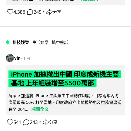
4,386
245
分享
↗
科技娛樂
生活娛樂
城中熱話
Vin
1 日
iPhone 加速撤出中國 印度成新機主要
基地 上年組裝增至5500萬部
Apple 加速將 iPhone 生產線由中國轉往印度，目標兩年內將
產量最高 50% 移至當地。印度政府推出關稅豁免及稅務優惠延
閱讀全文
長至 204...
541
243
分享
↗