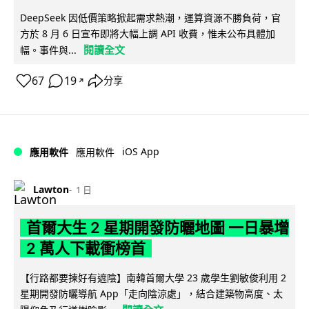
DeepSeek 因低價策略掀起需求熱潮，運算資源不勝負荷，官
方於 8 月 6 日宣布即將大幅上調 API 收費，惟未公布具體加
閱讀全文
幅。事件與...
67
19
分享
↗
iOS App
應用軟件
應用軟件
Lawton
1 日
首爾大生 2 星期開發防曬地圖 一日暴增
2 萬人下載衝榜首
【行路都要揀好有遮陰】南韓首爾大學 23 歲學生劉敏俊利用 2
星期開發防曬導航 App「走向陰涼處」，結合建築物高度、太