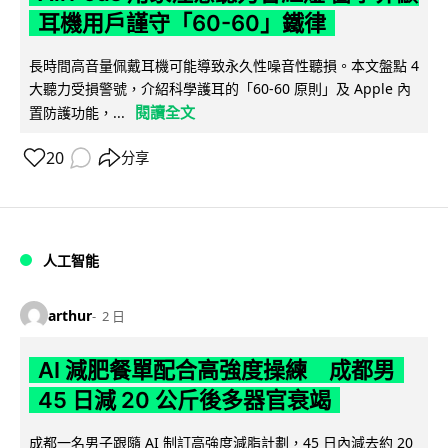
耳機用戶謹守「60-60」鐵律
長時間高音量佩戴耳機可能導致永久性噪音性聽損。本文盤點 4
大聽力受損警號，介紹科學護耳的「60-60 原則」及 Apple 內
閱讀全文
置防護功能，...
20
分享
人工智能
arthur
2 日
AI 減肥餐單配合高強度操練 成都男
45 日減 20 公斤後多器官衰竭
成都一名男子跟隨 AI 制訂高強度減脂計劃，45 日內減去約 20