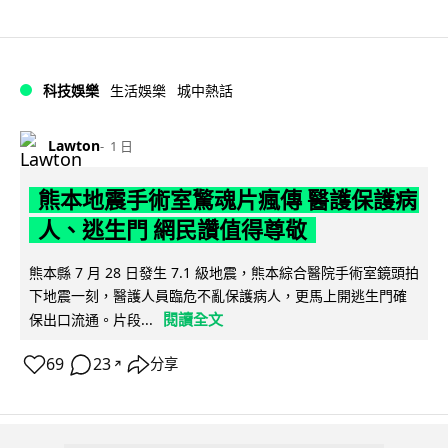
科技娛樂
生活娛樂
城中熱話
Lawton
1 日
熊本地震手術室驚魂片瘋傳 醫護保護病
人、逃生門 網民讚值得尊敬
熊本縣 7 月 28 日發生 7.1 級地震，熊本綜合醫院手術室鏡頭拍
下地震一刻，醫護人員臨危不亂保護病人，更馬上開逃生門確
閱讀全文
保出口流通。片段...
69
23
分享
↗