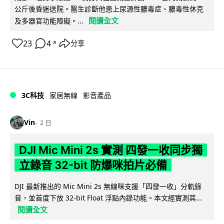
公斤後昏迷送院。醫生診斷他患上尿源性膿毒症、膿毒性休克
閱讀全文
及多器官功能障礙。...
23
4
分享
↗
3C科技
家居無線
影音產品
Vin
2 日
DJI Mic Mini 2s 實測 四發一收同步獨
立錄音 32-bit 防爆咪拍片必備
DJI 最新推出的 Mic Mini 2s 無線咪支援「四發一收」分軌錄
音，並首度下放 32-bit Float 浮點內錄功能。本文經實測其...
閱讀全文