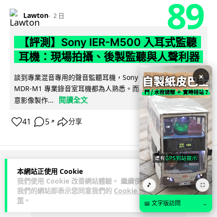
89
Lawton
2 日
【評測】Sony IER-M500 入耳式監聽
耳機：現場拍攝、後製監聽與人聲利器
×
談到專業混音專用的聲音監聽耳機，Sony 經典 MDR-7506 到
MDR-M1 專業錄音室耳機都為人熟悉。而現在舞台製作者與創
閱讀全文
意影像製作...
41
5
分享
↗
ADVERTISEMENT
本網站正使用 Cookie
我們使用 Cookie 改善網站體驗。 繼續使用
🎵
⛶
我們的網站即表示您同意我們的
Cookie 政
策
。
📖 文字版訪問
→