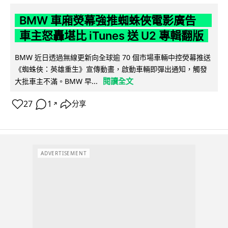
BMW 車廂熒幕強推蜘蛛俠電影廣告
車主怒轟堪比 iTunes 送 U2 專輯翻版
BMW 近日透過無線更新向全球逾 70 個市場車輛中控熒幕推送
《蜘蛛俠：英雄重生》宣傳動畫，啟動車輛即彈出通知，觸發
閱讀全文
大批車主不滿。BMW 早...
27
1
分享
↗
ADVERTISEMENT