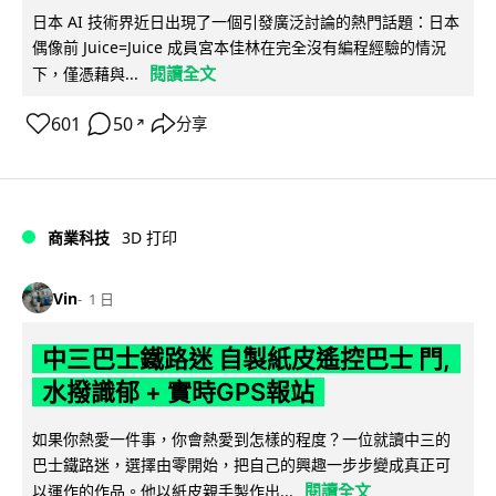
日本 AI 技術界近日出現了一個引發廣泛討論的熱門話題：日本
偶像前 Juice=Juice 成員宮本佳林在完全沒有編程經驗的情況
閱讀全文
下，僅憑藉與...
601
50
分享
↗
商業科技
3D 打印
Vin
1 日
中三巴士鐵路迷 自製紙皮遙控巴士 門,
水撥識郁 + 實時GPS報站
如果你熱愛一件事，你會熱愛到怎樣的程度？一位就讀中三的
巴士鐵路迷，選擇由零開始，把自己的興趣一步步變成真正可
閱讀全文
以運作的作品。他以紙皮親手製作出...