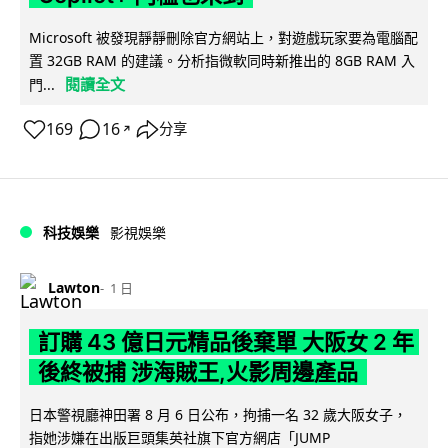
Microsoft 被發現靜靜刪除官方網站上，對遊戲玩家要為電腦配
置 32GB RAM 的建議。分析指微軟同時新推出的 8GB RAM 入
閱讀全文
門...
169
16
分享
↗
科技娛樂
影視娛樂
Lawton
1 日
訂購 43 億日元精品後棄單 大阪女 2 年
後終被捕 涉海賊王,火影周邊產品
日本警視廳神田署 8 月 6 日公布，拘捕一名 32 歲大阪女子，
指她涉嫌在出版巨頭集英社旗下官方網店「JUMP