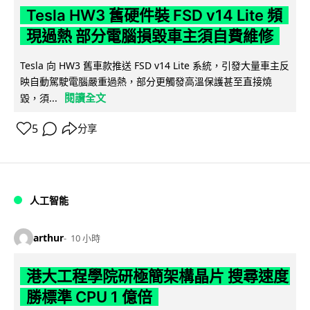
Tesla HW3 舊硬件裝 FSD v14 Lite 頻
現過熱 部分電腦損毀車主須自費維修
Tesla 向 HW3 舊車款推送 FSD v14 Lite 系統，引發大量車主反
映自動駕駛電腦嚴重過熱，部分更觸發高溫保護甚至直接燒
閱讀全文
毀，須...
5
分享
人工智能
arthur
10 小時
港大工程學院研極簡架構晶片 搜尋速度
勝標準 CPU 1 億倍