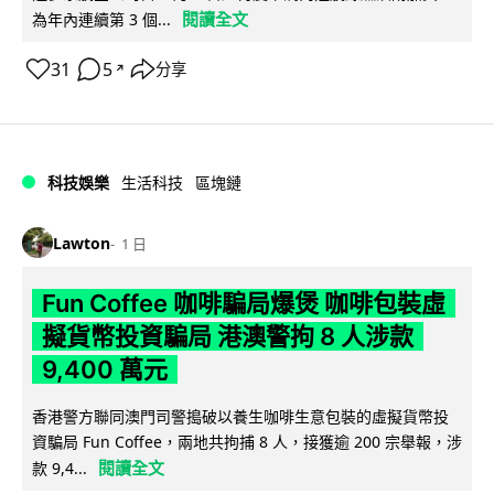
閱讀全文
為年內連續第 3 個...
31
5
分享
↗
科技娛樂
生活科技
區塊鏈
Lawton
1 日
Fun Coffee 咖啡騙局爆煲 咖啡包裝虛
擬貨幣投資騙局 港澳警拘 8 人涉款
9,400 萬元
香港警方聯同澳門司警搗破以養生咖啡生意包裝的虛擬貨幣投
資騙局 Fun Coffee，兩地共拘捕 8 人，接獲逾 200 宗舉報，涉
閱讀全文
款 9,4...