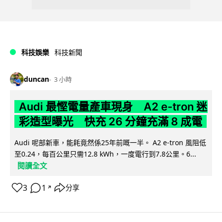
科技娛樂
科技新聞
duncan
3 小時
Audi 最慳電量產車現身 A2 e-tron 迷
彩造型曝光 快充 26 分鐘充滿 8 成電
Audi 呢部新車，能耗竟然係25年前嘅一半。 A2 e-tron 風阻低
至0.24，每百公里只需12.8 kWh，一度電行到7.8公里。6...
閱讀全文
3
1
分享
↗