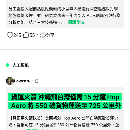
勞工處投入配備熱感應鏡頭的小型無人機進行高空巡邏以打擊
地盤違例吸煙，並正研究於未來一年內引入 AI 人臉識別與行為
閱讀全文
分析功能，結合三大技術進一...
245
55
分享
↗
人工智能
Lawton
1 日
貨運火箭 沖繩飛台灣僅需 15 分鐘 Hop
Aero 將 550 磅貨物運送至 725 公里外
【真正用火箭送貨】美國初創 Hop Aero 公開自動駕駛貨運火
箭，聲稱可在 15 分鐘內將 250 公斤物資投送 750 公里外，並