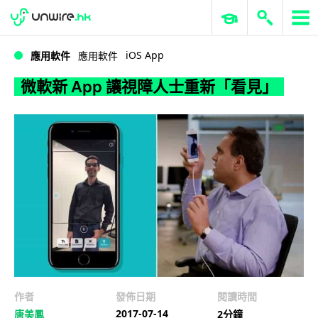
WWDC 2026
GenAI 與雲端科技專區
ERP 與商業 AI
微軟新 App 讓視障人士重新「看見」
iOS App
應用軟件
應用軟件
微軟新 App 讓視障人士重新「看見」
作者
發佈日期
閱讀時間
2017-07-14
唐美鳳
2分鐘