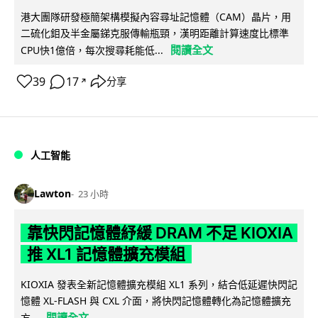
港大團隊研發極簡架構模擬內容尋址記憶體（CAM）晶片，用
二硫化鉬及半金屬銻克服傳輸瓶頸，漢明距離計算速度比標準
閱讀全文
CPU快1億倍，每次搜尋耗能低...
39
17
分享
↗
人工智能
Lawton
23 小時
靠快閃記憶體紓緩 DRAM 不足 KIOXIA
推 XL1 記憶體擴充模組
KIOXIA 發表全新記憶體擴充模組 XL1 系列，結合低延遲快閃記
憶體 XL-FLASH 與 CXL 介面，將快閃記憶體轉化為記憶體擴充
閱讀全文
方...