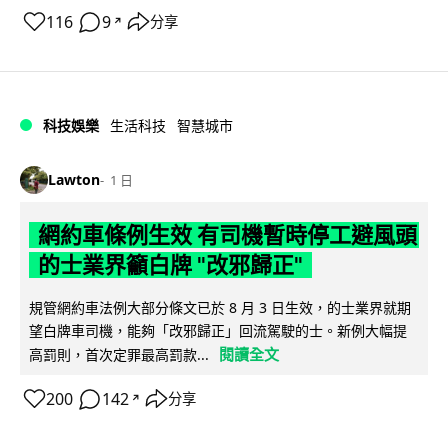
116
9
分享
↗
科技娛樂
生活科技
智慧城市
Lawton
1 日
網約車條例生效 有司機暫時停工避風頭
的士業界籲白牌 "改邪歸正"
規管網約車法例大部分條文已於 8 月 3 日生效，的士業界就期
望白牌車司機，能夠「改邪歸正」回流駕駛的士。新例大幅提
閱讀全文
高罰則，首次定罪最高罰款...
200
142
分享
↗