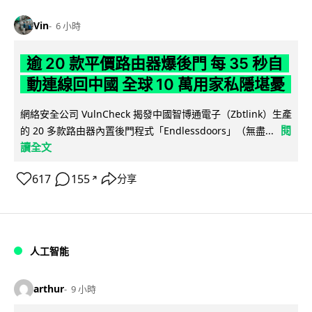
Vin
6 小時
逾 20 款平價路由器爆後門 每 35 秒自
動連線回中國 全球 10 萬用家私隱堪憂
網絡安全公司 VulnCheck 揭發中國智博通電子（Zbtlink）生產
閱
的 20 多款路由器內置後門程式「Endlessdoors」（無盡...
讀全文
617
155
分享
↗
人工智能
arthur
9 小時