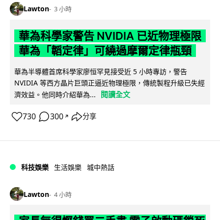
Lawton
3 小時
華為科學家警告 NVIDIA 已近物理極限
華為「韜定律」可繞過摩爾定律瓶頸
華為半導體首席科學家廖恒罕見接受近 5 小時專訪，警告
NVIDIA 等西方晶片巨頭正逼近物理極限，傳統製程升級已失經
閱讀全文
濟效益。他同時介紹華為...
730
300
分享
↗
科技娛樂
生活娛樂
城中熱話
Lawton
4 小時