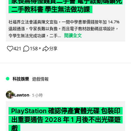
家長無得慳錢買二手書 電子啟動碼鎖死
二手教科書 學生無法做功課
社福界立法會議員陳文宜指，一間中學書單價錢按年加 14.7%
遠超通漲，令家長難以負擔。而且電子教材啟動碼這項設計，
閱讀全文
令學生無法完成功課，二手...
421
158
分享
↗
科技娛樂
遊戲情報
Lawton
5 小時
PlayStation 確認停產實體光碟 包裝印
出重要通告 2028 年 1 月後不出光碟遊
戲