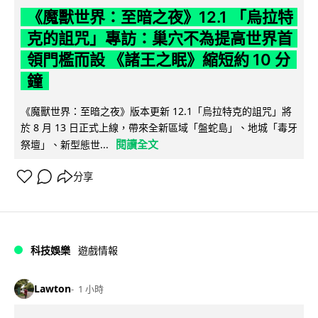
《魔獸世界：至暗之夜》12.1 「烏拉特
克的詛咒」專訪：巢穴不為提高世界首
領門檻而設 《諸王之眠》縮短約 10 分
鐘
《魔獸世界：至暗之夜》版本更新 12.1「烏拉特克的詛咒」將
於 8 月 13 日正式上線，帶來全新區域「盤蛇島」、地城「毒牙
閱讀全文
祭壇」、新型態世...
分享
科技娛樂
遊戲情報
Lawton
1 小時