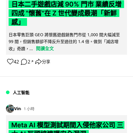
日本二手遊戲店減 90% 門市 業績反增
四成 "懷舊"在 Z 世代變成最潮「新鮮
感」
日本零售巨頭 GEO 將懷舊遊戲銷售門市從 1,000 間大幅減至
99 間，但銷售額卻不降反升至過往的 1.4 倍。做到「減店增
閱讀全文
收」奇蹟，...
42
2
分享
↗
人工智能
Vin
1 小時
Meta AI 模型測試期間入侵他家公司 三