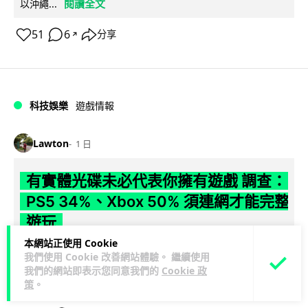
閱讀全文
以沖繩...
51
6
分享
↗
科技娛樂
遊戲情報
Lawton
1 日
有實體光碟未必代表你擁有遊戲 調查：
PS5 34%、Xbox 50% 須連網才能完整
遊玩
本網站正使用 Cookie
【就算有光碟，也未必代表擁有遊戲】有調查發現，34% PS5
我們使用 Cookie 改善網站體驗。 繼續使用
實體遊戲及 50% Xbox Series X 實體遊戲在完全斷網下無法完
我們的網站即表示您同意我們的
Cookie 政
閱讀全文
整遊...
策
。