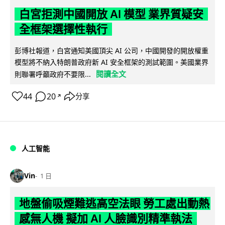
白宮拒測中國開放 AI 模型 業界質疑安
全框架選擇性執行
彭博社報道，白宮通知美國頂尖 AI 公司，中國開發的開放權重
模型將不納入特朗普政府新 AI 安全框架的測試範圍。美國業界
閱讀全文
則聯署呼籲政府不要限...
44
20
分享
↗
人工智能
Vin
1 日
地盤偷吸煙難逃高空法眼 勞工處出動熱
感無人機 擬加 AI 人臉識別精準執法