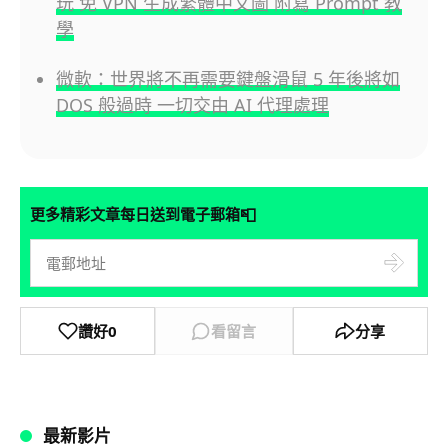
玩 免 VPN 生成繁體中文圖 附寫 Prompt 教
學
微軟：世界將不再需要鍵盤滑鼠 5 年後將如
DOS 般過時 一切交由 AI 代理處理
📮
更多精彩文章每日送到電子郵箱
讚好
0
看留言
分享
最新影片