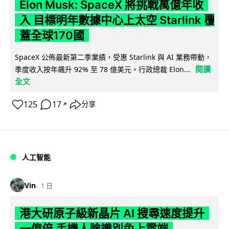
Elon Musk: SpaceX 將挑戰萬億年收
入 目標明年數據中心上太空 Starlink 覆
蓋全球170國
SpaceX 公佈最新第二季業績，受惠 Starlink 與 AI 業務帶動，
閱讀
季度收入按年飆升 92% 至 78 億美元。行政總裁 Elon...
全文
125
17
分享
↗
人工智能
Vin
1 日
港大研原子級新晶片 AI 搜尋速度提升
一億倍 手機人臉識別免上雲端