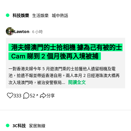
科技娛樂
生活娛樂
城中熱話
Lawton
6 小時
港夫婦澳門的士拾相機 據為己有被的士
Cam 睇到 2 個月後再入境被捕
一對香港夫婦今年 5 月遊澳門乘的士拾獲他人遺留相機及電
池，拾遺不報並帶返香港自用。兩人本月 2 日經港珠澳大橋再
閱讀全文
次入境澳門時，被治安警察局...
333
52
分享
↗
3C科技
家居無線