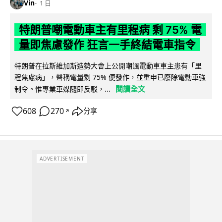
Vin
1 日
特朗普嘲電動車主有里程病 剩 75% 電
量即焦慮發作 狂言一手終結電車指令
特朗普在拉斯維加斯造勢大會上公開嘲諷電動車車主患有「里
程焦慮病」，聲稱電量剩 75% 便發作，並重申已廢除電動車強
閱讀全文
制令。惟專業車媒隨即反駁，...
608
270
分享
↗
ADVERTISEMENT