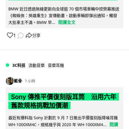
BMW 近日透過無線更新向全球逾 70 個市場車輛中控熒幕推送
《蜘蛛俠：英雄重生》宣傳動畫，啟動車輛即彈出通知，觸發
閱讀全文
大批車主不滿。BMW 早...
1
分享
3C科技
流動音樂
音樂耳機
藍骨
7 小時
Sony 傳推平價復刻版耳筒 沿用六年
舊款規格挑戰加價潮
最近有爆料指 Sony 計劃於 9 月 7 日推出平價復刻版降噪耳機
閱讀
WH-1000XM4C，規格幾乎與 2020 年 WH-1000XM4...