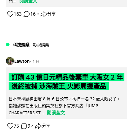
閱讀全文
門...
163
16
分享
↗
科技娛樂
影視娛樂
Lawton
1 日
訂購 43 億日元精品後棄單 大阪女 2 年
後終被捕 涉海賊王,火影周邊產品
日本警視廳神田署 8 月 6 日公布，拘捕一名 32 歲大阪女子，
指她涉嫌在出版巨頭集英社旗下官方網店「JUMP
閱讀全文
CHARACTERS ST...
75
9
分享
↗