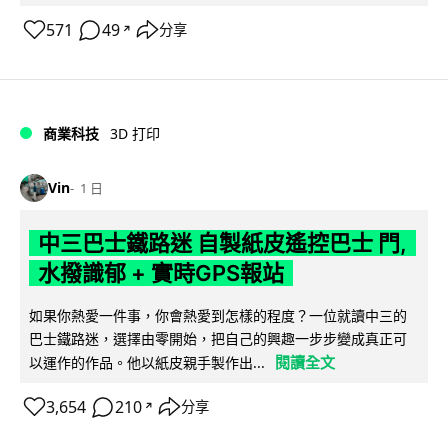
571
49
分享
↗
商業科技
3D 打印
Vin
1 日
中三巴士鐵路迷 自製紙皮遙控巴士 門,
水撥識郁 + 實時GPS報站
如果你熱愛一件事，你會熱愛到怎樣的程度？一位就讀中三的
巴士鐵路迷，選擇由零開始，把自己的興趣一步步變成真正可
閱讀全文
以運作的作品。他以紙皮親手製作出...
3,654
210
分享
↗