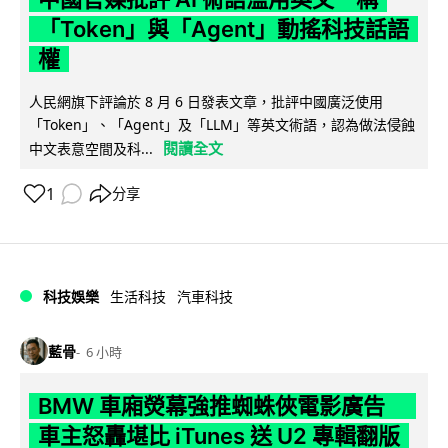
「Token」與「Agent」動搖科技話語
權
人民網旗下評論於 8 月 6 日發表文章，批評中國廣泛使用
「Token」、「Agent」及「LLM」等英文術語，認為做法侵蝕
閱讀全文
中文表意空間及科...
1
分享
科技娛樂
生活科技
汽車科技
藍骨
6 小時
BMW 車廂熒幕強推蜘蛛俠電影廣告
車主怒轟堪比 iTunes 送 U2 專輯翻版