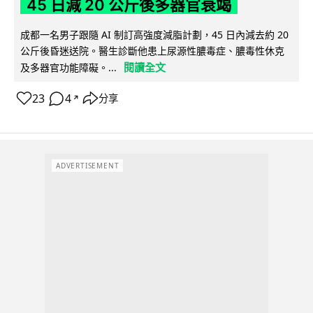
45 日減 20 公斤後多器官衰竭
成都一名男子跟隨 AI 制訂高強度減脂計劃，45 日內減去約 20
公斤後昏迷送院。醫生診斷他患上尿源性膿毒症、膿毒性休克
閱讀全文
及多器官功能障礙。...
23
4
分享
↗
ADVERTISEMENT