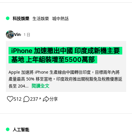
科技娛樂
生活娛樂
城中熱話
Vin
1 日
iPhone 加速撤出中國 印度成新機主要
基地 上年組裝增至5500萬部
Apple 加速將 iPhone 生產線由中國轉往印度，目標兩年內將
產量最高 50% 移至當地。印度政府推出關稅豁免及稅務優惠延
閱讀全文
長至 204...
512
237
分享
↗
人工智能