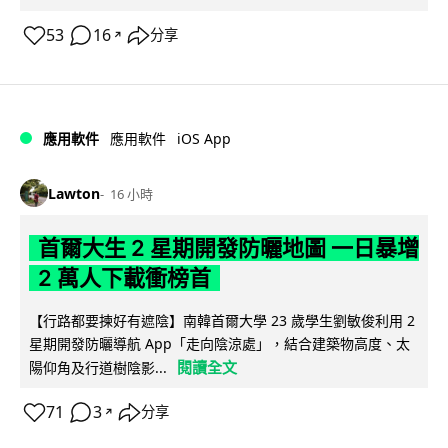
53
16
分享
↗
iOS App
應用軟件
應用軟件
Lawton
16 小時
首爾大生 2 星期開發防曬地圖 一日暴增
2 萬人下載衝榜首
【行路都要揀好有遮陰】南韓首爾大學 23 歲學生劉敏俊利用 2
星期開發防曬導航 App「走向陰涼處」，結合建築物高度、太
閱讀全文
陽仰角及行道樹陰影...
71
3
分享
↗