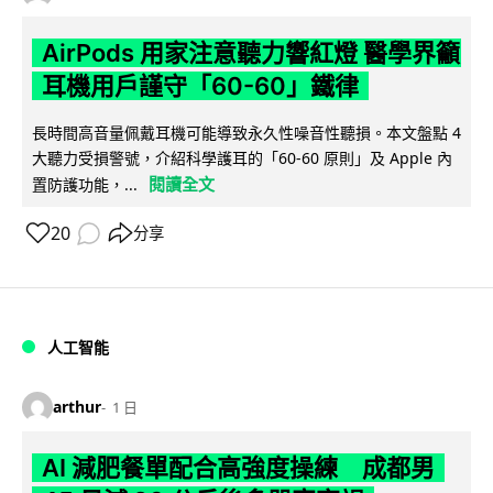
AirPods 用家注意聽力響紅燈 醫學界籲
耳機用戶謹守「60-60」鐵律
長時間高音量佩戴耳機可能導致永久性噪音性聽損。本文盤點 4
大聽力受損警號，介紹科學護耳的「60-60 原則」及 Apple 內
閱讀全文
置防護功能，...
20
分享
人工智能
arthur
1 日
AI 減肥餐單配合高強度操練 成都男