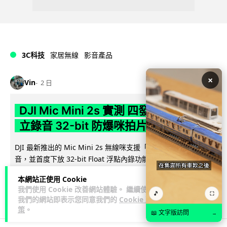
3C科技
家居無線
影音產品
×
Vin
2 日
DJI Mic Mini 2s 實測 四發一收同步獨
立錄音 32-bit 防爆咪拍片必備
DJI 最新推出的 Mic Mini 2s 無線咪支援「四發一收」分軌錄
音，並首度下放 32-bit Float 浮點內錄功能。本文經實測其...
閱讀全文
本網站正使用 Cookie
我們使用 Cookie 改善網站體驗。 繼續使用
251
1
分享
🎵
↗
⛶
我們的網站即表示您同意我們的
Cookie 政
策
。
📖 文字版訪問
→