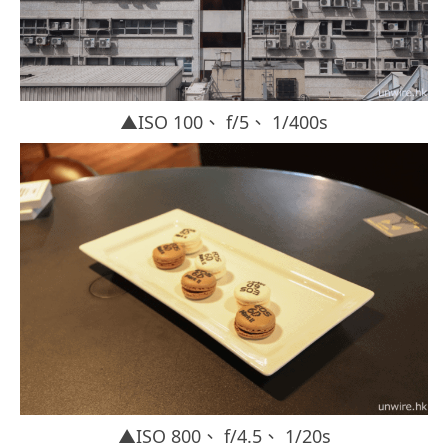
▲ISO 100、 f/5、 1/400s
▲ISO 800、 f/4.5、 1/20s