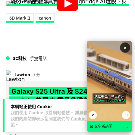
6D Mark II
canon
×
3C科技
手提電話
Lawton
1 分
Galaxy S25 Ultra 及 S24 Ultra
update 後暴走 電量急跌兼發熱疑與
本網站正使用 Cookie
WhatsApp 備份卡死有關
我們使用 Cookie 改善網站體驗。 繼續使用
🎵
⛶
我們的網站即表示您同意我們的
Cookie 政
Samsung 7 月安全更新後，大批 Galaxy S25 Ultra 及 S24
策
。
📖 文字版訪問
→
閱讀
Ultra 用戶反映裝置電量急跌、發熱甚至充電變慢。有...