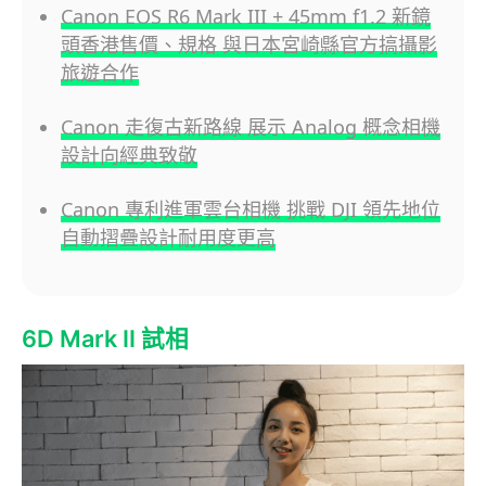
Canon EOS R6 Mark III + 45mm f1.2 新鏡
頭香港售價、規格 與日本宮崎縣官方搞攝影
旅遊合作
Canon 走復古新路線 展示 Analog 概念相機
設計向經典致敬
Canon 專利進軍雲台相機 挑戰 DJI 領先地位
自動摺疊設計耐用度更高
6D Mark II 試相