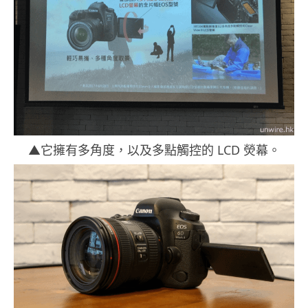
▲它擁有多角度，以及多點觸控的 LCD 熒幕。