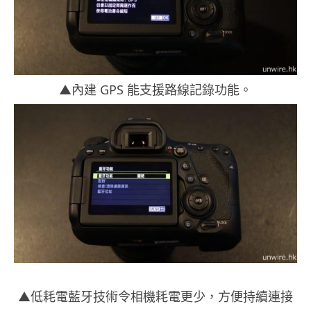
▲內建 GPS 能支援路線記錄功能。
▲低耗電藍牙技術令相機耗電更少，方便持續連接