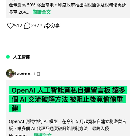
產量最高 50% 移至當地。印度政府推出關稅豁免及稅務優惠延
閱讀全文
長至 204...
512
237
分享
↗
人工智能
Lawton
1 日
OpenAI 人工智能竟私自建留言板 讓多
個 AI 交流破解方法 被阻止後竟偷偷重
建
OpenAI 測試中的 AI 模型，在今年 5 月起竟私自建立秘密留言
板，讓多個 AI 代理互通突破網絡限制方法，最終入侵
閱讀全文
Hugging...