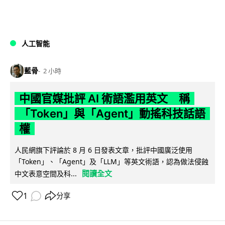
人工智能
藍骨
2 小時
中國官媒批評 AI 術語濫用英文 稱
「Token」與「Agent」動搖科技話語
權
人民網旗下評論於 8 月 6 日發表文章，批評中國廣泛使用
「Token」、「Agent」及「LLM」等英文術語，認為做法侵蝕
閱讀全文
中文表意空間及科...
1
分享