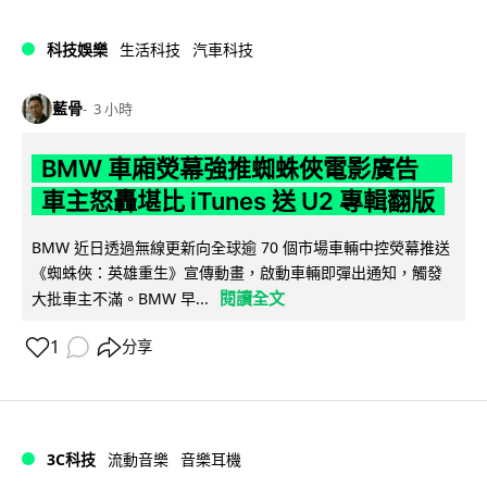
科技娛樂
生活科技
汽車科技
藍骨
3 小時
BMW 車廂熒幕強推蜘蛛俠電影廣告
車主怒轟堪比 iTunes 送 U2 專輯翻版
BMW 近日透過無線更新向全球逾 70 個市場車輛中控熒幕推送
《蜘蛛俠：英雄重生》宣傳動畫，啟動車輛即彈出通知，觸發
閱讀全文
大批車主不滿。BMW 早...
1
分享
3C科技
流動音樂
音樂耳機