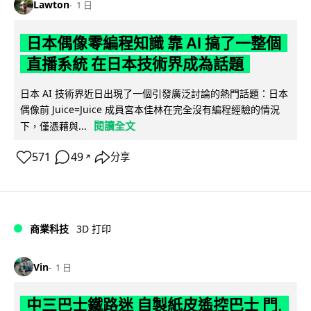
Lawton
1 日
日本偶像零編程知識 靠 AI 搞了一整個
直播系統 在日本技術界成為話題
日本 AI 技術界近日出現了一個引發廣泛討論的熱門話題：日本
偶像前 Juice=Juice 成員宮本佳林在完全沒有編程經驗的情況
閱讀全文
下，僅憑藉與...
571
49
分享
↗
商業科技
3D 打印
Vin
1 日
中三巴士鐵路迷 自製紙皮遙控巴士 門,