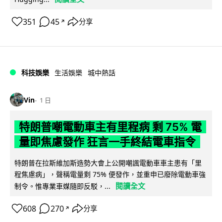
351
45
分享
↗
科技娛樂
生活娛樂
城中熱話
Vin
1 日
特朗普嘲電動車主有里程病 剩 75% 電
量即焦慮發作 狂言一手終結電車指令
特朗普在拉斯維加斯造勢大會上公開嘲諷電動車車主患有「里
程焦慮病」，聲稱電量剩 75% 便發作，並重申已廢除電動車強
閱讀全文
制令。惟專業車媒隨即反駁，...
608
270
分享
↗