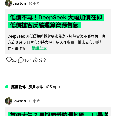
Lawton
10 小時
低價不再！DeepSeek 大幅加價在即
低價搶客反釀運算資源告急
DeepSeek 因低價策略掀起需求熱潮，運算資源不勝負荷，官
方於 8 月 6 日宣布即將大幅上調 API 收費，惟未公布具體加
閱讀全文
幅。事件與...
53
16
分享
↗
iOS App
應用軟件
應用軟件
Lawton
13 小時
首爾大生 2 星期開發防曬地圖 一日暴增