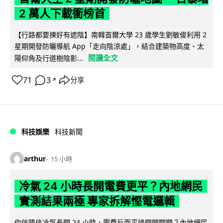
2 萬人下載衝榜首
【行路都要揀好有遮陰】南韓首爾大學 23 歲學生劉敏俊利用 2
星期開發防曬導航 App「走向陰涼處」，結合建築物高度、太
閱讀全文
陽仰角及行道樹陰影...
71
3
分享
↗
科技娛樂
科技新聞
arthur
15 小時
冷氣 24 小時長開電費更平？內地網民
實測結果兩極 專家拆解慳電邏輯
你信唔信冷氣長開 24 小時，電費反而平過開開關關？內地網民