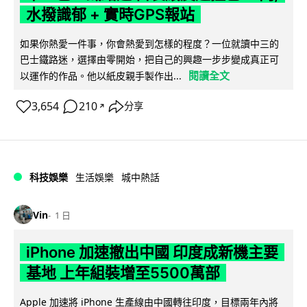
水撥識郁 + 實時GPS報站
如果你熱愛一件事，你會熱愛到怎樣的程度？一位就讀中三的
巴士鐵路迷，選擇由零開始，把自己的興趣一步步變成真正可
閱讀全文
以運作的作品。他以紙皮親手製作出...
3,654
210
分享
↗
科技娛樂
生活娛樂
城中熱話
Vin
1 日
iPhone 加速撤出中國 印度成新機主要
基地 上年組裝增至5500萬部
Apple 加速將 iPhone 生產線由中國轉往印度，目標兩年內將