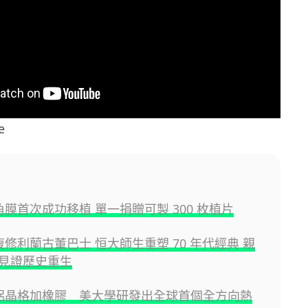
e
角膜首次成功移植 單一捐贈可製 300 枚植片
復修利蘭古董巴士 恒大師生重塑 70 年代經典 親
見證歷史重生
印鋁晶格加橡膠 美大學研發出全球首個全方向熱