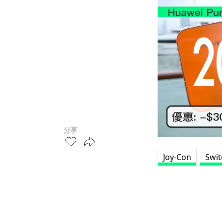
分享
Joy-Con
Swit