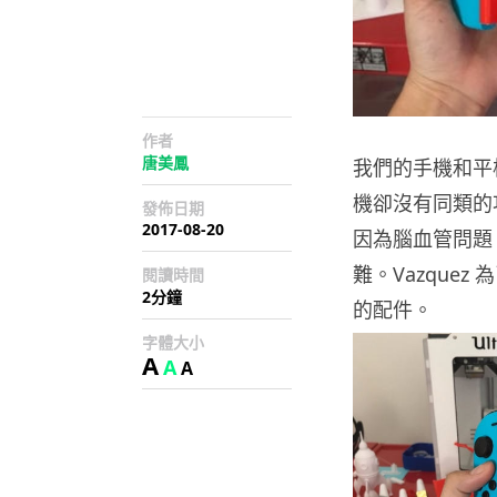
作者
唐美鳳
我們的手機和平
機卻沒有同類的功能。
發佈日期
2017-08-20
因為腦血管問題
難。Vazquez
閱讀時間
2分鐘
的配件。
字體大小
A
A
A