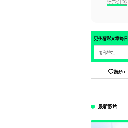
隱形斗篷
更多精彩文章每日
讚好
0
最新影片