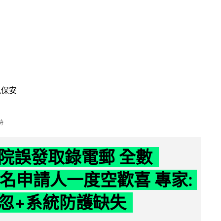
訊保安
時
院誤發取錄電郵 全數
39 名申請人一度空歡喜 專家:
忽+系統防護缺失