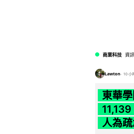
商業科技
資
Lawton
10 小
東華學
11,1
人為疏