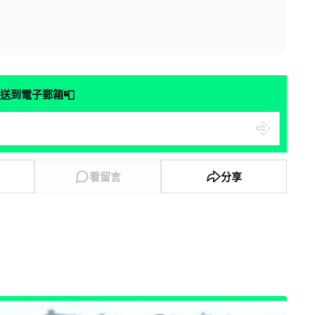
📮
送到電子郵箱
看留言
分享