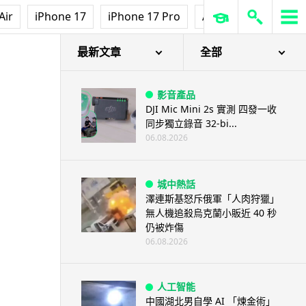
Air
iPhone 17
iPhone 17 Pro
AirPods Pro 3
Ap
最新文章
全部
影音產品
DJI Mic Mini 2s 實測 四發一收
同步獨立錄音 32-bi...
06.08.2026
城中熱話
澤連斯基怒斥俄軍「人肉狩獵」
無人機追殺烏克蘭小販近 40 秒
仍被炸傷
06.08.2026
人工智能
中國湖北男自學 AI 「煉金術」