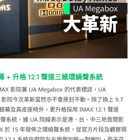
幕
+
升格
12.1
聲道三維環繞聲系統
MAX
影院兼
UA Megabox
的代表標誌，
UA
X
影院今次革新當然亦不會原封不動。除了換上 9.7
的全新銀幕及真皮座椅外，更升格採用
IMAX 12.1
聲道
繞聲系統，據
UA
院線表示是港、台、中三地首間影
AX
於
15
年發佈之環繞聲系統。從官方片段及觀察現
的
12.1
系統在戲院左右兩側加裝一對喇叭，而天花