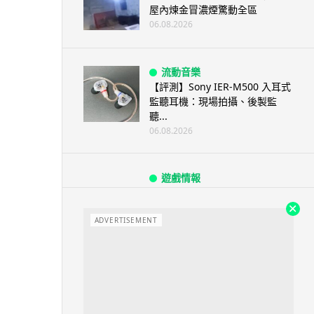
屋內煉金冒濃煙驚動全區
06.08.2026
流動音樂
【評測】Sony IER-M500 入耳式
監聽耳機：現場拍攝、後製監
聽...
06.08.2026
遊戲情報
《魔獸世界：至暗之夜》12.1
「烏拉特克的詛咒」專訪：巢穴
不為提高世...
ADVERTISEMENT
06.08.2026
遊戲情報
日本二手遊戲店減 90% 門市 業
績反增四成 “懷...