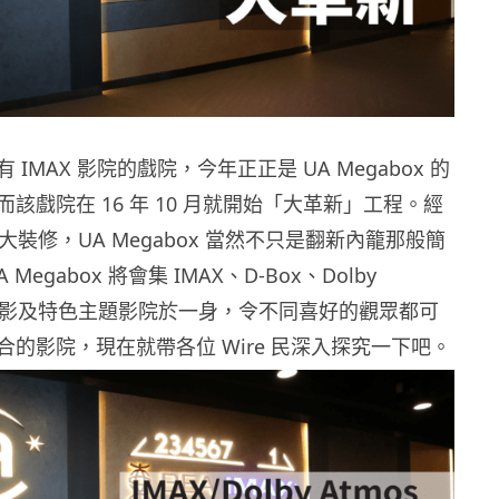
有
IMAX
影院的戲院，今年正正是
UA Megabox
的
而該戲院在
16
年
10
月就開始「大革新」工程。經
大裝修，
UA Megabox
當然不只是翻新內籠那般簡
A Megabox
將會集
IMAX
、
D-Box
、
Dolby
影及特色主題影院於一身，令不同喜好的觀眾都可
合的影院，現在就帶各位
Wire
民深入探究一下吧。