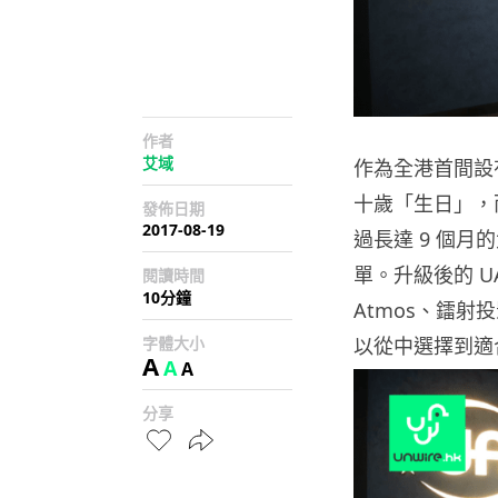
作者
艾域
作為全港首間設
十歲「生日」，
發佈日期
2017-08-19
過長達
9
個月的
單。升級後的
U
閱讀時間
10分鐘
Atmos
、鐳射投
字體大小
以從中選擇到適
A
A
A
分享