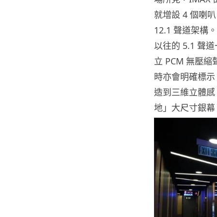
就增設
4
個喇叭
12.1
聲道架構。
以往的
5.1
聲道
立
PCM
無壓縮
時亦會明確標示
造到三維立體感
地」大尺寸銀幕