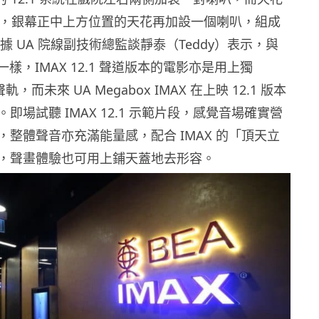
，銀幕正中上方位置的天花再加設一個喇叭，組成
據
UA
院線副技術總監談靜泰（
Teddy
）表示，與
一樣，
IMAX 12.1
聲道版本的電影亦是用上獨
聲軌，而未來
UA Megabox IMAX
在上映
12.1
版本
。即場試聽
IMAX 12.1
示範片段，感覺音場確實營
，整體聲音亦充滿能量感，配合
IMAX
的「頂天立
，聲畫體驗也可用上鋪天蓋地去形容。