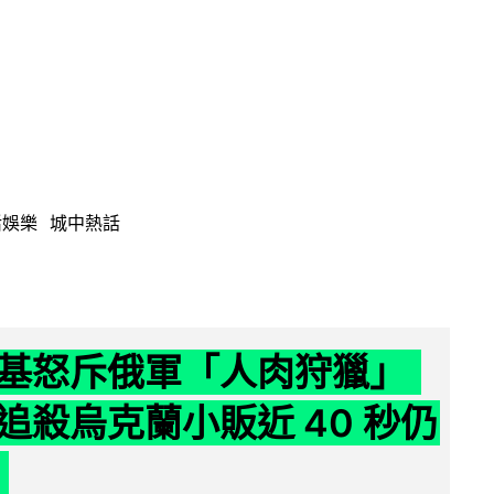
活娛樂
城中熱話
基怒斥俄軍「人肉狩獵」
追殺烏克蘭小販近 40 秒仍