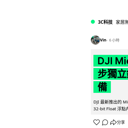
3C科技
家居
Vin
6 小時
DJI M
步獨立錄
備
DJI 最新推出的 
32-bit Float
分享