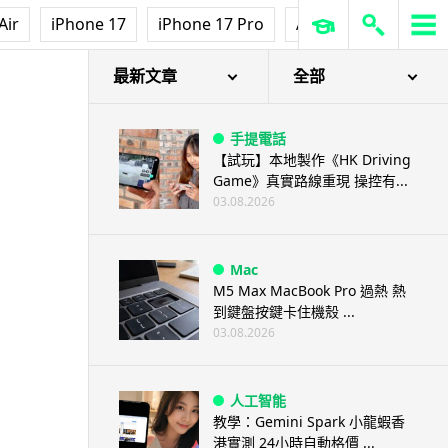
Air
iPhone 17
iPhone 17 Pro
AirPods Pro 3
Ap
最新文章
全部
手提電話
【試玩】本地製作《HK Driving
Game》真實路線重現 操控有...
03.08.2026
Mac
M5 Max MacBook Pro 過熱 熱
到鍵盤按鍵卡住機殼 ...
03.08.2026
人工智能
教學：Gemini Spark 小龍蝦香
港實測 24小時自動格價 ...