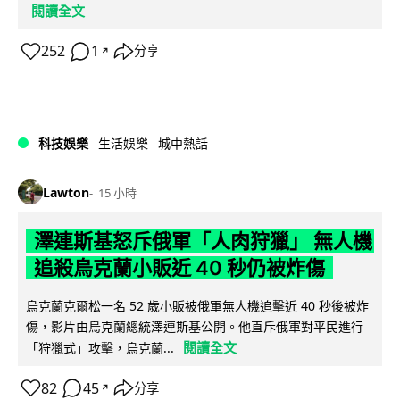
閱讀全文
252
1
分享
↗
科技娛樂
生活娛樂
城中熱話
Lawton
15 小時
澤連斯基怒斥俄軍「人肉狩獵」 無人機
追殺烏克蘭小販近 40 秒仍被炸傷
烏克蘭克爾松一名 52 歲小販被俄軍無人機追擊近 40 秒後被炸
傷，影片由烏克蘭總統澤連斯基公開。他直斥俄軍對平民進行
閱讀全文
「狩獵式」攻擊，烏克蘭...
82
45
分享
↗