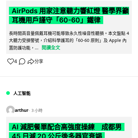
AirPods 用家注意聽力響紅燈 醫學界籲
耳機用戶謹守「60-60」鐵律
長時間高音量佩戴耳機可能導致永久性噪音性聽損。本文盤點 4
大聽力受損警號，介紹科學護耳的「60-60 原則」及 Apple 內
閱讀全文
置防護功能，...
4
分享
人工智能
arthur
3 小時
AI 減肥餐單配合高強度操練 成都男
45 日減 20 公斤後多器官衰竭