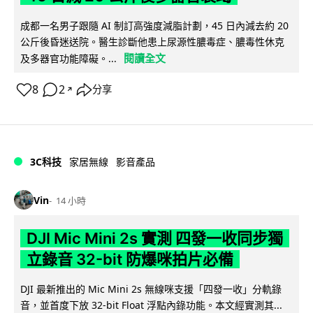
成都一名男子跟隨 AI 制訂高強度減脂計劃，45 日內減去約 20
公斤後昏迷送院。醫生診斷他患上尿源性膿毒症、膿毒性休克
閱讀全文
及多器官功能障礙。...
8
2
分享
↗
3C科技
家居無線
影音產品
Vin
14 小時
DJI Mic Mini 2s 實測 四發一收同步獨
立錄音 32-bit 防爆咪拍片必備
DJI 最新推出的 Mic Mini 2s 無線咪支援「四發一收」分軌錄
音，並首度下放 32-bit Float 浮點內錄功能。本文經實測其...