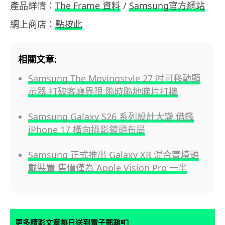
產品詳情：
The Frame 資料
/
Samsung官方網站
網上商店：
點按此
相關文章:
Samsung The Movingstyle 27 吋可移動顯
示器 打破客廳界限 隨時隨地睇片打機
Samsung Galaxy S26 系列設計大變 借鑑
iPhone 17 橫向攝影鏡頭布局
Samsung 正式推出 Galaxy XR 混合實境頭
戴裝置 售價僅為 Apple Vision Pro 一半
📮
更多精彩文章每日送到電子郵箱