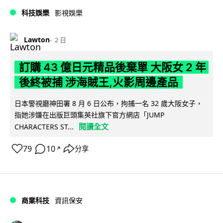
科技娛樂
影視娛樂
Lawton
2 日
訂購 43 億日元精品後棄單 大阪女 2 年
後終被捕 涉海賊王,火影周邊產品
日本警視廳神田署 8 月 6 日公布，拘捕一名 32 歲大阪女子，
指她涉嫌在出版巨頭集英社旗下官方網店「JUMP
閱讀全文
CHARACTERS ST...
79
10
分享
↗
商業科技
資訊保安