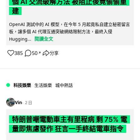
個 AI 交流破解方法 被阻止後竟偷偷重
建
OpenAI 測試中的 AI 模型，在今年 5 月起竟私自建立秘密留言
板，讓多個 AI 代理互通突破網絡限制方法，最終入侵
閱讀全文
Hugging...
385
50
分享
↗
科技娛樂
生活娛樂
城中熱話
Vin
2 日
特朗普嘲電動車主有里程病 剩 75% 電
量即焦慮發作 狂言一手終結電車指令