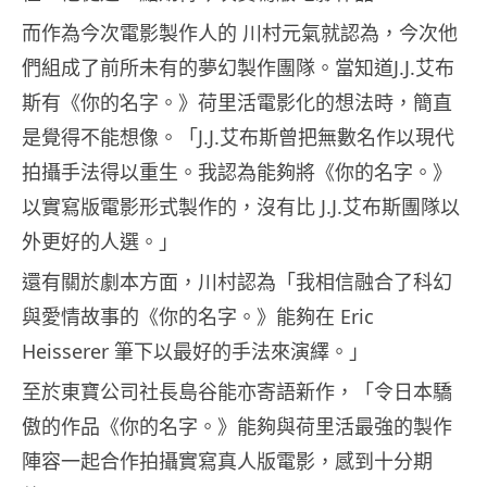
而作為今次電影製作人的 川村元氣就認為，今次他
們組成了前所未有的夢幻製作團隊。當知道J.J.艾布
斯有《你的名字。》荷里活電影化的想法時，簡直
是覺得不能想像。「J.J.艾布斯曾把無數名作以現代
拍攝手法得以重生。我認為能夠將《你的名字。》
以實寫版電影形式製作的，沒有比 J.J.艾布斯團隊以
外更好的人選。」
還有關於劇本方面，川村認為「我相信融合了科幻
與愛情故事的《你的名字。》能夠在 Eric
Heisserer 筆下以最好的手法來演繹。」
至於東寶公司社長島谷能亦寄語新作，「令日本驕
傲的作品《你的名字。》能夠與荷里活最強的製作
陣容一起合作拍攝實寫真人版電影，感到十分期