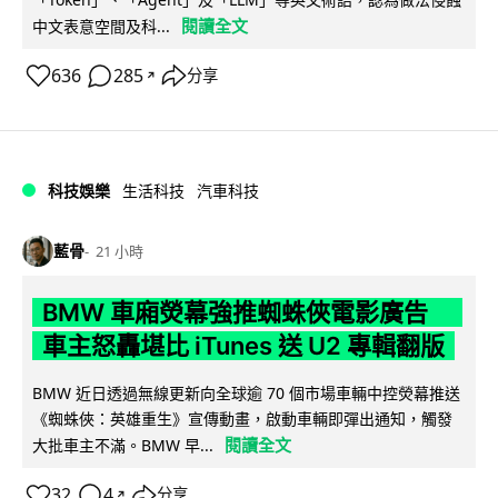
閱讀全文
中文表意空間及科...
636
285
分享
↗
科技娛樂
生活科技
汽車科技
藍骨
21 小時
BMW 車廂熒幕強推蜘蛛俠電影廣告
車主怒轟堪比 iTunes 送 U2 專輯翻版
BMW 近日透過無線更新向全球逾 70 個市場車輛中控熒幕推送
《蜘蛛俠：英雄重生》宣傳動畫，啟動車輛即彈出通知，觸發
閱讀全文
大批車主不滿。BMW 早...
32
4
分享
↗