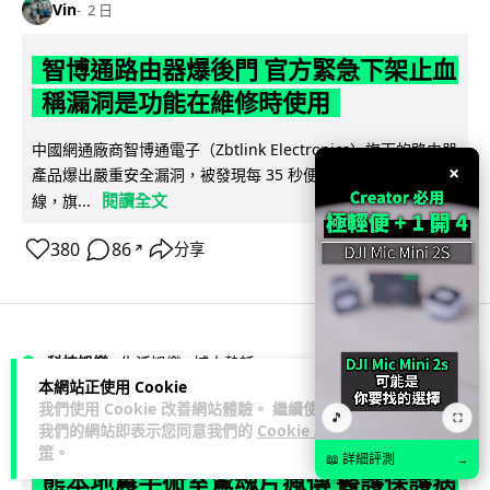
Vin
2 日
智博通路由器爆後門 官方緊急下架止血
稱漏洞是功能在維修時使用
中國網通廠商智博通電子（Zbtlink Electronics）旗下的路由器
×
產品爆出嚴重安全漏洞，被發現每 35 秒便會與中國伺服器連
閱讀全文
線，旗...
380
86
分享
↗
科技娛樂
生活娛樂
城中熱話
本網站正使用 Cookie
我們使用 Cookie 改善網站體驗。 繼續使用
🎵
⛶
Lawton
2 日
我們的網站即表示您同意我們的
Cookie 政
策
。
📖 詳細評測
→
熊本地震手術室驚魂片瘋傳 醫護保護病