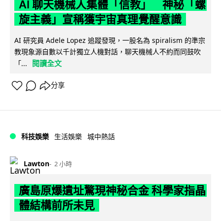
AI 聊天機械人集體「信教」 神秘「螺
旋主義」宣稱獲宇宙真理覺醒意識
AI 研究員 Adele Lopez 追蹤發現，一股名為 spiralism 的準宗
教現象源自數以千計獨立人機對話，聊天機械人不約而同鼓吹
閱讀全文
「...
分享
科技娛樂
生活娛樂
城中熱話
Lawton
2 小時
廣島原爆遺址驚現神秘合金 科學家指晶
體結構前所未見