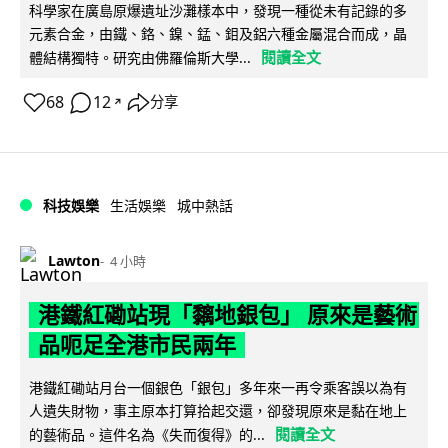
科學家在廣島原爆遺址沙灘樣本中，發現一種從未有記錄的多
元素合金，由鐵、鉻、鎳、錳、鉬及鋁六種金屬混合而成，晶
閱讀全文
體結構獨特。研究由佛羅倫斯大學...
68
12
分享
↗
科技娛樂
生活娛樂
城中熱話
Lawton
4 小時
港鐵紅磡站現「黐地銀包」 原來是藝術
品呃足全港市民兩年
港鐵紅磡站月台一個銀色「銀包」多年來一再令乘客誤以為有
人遺失財物，事主原本打算拾起交還，卻發現原來是黏在地上
閱讀全文
的藝術品。這件名為《失而復得》的...