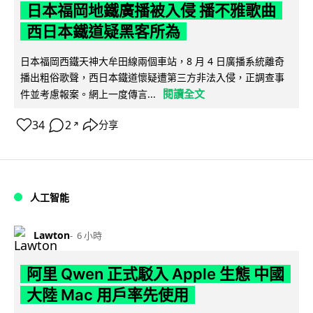
日本福岡地鐵廣播被入侵 播不雅歌曲
西日本鐵道疑黑客所為
日本福岡西鐵天神大牟田線兩個車站，8 月 4 日廣播系統離奇
播出粗俗歌聲，西日本鐵道懷疑遭第三方非法入侵，正調查事
閱讀全文
件並考慮報案。網上一度傳言...
34
2
分享
↗
人工智能
Lawton
6 小時
阿里 Qwen 正式駁入 Apple 生態 中國
大陸 Mac 用戶率先使用