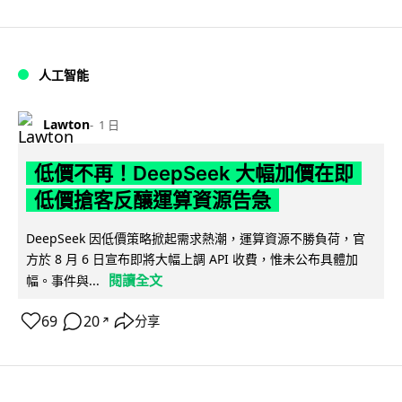
人工智能
Lawton
1 日
低價不再！DeepSeek 大幅加價在即
低價搶客反釀運算資源告急
DeepSeek 因低價策略掀起需求熱潮，運算資源不勝負荷，官
方於 8 月 6 日宣布即將大幅上調 API 收費，惟未公布具體加
閱讀全文
幅。事件與...
69
20
分享
↗