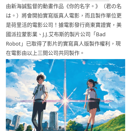
由新海誠監督的動畫作品《你的名字。》（君の名
は。）將會開拍實寫版真人電影，而且製作單位更
是荷里活的電影公司！據電影發行商東寶證實，美
國派拉蒙影業、J.J.艾布斯的製片公司「Bad
Robot」已取得了影片的實寫真人版製作權利，現
在電影由以上三間公司共同製作。