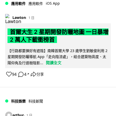
iOS App
應用軟件
應用軟件
Lawton
1 日
首爾大生 2 星期開發防曬地圖 一日暴增
2 萬人下載衝榜首
【行路都要揀好有遮陰】南韓首爾大學 23 歲學生劉敏俊利用 2
星期開發防曬導航 App「走向陰涼處」，結合建築物高度、太
閱讀全文
陽仰角及行道樹陰影...
94
4
分享
↗
科技娛樂
科技新聞
arthur
1 日