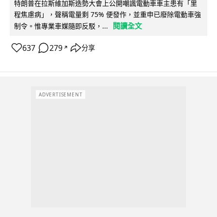
特朗普在拉斯維加斯造勢大會上公開嘲諷電動車車主患有「里
程焦慮病」，聲稱電量剩 75% 便發作，並重申已廢除電動車強
閱讀全文
制令。惟專業車媒隨即反駁，...
637
279
分享
↗
ADVERTISEMENT