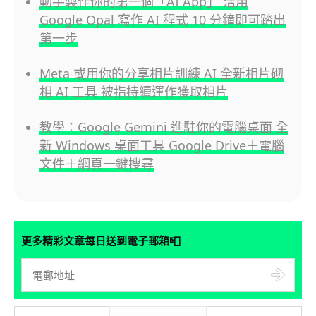
動手製作你的第一個「AI App」 活用
Google Opal 寫作 AI 程式 10 分鐘即可踏出
第一步
Meta 或用你的分享相片訓練 AI 全新相片砌
相 AI 工具 被指持續運作獲取相片
教學：Google Gemini 進駐你的電腦桌面 全
新 Windows 桌面工具 Google Drive＋電腦
文件＋網頁一鍵搜尋
📮
更多精彩文章每日送到電子郵箱