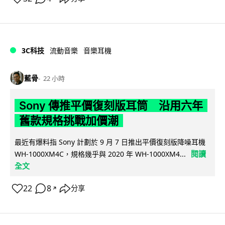
3C科技
流動音樂
音樂耳機
藍骨
22 小時
Sony 傳推平價復刻版耳筒 沿用六年
舊款規格挑戰加價潮
最近有爆料指 Sony 計劃於 9 月 7 日推出平價復刻版降噪耳機
閱讀
WH-1000XM4C，規格幾乎與 2020 年 WH-1000XM4...
全文
22
8
分享
↗