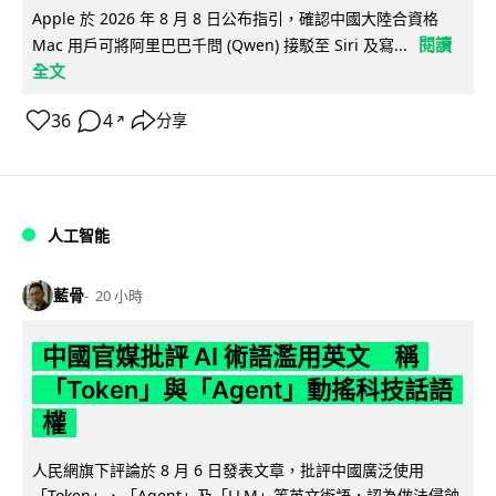
Apple 於 2026 年 8 月 8 日公布指引，確認中國大陸合資格
閱讀
Mac 用戶可將阿里巴巴千問 (Qwen) 接駁至 Siri 及寫...
全文
36
4
分享
↗
人工智能
藍骨
20 小時
中國官媒批評 AI 術語濫用英文 稱
「Token」與「Agent」動搖科技話語
權
人民網旗下評論於 8 月 6 日發表文章，批評中國廣泛使用
「Token」、「Agent」及「LLM」等英文術語，認為做法侵蝕