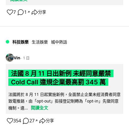
7
1
分享
↗
科技娛樂
生活娛樂
城中熱話
Vin
1 日
法國 8 月 11 日出新例 未經同意嚴禁
Cold Call 違規企業最高罰 345 萬
法國將於 8 月 11 日起實施新例，全面禁止企業未經消費者同意
致電推銷，由「opt-out」拒接登記制轉為「opt-in」先徵同意
閱讀全文
機制。違...
354
27
分享
↗