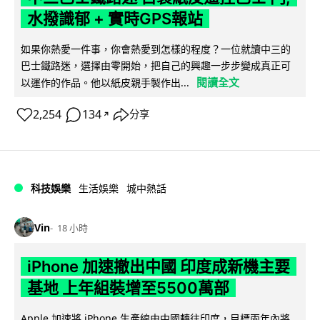
水撥識郁 + 實時GPS報站
如果你熱愛一件事，你會熱愛到怎樣的程度？一位就讀中三的
巴士鐵路迷，選擇由零開始，把自己的興趣一步步變成真正可
閱讀全文
以運作的作品。他以紙皮親手製作出...
2,254
134
分享
↗
科技娛樂
生活娛樂
城中熱話
Vin
18 小時
iPhone 加速撤出中國 印度成新機主要
基地 上年組裝增至5500萬部
Apple 加速將 iPhone 生產線由中國轉往印度，目標兩年內將