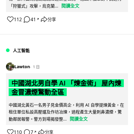
閱讀全文
「狩獵式」攻擊，烏克蘭...
112
41
分享
↗
人工智能
Lawton
1 日
中國湖北男自學 AI 「煉金術」 屋內煉
金冒濃煙驚動全區
中國湖北黃石一名男子見金價高企，利用 AI 自學提煉黃金，在
租住單位私設高壓爐及作坊冶煉，過程產生大量刺鼻濃煙，驚
閱讀全文
動鄰居報警。警方到場揭發整...
110
7
分享
↗