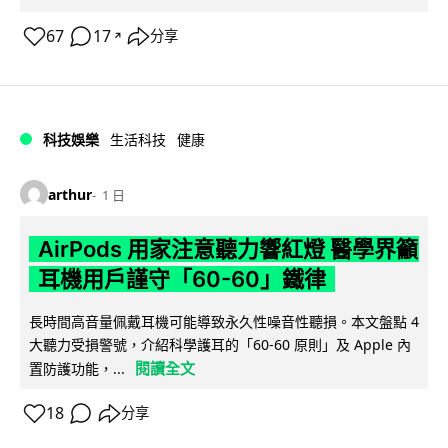
67
17
分享
↗
科技娛樂
生活科技
健康
arthur
1 日
AirPods 用家注意聽力響紅燈 醫學界籲
耳機用戶謹守「60-60」鐵律
長時間高音量佩戴耳機可能導致永久性噪音性聽損。本文盤點 4
大聽力受損警號，介紹科學護耳的「60-60 原則」及 Apple 內
閱讀全文
置防護功能，...
18
分享