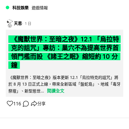
科技娛樂
遊戲情報
天恩
1 日
《魔獸世界：至暗之夜》12.1 「烏拉特
克的詛咒」專訪：巢穴不為提高世界首
領門檻而設 《諸王之眠》縮短約 10 分
鐘
《魔獸世界：至暗之夜》版本更新 12.1「烏拉特克的詛咒」將
於 8 月 13 日正式上線，帶來全新區域「盤蛇島」、地城「毒牙
閱讀全文
祭壇」、新型態世...
116
分享