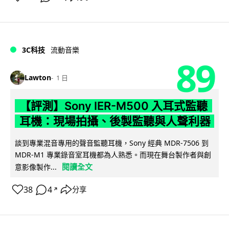
3C科技
流動音樂
89
Lawton
1 日
【評測】Sony IER-M500 入耳式監聽
耳機：現場拍攝、後製監聽與人聲利器
談到專業混音專用的聲音監聽耳機，Sony 經典 MDR-7506 到
MDR-M1 專業錄音室耳機都為人熟悉。而現在舞台製作者與創
閱讀全文
意影像製作...
38
4
分享
↗