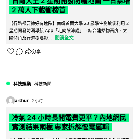
首爾大生 2 星期開發防曬地圖 一日暴增
2 萬人下載衝榜首
【行路都要揀好有遮陰】南韓首爾大學 23 歲學生劉敏俊利用 2
星期開發防曬導航 App「走向陰涼處」，結合建築物高度、太
閱讀全文
陽仰角及行道樹陰影...
分享
科技娛樂
科技新聞
arthur
2 小時
冷氣 24 小時長開電費更平？內地網民
實測結果兩極 專家拆解慳電邏輯