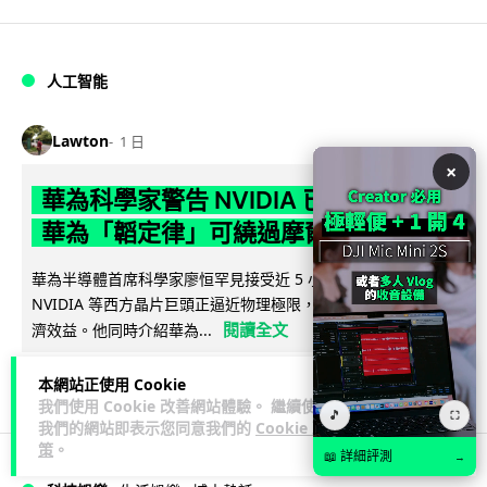
人工智能
Lawton
1 日
×
華為科學家警告 NVIDIA 已近物理極限
華為「韜定律」可繞過摩爾定律瓶頸
華為半導體首席科學家廖恒罕見接受近 5 小時專訪，警告
NVIDIA 等西方晶片巨頭正逼近物理極限，傳統製程升級已失經
閱讀全文
濟效益。他同時介紹華為...
1,587
601
分享
↗
本網站正使用 Cookie
我們使用 Cookie 改善網站體驗。 繼續使用
🎵
⛶
我們的網站即表示您同意我們的
Cookie 政
策
。
📖 詳細評測
→