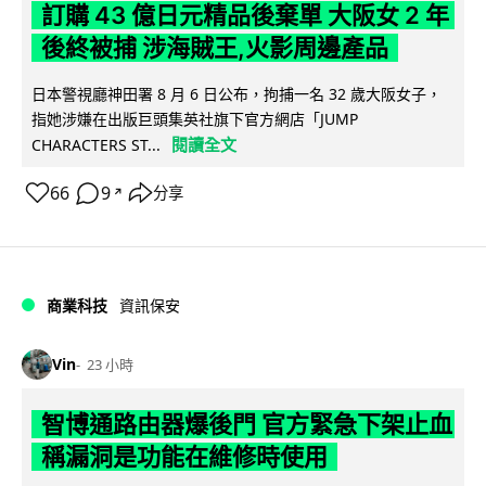
訂購 43 億日元精品後棄單 大阪女 2 年
後終被捕 涉海賊王,火影周邊產品
日本警視廳神田署 8 月 6 日公布，拘捕一名 32 歲大阪女子，
指她涉嫌在出版巨頭集英社旗下官方網店「JUMP
閱讀全文
CHARACTERS ST...
66
9
分享
↗
商業科技
資訊保安
Vin
23 小時
智博通路由器爆後門 官方緊急下架止血
稱漏洞是功能在維修時使用