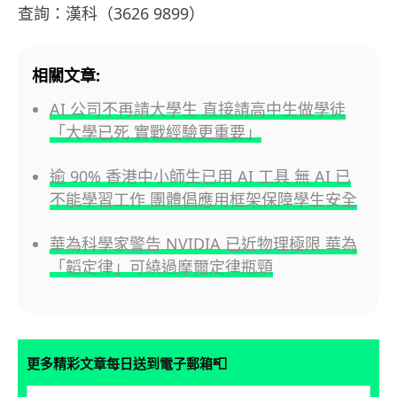
查詢：漢科（3626 9899）
相關文章:
AI 公司不再請大學生 直接請高中生做學徒
「大學已死 實戰經驗更重要」
逾 90% 香港中小師生已用 AI 工具 無 AI 已
不能學習工作 團體倡應用框架保障學生安全
華為科學家警告 NVIDIA 已近物理極限 華為
「韜定律」可繞過摩爾定律瓶頸
📮
更多精彩文章每日送到電子郵箱