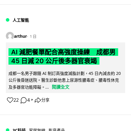
人工智能
arthur
1 日
AI 減肥餐單配合高強度操練 成都男
45 日減 20 公斤後多器官衰竭
成都一名男子跟隨 AI 制訂高強度減脂計劃，45 日內減去約 20
公斤後昏迷送院。醫生診斷他患上尿源性膿毒症、膿毒性休克
閱讀全文
及多器官功能障礙。...
22
4
分享
↗
3C科技
家居無線
影音產品