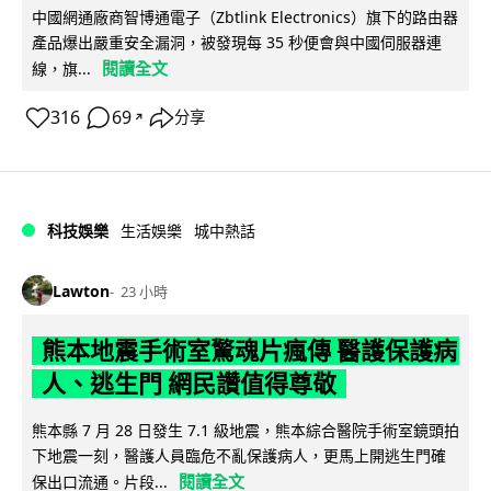
中國網通廠商智博通電子（Zbtlink Electronics）旗下的路由器
產品爆出嚴重安全漏洞，被發現每 35 秒便會與中國伺服器連
閱讀全文
線，旗...
316
69
分享
↗
科技娛樂
生活娛樂
城中熱話
Lawton
23 小時
熊本地震手術室驚魂片瘋傳 醫護保護病
人、逃生門 網民讚值得尊敬
熊本縣 7 月 28 日發生 7.1 級地震，熊本綜合醫院手術室鏡頭拍
下地震一刻，醫護人員臨危不亂保護病人，更馬上開逃生門確
閱讀全文
保出口流通。片段...