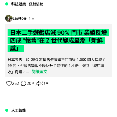
科技娛樂
遊戲情報
Lawton
1 日
日本二手遊戲店減 90% 門市 業績反增
四成 "懷舊"在 Z 世代變成最潮「新鮮
感」
日本零售巨頭 GEO 將懷舊遊戲銷售門市從 1,000 間大幅減至
99 間，但銷售額卻不降反升至過往的 1.4 倍。做到「減店增
閱讀全文
收」奇蹟，...
252
20
分享
↗
人工智能