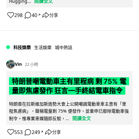
閱讀全文
Hugging...
298
40
分享
↗
科技娛樂
生活娛樂
城中熱話
Vin
22 小時
特朗普嘲電動車主有里程病 剩 75% 電
量即焦慮發作 狂言一手終結電車指令
特朗普在拉斯維加斯造勢大會上公開嘲諷電動車車主患有「里
程焦慮病」，聲稱電量剩 75% 便發作，並重申已廢除電動車強
閱讀全文
制令。惟專業車媒隨即反駁，...
553
249
分享
↗