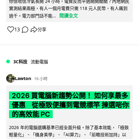
你信唔信冷氣長開 24 小時，電費反而平過開開關關？內地網民
實測結果兩極，有人一個月電費只需 118 元人民幣，有人飆到
閱讀全文
過千。電力部門話不能...
13
分享
3C科技
流動電腦
Lawton
16 小時
2026 買電腦新趨勢公開！ 如何享最多
優惠 從極致便攜到電競標竿 揀選啱你
的高效能 PC
2026 年的電腦選購基準已經全面升級。除了基本效能，「極致
輕量化」、「機身美學」、「AI算力」、「前瞻技術加持」以