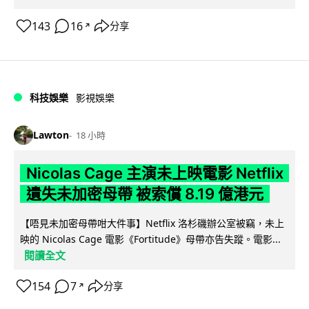
143
16
分享
↗
科技娛樂
影視娛樂
Lawton
18 小時
Nicolas Cage 主演未上映電影 Netflix
遺失未加密母帶 被索償 8.19 億港元
【唔見未加密母帶咁大件事】Netflix 洛杉磯辦公室被竊，未上
映的 Nicolas Cage 電影《Fortitude》母帶亦告失蹤。電影...
閱讀全文
154
7
分享
↗