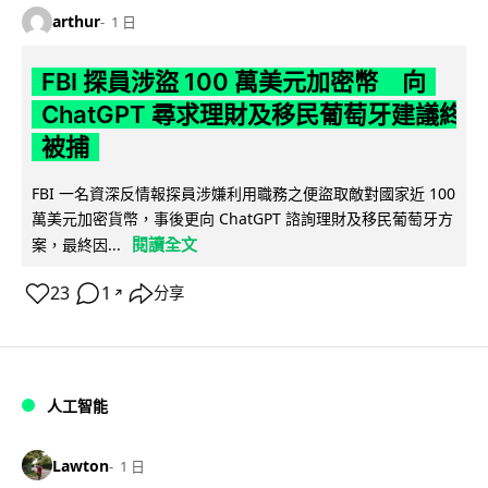
arthur
1 日
FBI 探員涉盜 100 萬美元加密幣 向
ChatGPT 尋求理財及移民葡萄牙建議終
被捕
FBI 一名資深反情報探員涉嫌利用職務之便盜取敵對國家近 100
萬美元加密貨幣，事後更向 ChatGPT 諮詢理財及移民葡萄牙方
閱讀全文
案，最終因...
23
1
分享
↗
人工智能
Lawton
1 日