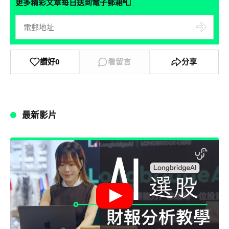
📮
更多精彩文章每日送到電子郵箱
讚好
0
看留言
分享
最新影片