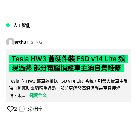
人工智能
arthur
3 小時
Tesla HW3 舊硬件裝 FSD v14 Lite 頻
現過熱 部分電腦損毀車主須自費維修
Tesla 向 HW3 舊車款推送 FSD v14 Lite 系統，引發大量車主反
映自動駕駛電腦嚴重過熱，部分更觸發高溫保護甚至直接燒
閱讀全文
毀，須...
2
分享