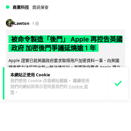
商業科技
資訊保安
Lawton
1 日
被命令製造「後門」 Apple 再控告英國
政府 加密後門爭議延燒逾 1 年
Apple 證實已就英國政府要求取得用戶加密資料一事，向英國
調查權力法庭提出新一輪法律訴訟。英國政府要求 Apple 建立
閱讀全文
「後門」以存取全球...
本網站正使用 Cookie
我們使用 Cookie 改善網站體驗。 繼續使用
我們的網站即表示您同意我們的
Cookie 政
306
40
分享
↗
策
。
科技娛樂
生活科技
汽車科技