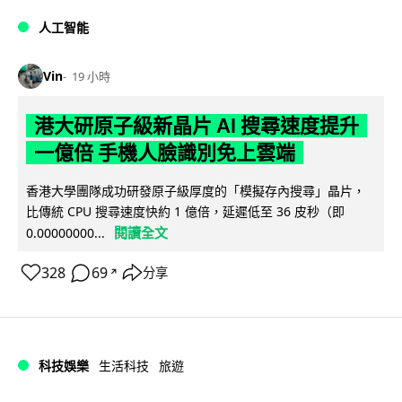
人工智能
Vin
19 小時
港大研原子級新晶片 AI 搜尋速度提升
一億倍 手機人臉識別免上雲端
香港大學團隊成功研發原子級厚度的「模擬存內搜尋」晶片，
比傳統 CPU 搜尋速度快約 1 億倍，延遲低至 36 皮秒（即
閱讀全文
0.00000000...
328
69
分享
↗
科技娛樂
生活科技
旅遊