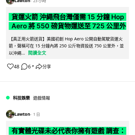
Lawton
23 小時
貨運火箭 沖繩飛台灣僅需 15 分鐘 Hop
Aero 將 550 磅貨物運送至 725 公里外
【真正用火箭送貨】美國初創 Hop Aero 公開自動駕駛貨運火
箭，聲稱可在 15 分鐘內將 250 公斤物資投送 750 公里外，並
閱讀全文
以沖繩...
48
6
分享
↗
科技娛樂
遊戲情報
Lawton
1 日
有實體光碟未必代表你擁有遊戲 調查：