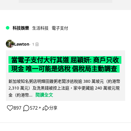
科技娛樂
生活科技
電子支付
Lawton
1 日
當電子支付大行其道 屈穎妍: 商戶只收
現金 唯一可能是逃稅 倡稅局主動調查
新加坡知名粥店明輝田雞粥老闆涉逃稅逾 380 萬坡元（約港幣
2,310 萬元）及洗黑錢被控上法庭，家中更藏逾 240 萬坡元現
閱讀全文
金（約港幣...
897
572
分享
↗