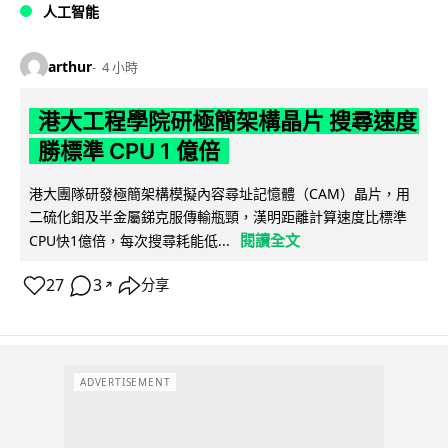
人工智能
arthur
4 小時
港大工程學院研極簡架構晶片 搜尋速度
勝標準 CPU 1 億倍
港大團隊研發極簡架構模擬內容尋址記憶體（CAM）晶片，用
二硫化鉬及半金屬銻克服傳輸瓶頸，漢明距離計算速度比標準
閱讀全文
CPU快1億倍，每次搜尋耗能低...
27
3
分享
↗
ADVERTISEMENT