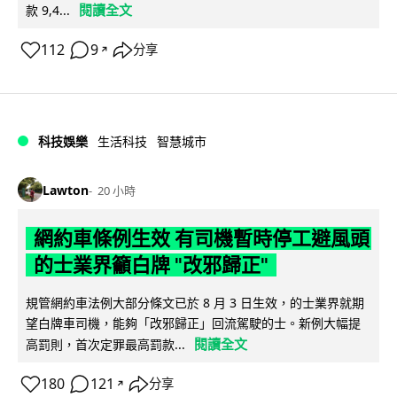
閱讀全文
款 9,4...
112
9
分享
↗
科技娛樂
生活科技
智慧城市
Lawton
20 小時
網約車條例生效 有司機暫時停工避風頭
的士業界籲白牌 "改邪歸正"
規管網約車法例大部分條文已於 8 月 3 日生效，的士業界就期
望白牌車司機，能夠「改邪歸正」回流駕駛的士。新例大幅提
閱讀全文
高罰則，首次定罪最高罰款...
180
121
分享
↗