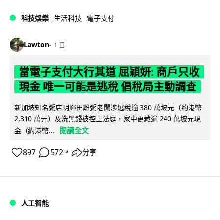
科技娛樂
生活科技
電子支付
Lawton
1 日
當電子支付大行其道 屈穎妍: 商戶只收
現金 唯一可能是逃稅 倡稅局主動調查
新加坡知名粥店明輝田雞粥老闆涉逃稅逾 380 萬坡元（約港幣
2,310 萬元）及洗黑錢被控上法庭，家中更藏逾 240 萬坡元現
閱讀全文
金（約港幣...
897
572
分享
↗
人工智能