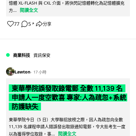
憶體 XL-FLASH 與 CXL 介面，將快閃記憶體轉化為記憶體擴充
閱讀全文
方...
77
5
分享
↗
商業科技
資訊保安
Lawton
17 小時
東華學院誤發取錄電郵 全數 11,139 名
申請人一度空歡喜 專家:人為疏忽+系統
防護缺失
東華學院今日（5 日）大學聯招放榜之際，因人為疏忽向全數
11,139 名課程申請人錯誤發出取錄通知電郵，令大批考生一度
閱讀全文
以為獲得學位取錄，事...