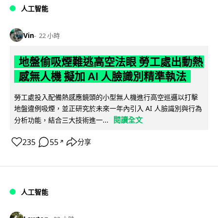
人工智能
Vin
22 小時
地盤偷吸煙難逃高空法眼 勞工處出動熱
感無人機 擬加 AI 人臉識別精準執法
勞工處投入配備熱感應鏡頭的小型無人機進行高空巡邏以打擊
地盤違例吸煙，並正研究於未來一年內引入 AI 人臉識別與行為
閱讀全文
分析功能，結合三大技術進一...
235
55
分享
↗
人工智能