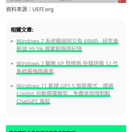
資料來源：UEFI.org
相關文章:
Windows 7 系統壓縮到只有 69MB 研究者
刪減 99.5% 檔案創極限紀錄
Windows 7 擊敗 XP 登榜首 外媒評選 12 代
系統最強與最差
Windows 11 新增 GPT-5 智能模式 透過
Copilot 自動選擇模型 免費使用限制較
ChatGPT 寬鬆