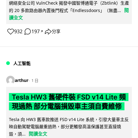
網絡安全公司 VulnCheck 揭發中國智博通電子（Zbtlink）生產
閱
的 20 多款路由器內置後門程式「Endlessdoors」（無盡...
讀全文
932
197
分享
↗
人工智能
arthur
1 日
Tesla HW3 舊硬件裝 FSD v14 Lite 頻
現過熱 部分電腦損毀車主須自費維修
Tesla 向 HW3 舊車款推送 FSD v14 Lite 系統，引發大量車主反
映自動駕駛電腦嚴重過熱，部分更觸發高溫保護甚至直接燒
閱讀全文
毀，須...