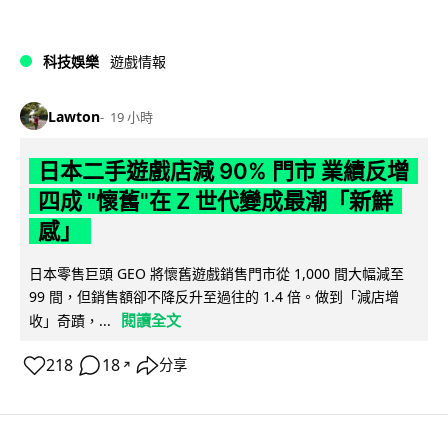
科技娛樂
遊戲情報
Lawton
19 小時
日本二手遊戲店減 90% 門市 業績反增
四成 "懷舊"在 Z 世代變成最潮「新鮮
感」
日本零售巨頭 GEO 將懷舊遊戲銷售門市從 1,000 間大幅減至
99 間，但銷售額卻不降反升至過往的 1.4 倍。做到「減店增
閱讀全文
收」奇蹟，...
218
18
分享
↗