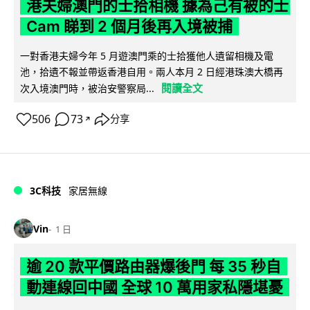
港夫婦澳門的士拾相機 據為己有被的士
Cam 睇到 2 個月後再入境被捕
一對香港夫婦今年 5 月遊澳門乘的士拾獲他人遺留相機及電
池，拾遺不報並帶返香港自用。兩人本月 2 日經港珠澳大橋再
閱讀全文
次入境澳門時，被治安警察局...
506
73
分享
↗
3C科技
家居無線
Vin
1 日
逾 20 款平價路由器爆後門 每 35 秒自
動連線回中國 全球 10 萬用家私隱堪憂