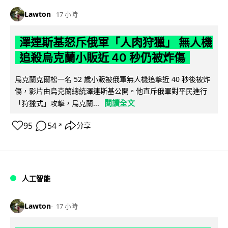
Lawton
17 小時
澤連斯基怒斥俄軍「人肉狩獵」 無人機
追殺烏克蘭小販近 40 秒仍被炸傷
烏克蘭克爾松一名 52 歲小販被俄軍無人機追擊近 40 秒後被炸
傷，影片由烏克蘭總統澤連斯基公開。他直斥俄軍對平民進行
閱讀全文
「狩獵式」攻擊，烏克蘭...
95
54
分享
↗
人工智能
Lawton
17 小時