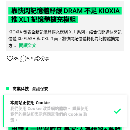
靠快閃記憶體紓緩 DRAM 不足 KIOXIA
推 XL1 記憶體擴充模組
KIOXIA 發表全新記憶體擴充模組 XL1 系列，結合低延遲快閃記
憶體 XL-FLASH 與 CXL 介面，將快閃記憶體轉化為記憶體擴充
閱讀全文
方...
85
5
分享
↗
商業科技
資訊保安
本網站正使用 Cookie
Lawton
1 日
我們使用 Cookie 改善網站體驗。 繼續使用
我們的網站即表示您同意我們的
Cookie 政
東華學院誤發取錄電郵 全數 11,139 名
策
。
申請人一度空歡喜 專家:人為疏忽+系統