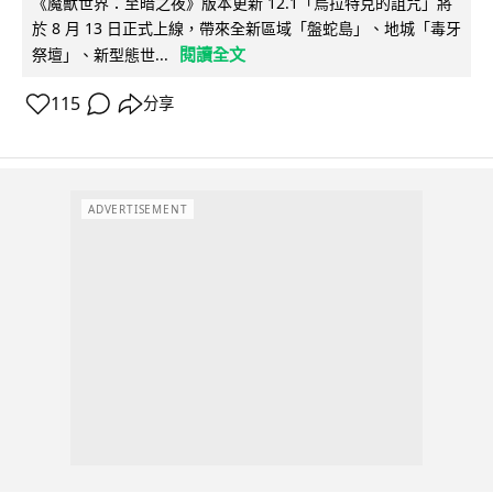
《魔獸世界：至暗之夜》版本更新 12.1「烏拉特克的詛咒」將
於 8 月 13 日正式上線，帶來全新區域「盤蛇島」、地城「毒牙
閱讀全文
祭壇」、新型態世...
115
分享
ADVERTISEMENT