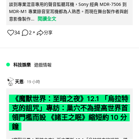
談到專業混音專用的聲音監聽耳機，Sony 經典 MDR-7506 到
MDR-M1 專業錄音室耳機都為人熟悉。而現在舞台製作者與創
閱讀全文
意影像製作...
34
2
分享
↗
科技娛樂
遊戲情報
天恩
19 小時
《魔獸世界：至暗之夜》12.1 「烏拉特
克的詛咒」專訪：巢穴不為提高世界首
領門檻而設 《諸王之眠》縮短約 10 分
鐘