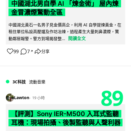
中國湖北男自學 AI 「煉金術」 屋內煉
金冒濃煙驚動全區
中國湖北黃石一名男子見金價高企，利用 AI 自學提煉黃金，在
租住單位私設高壓爐及作坊冶煉，過程產生大量刺鼻濃煙，驚
閱讀全文
動鄰居報警。警方到場揭發整...
99
7
分享
↗
3C科技
流動音樂
89
Lawton
19 小時
【評測】Sony IER-M500 入耳式監聽
耳機：現場拍攝、後製監聽與人聲利器