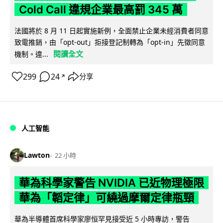
Cold Call 違規企業最高罰 345 萬
法國將於 8 月 11 日起實施新例，全面禁止企業未經消費者同意
致電推銷，由「opt-out」拒接登記制轉為「opt-in」先徵同意
閱讀全文
機制。違...
299
24
分享
↗
人工智能
Lawton
22 小時
華為科學家警告 NVIDIA 已近物理極限
華為「韜定律」可繞過摩爾定律瓶頸
華為半導體首席科學家廖恒罕見接受近 5 小時專訪，警告