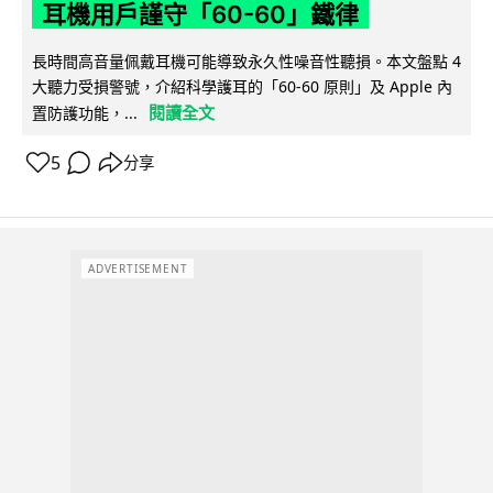
耳機用戶謹守「60-60」鐵律
長時間高音量佩戴耳機可能導致永久性噪音性聽損。本文盤點 4
大聽力受損警號，介紹科學護耳的「60-60 原則」及 Apple 內
閱讀全文
置防護功能，...
5
分享
ADVERTISEMENT