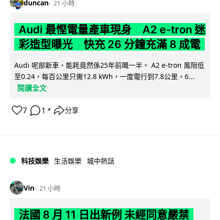
duncan
21 小時
Audi 最慳電量產車現身 A2 e-tron 迷
彩造型曝光 快充 26 分鐘充滿 8 成電
Audi 呢部新車，能耗竟然係25年前嘅一半。 A2 e-tron 風阻低
至0.24，每百公里只需12.8 kWh，一度電行到7.8公里。6...
閱讀全文
7
1
分享
↗
科技娛樂
生活娛樂
城中熱話
Vin
21 小時
法國 8 月 11 日出新例 未經同意嚴禁