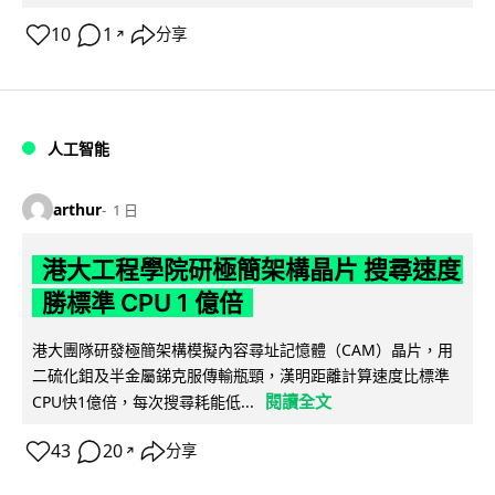
10
1
分享
↗
人工智能
arthur
1 日
港大工程學院研極簡架構晶片 搜尋速度
勝標準 CPU 1 億倍
港大團隊研發極簡架構模擬內容尋址記憶體（CAM）晶片，用
二硫化鉬及半金屬銻克服傳輸瓶頸，漢明距離計算速度比標準
閱讀全文
CPU快1億倍，每次搜尋耗能低...
43
20
分享
↗