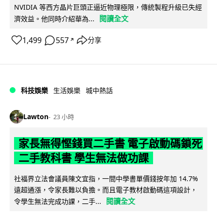
NVIDIA 等西方晶片巨頭正逼近物理極限，傳統製程升級已失經
閱讀全文
濟效益。他同時介紹華為...
1,499
557
分享
↗
科技娛樂
生活娛樂
城中熱話
Lawton
23 小時
家長無得慳錢買二手書 電子啟動碼鎖死
二手教科書 學生無法做功課
社福界立法會議員陳文宜指，一間中學書單價錢按年加 14.7%
遠超通漲，令家長難以負擔。而且電子教材啟動碼這項設計，
閱讀全文
令學生無法完成功課，二手...