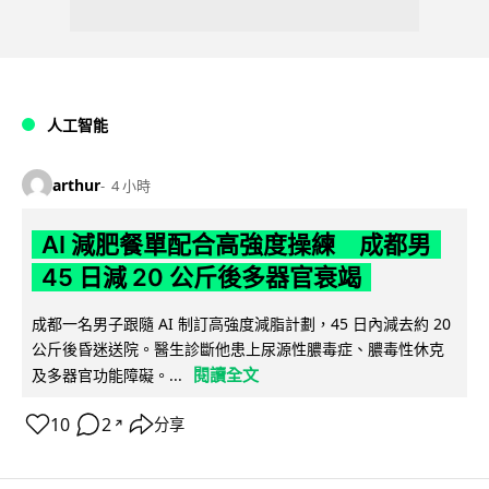
人工智能
arthur
4 小時
AI 減肥餐單配合高強度操練 成都男
45 日減 20 公斤後多器官衰竭
成都一名男子跟隨 AI 制訂高強度減脂計劃，45 日內減去約 20
公斤後昏迷送院。醫生診斷他患上尿源性膿毒症、膿毒性休克
閱讀全文
及多器官功能障礙。...
10
2
分享
↗