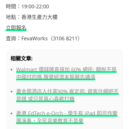
時間：19:00-22:00
地點：香港生產力大樓
立即報名
查詢：FevaWorks（3106 8211）
相關文章:
Walmart 價錢牌直接加 60% 網民: 關稅不是
中國付的嗎 醒覺經濟未振興先通漲
黃金周酒店入住率90% 崔定邦: 遊客住網吧不
是錯 或只是真心喜歡打機
香港 EdTech e-Orch - 學生有 iPad 即可作樂
團演奏，全民音樂教育不是夢