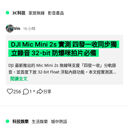
3C科技
家居無線
影音產品
Vin
16 小時
DJI Mic Mini 2s 實測 四發一收同步獨
立錄音 32-bit 防爆咪拍片必備
DJI 最新推出的 Mic Mini 2s 無線咪支援「四發一收」分軌錄
音，並首度下放 32-bit Float 浮點內錄功能。本文經實測其...
閱讀全文
256
1
分享
↗
科技娛樂
生活娛樂
城中熱話