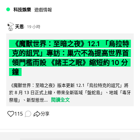
科技娛樂
遊戲情報
天恩
19 小時
《魔獸世界：至暗之夜》12.1 「烏拉特
克的詛咒」專訪：巢穴不為提高世界首
領門檻而設 《諸王之眠》縮短約 10 分
鐘
《魔獸世界：至暗之夜》版本更新 12.1「烏拉特克的詛咒」將
於 8 月 13 日正式上線，帶來全新區域「盤蛇島」、地城「毒牙
閱讀全文
祭壇」、新型態世...
115
分享