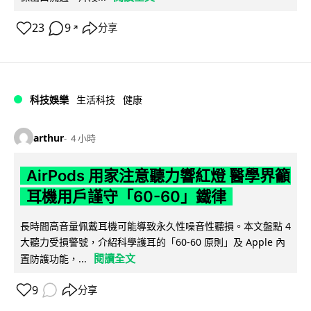
23
9
分享
↗
科技娛樂
生活科技
健康
arthur
4 小時
AirPods 用家注意聽力響紅燈 醫學界籲
耳機用戶謹守「60-60」鐵律
長時間高音量佩戴耳機可能導致永久性噪音性聽損。本文盤點 4
大聽力受損警號，介紹科學護耳的「60-60 原則」及 Apple 內
閱讀全文
置防護功能，...
9
分享