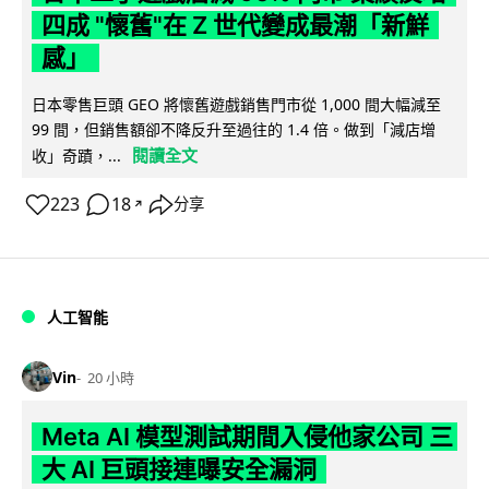
四成 "懷舊"在 Z 世代變成最潮「新鮮
感」
日本零售巨頭 GEO 將懷舊遊戲銷售門市從 1,000 間大幅減至
99 間，但銷售額卻不降反升至過往的 1.4 倍。做到「減店增
閱讀全文
收」奇蹟，...
223
18
分享
↗
人工智能
Vin
20 小時
Meta AI 模型測試期間入侵他家公司 三
大 AI 巨頭接連曝安全漏洞