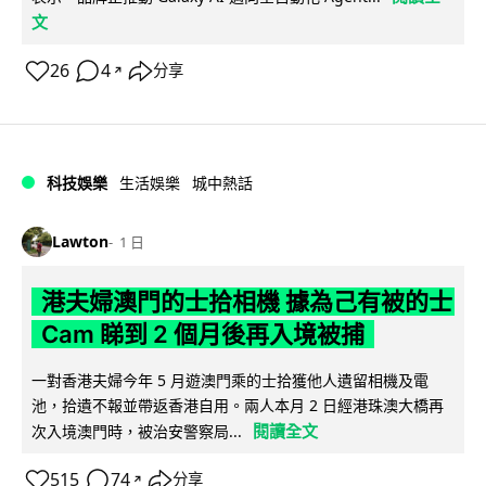
文
26
4
分享
↗
科技娛樂
生活娛樂
城中熱話
Lawton
1 日
港夫婦澳門的士拾相機 據為己有被的士
Cam 睇到 2 個月後再入境被捕
一對香港夫婦今年 5 月遊澳門乘的士拾獲他人遺留相機及電
池，拾遺不報並帶返香港自用。兩人本月 2 日經港珠澳大橋再
閱讀全文
次入境澳門時，被治安警察局...
515
74
分享
↗