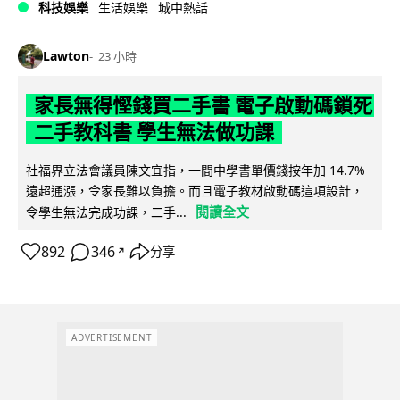
科技娛樂
生活娛樂
城中熱話
Lawton
23 小時
家長無得慳錢買二手書 電子啟動碼鎖死
二手教科書 學生無法做功課
社福界立法會議員陳文宜指，一間中學書單價錢按年加 14.7%
遠超通漲，令家長難以負擔。而且電子教材啟動碼這項設計，
閱讀全文
令學生無法完成功課，二手...
892
346
分享
↗
ADVERTISEMENT