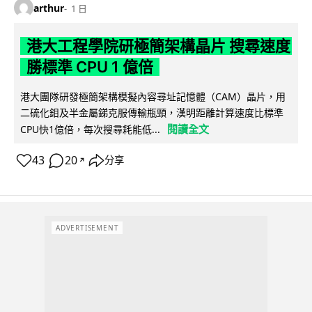
arthur
1 日
港大工程學院研極簡架構晶片 搜尋速度
勝標準 CPU 1 億倍
港大團隊研發極簡架構模擬內容尋址記憶體（CAM）晶片，用
二硫化鉬及半金屬銻克服傳輸瓶頸，漢明距離計算速度比標準
閱讀全文
CPU快1億倍，每次搜尋耗能低...
43
20
分享
↗
ADVERTISEMENT