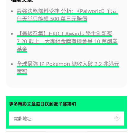
最強法務部料受挫 分析: 《Palworld》官司
任天堂只能獲 500 萬日元賠償
【最後召集】HKICT Awards 學生創新獎
7.20 截止 大專組金獎有機會爭 10 萬創業
基金
全球最強 IP Pokémon 總收入破 2.2 兆港元
奪冠
📮
更多精彩文章每日送到電子郵箱