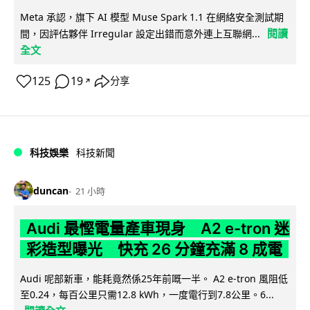
Meta 承認，旗下 AI 模型 Muse Spark 1.1 在網絡安全測試期
閱讀
間，因評估夥伴 Irregular 設定出錯而意外連上互聯網...
全文
125
19
分享
↗
科技娛樂
科技新聞
duncan
21 小時
Audi 最慳電量產車現身 A2 e-tron 迷
彩造型曝光 快充 26 分鐘充滿 8 成電
Audi 呢部新車，能耗竟然係25年前嘅一半。 A2 e-tron 風阻低
至0.24，每百公里只需12.8 kWh，一度電行到7.8公里。6...