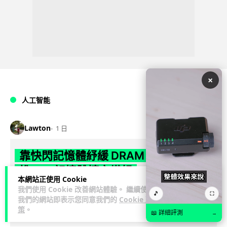
×
人工智能
Lawton
1 日
靠快閃記憶體紓緩 DRAM 不足 KIOXIA
推 XL1 記憶體擴充模組
本網站正使用 Cookie
我們使用 Cookie 改善網站體驗。 繼續使用
KIOXIA 發表全新記憶體擴充模組 XL1 系列，結合低延遲快閃記
🎵
⛶
我們的網站即表示您同意我們的
Cookie 政
憶體 XL-FLASH 與 CXL 介面，將快閃記憶體轉化為記憶體擴充
策
。
📖 詳細評測
→
閱讀全文
方...