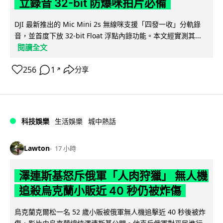
立錄音 32-bit 防爆咪拍片必備
DJI 最新推出的 Mic Mini 2s 無線咪支援「四發一收」分軌錄
音，並首度下放 32-bit Float 浮點內錄功能。本文經實測其...
閱讀全文
256
1
分享
↗
科技娛樂
生活娛樂
城中熱話
Lawton
17 小時
澤連斯基怒斥俄軍「人肉狩獵」 無人機
追殺烏克蘭小販近 40 秒仍被炸傷
烏克蘭克爾松一名 52 歲小販被俄軍無人機追擊近 40 秒後被炸