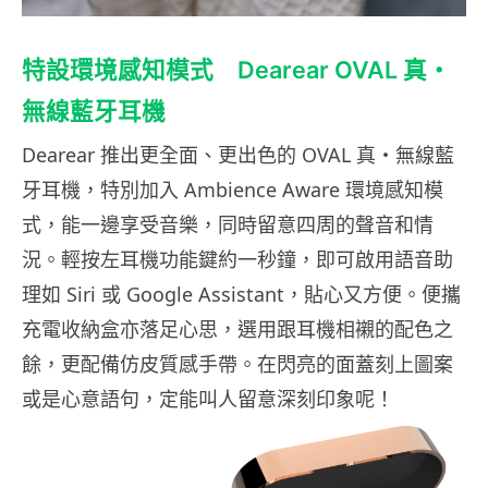
特設環境感知模式 Dearear OVAL 真・
無線藍牙耳機
Dearear 推出更全面、更出色的 OVAL 真・無線藍
牙耳機，特別加入 Ambience Aware 環境感知模
式，能一邊享受音樂，同時留意四周的聲音和情
況。輕按左耳機功能鍵約一秒鐘，即可啟用語音助
理如 Siri 或 Google Assistant，貼心又方便。便攜
充電收納盒亦落足心思，選用跟耳機相襯的配色之
餘，更配備仿皮質感手帶。在閃亮的面蓋刻上圖案
或是心意語句，定能叫人留意深刻印象呢！