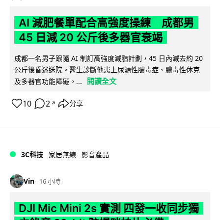
AI 減肥餐單配合高強度操練 成都男
45 日減 20 公斤後多器官衰竭
成都一名男子跟隨 AI 制訂高強度減脂計劃，45 日內減去約 20
公斤後昏迷送院。醫生診斷他患上尿源性膿毒症、膿毒性休克
閱讀全文
及多器官功能障礙。...
10
2
分享
↗
3C科技
家居無線
影音產品
Vin
16 小時
DJI Mic Mini 2s 實測 四發一收同步獨