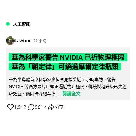
人工智能
Lawton
22 小時
華為科學家警告 NVIDIA 已近物理極限
華為「韜定律」可繞過摩爾定律瓶頸
華為半導體首席科學家廖恒罕見接受近 5 小時專訪，警告
NVIDIA 等西方晶片巨頭正逼近物理極限，傳統製程升級已失經
閱讀全文
濟效益。他同時介紹華為...
1,512
561
分享
↗