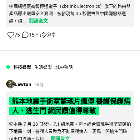
中國網通廠商智博通電子（Zbtlink Electronics）旗下的路由器
產品爆出嚴重安全漏洞，被發現每 35 秒便會與中國伺服器連
閱讀全文
線，旗...
75
15
分享
↗
科技娛樂
生活娛樂
城中熱話
Lawton
56 分
熊本地震手術室驚魂片瘋傳 醫護保護病
人、逃生門 網民讚值得尊敬
熊本縣 7 月 28 日發生 7.1 級地震，熊本綜合醫院手術室鏡頭拍
下地震一刻，醫護人員臨危不亂保護病人，更馬上開逃生門確
閱讀全文
保出口流通。片段...