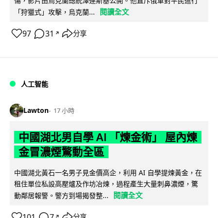
傷，影片由烏克蘭總統澤連斯基公開。他直斥俄軍對平民進行
閱讀全文
「狩獵式」攻擊，烏克蘭...
97
31
分享
↗
人工智能
Lawton
17 小時
中國湖北男自學 AI 「煉金術」 屋內煉
金冒濃煙驚動全區
中國湖北黃石一名男子見金價高企，利用 AI 自學提煉黃金，在
租住單位私設高壓爐及作坊冶煉，過程產生大量刺鼻濃煙，驚
閱讀全文
動鄰居報警。警方到場揭發整...
101
7
分享
↗