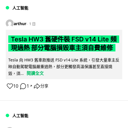
人工智能
arthur
1 日
Tesla HW3 舊硬件裝 FSD v14 Lite 頻
現過熱 部分電腦損毀車主須自費維修
Tesla 向 HW3 舊車款推送 FSD v14 Lite 系統，引發大量車主反
映自動駕駛電腦嚴重過熱，部分更觸發高溫保護甚至直接燒
閱讀全文
毀，須...
10
1
分享
↗
人工智能