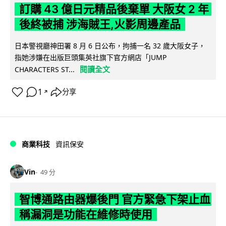
訂購 43 億日元精品後棄單 大阪女 2 年
後終被捕 涉海賊王,火影周邊產品
日本警視廳神田署 8 月 6 日公布，拘捕一名 32 歲大阪女子，
指她涉嫌在出版巨頭集英社旗下官方網店「JUMP
閱讀全文
CHARACTERS ST...
1
分享
↗
商業科技
資訊保安
Vin
49 分
智博通路由器爆後門 官方緊急下架止血
稱漏洞是功能在維修時使用