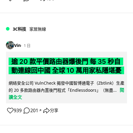
3C科技
家居無線
Vin
1 日
逾 20 款平價路由器爆後門 每 35 秒自
動連線回中國 全球 10 萬用家私隱堪憂
網絡安全公司 VulnCheck 揭發中國智博通電子（Zbtlink）生產
閱
的 20 多款路由器內置後門程式「Endlessdoors」（無盡...
讀全文
939
201
分享
↗