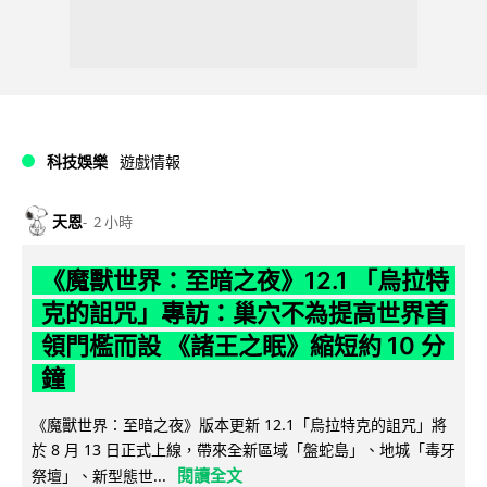
科技娛樂
遊戲情報
天恩
2 小時
《魔獸世界：至暗之夜》12.1 「烏拉特
克的詛咒」專訪：巢穴不為提高世界首
領門檻而設 《諸王之眠》縮短約 10 分
鐘
《魔獸世界：至暗之夜》版本更新 12.1「烏拉特克的詛咒」將
於 8 月 13 日正式上線，帶來全新區域「盤蛇島」、地城「毒牙
閱讀全文
祭壇」、新型態世...