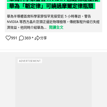
華為「韜定律」可繞過摩爾定律瓶頸
華為半導體首席科學家廖恒罕見接受近 5 小時專訪，警告
NVIDIA 等西方晶片巨頭正逼近物理極限，傳統製程升級已失經
閱讀全文
濟效益。他同時介紹華為...
991
369
分享
↗
ADVERTISEMENT