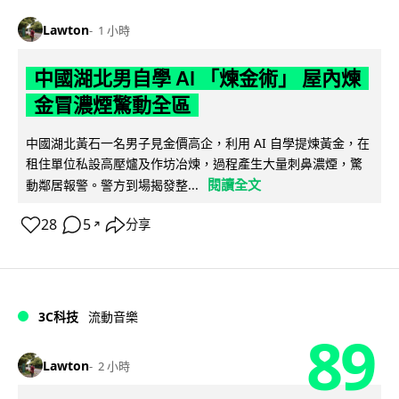
Lawton
1 小時
中國湖北男自學 AI 「煉金術」 屋內煉
金冒濃煙驚動全區
中國湖北黃石一名男子見金價高企，利用 AI 自學提煉黃金，在
租住單位私設高壓爐及作坊冶煉，過程產生大量刺鼻濃煙，驚
閱讀全文
動鄰居報警。警方到場揭發整...
28
5
分享
↗
3C科技
流動音樂
89
Lawton
2 小時