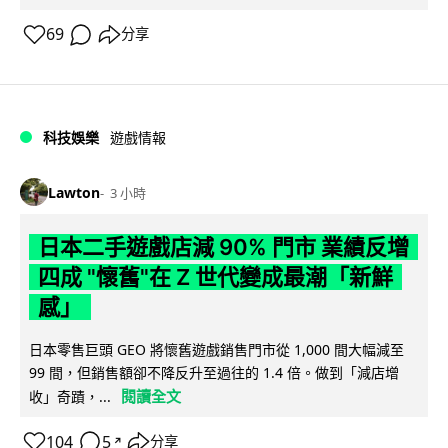
69
分享
科技娛樂
遊戲情報
Lawton
3 小時
日本二手遊戲店減 90% 門市 業績反增
四成 "懷舊"在 Z 世代變成最潮「新鮮
感」
日本零售巨頭 GEO 將懷舊遊戲銷售門市從 1,000 間大幅減至
99 間，但銷售額卻不降反升至過往的 1.4 倍。做到「減店增
閱讀全文
收」奇蹟，...
104
5
分享
↗