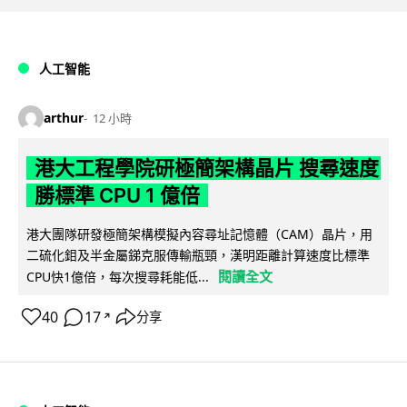
人工智能
arthur
12 小時
港大工程學院研極簡架構晶片 搜尋速度
勝標準 CPU 1 億倍
港大團隊研發極簡架構模擬內容尋址記憶體（CAM）晶片，用
二硫化鉬及半金屬銻克服傳輸瓶頸，漢明距離計算速度比標準
閱讀全文
CPU快1億倍，每次搜尋耗能低...
40
17
分享
↗