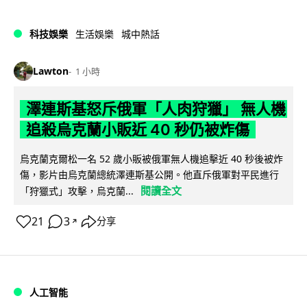
科技娛樂
生活娛樂
城中熱話
Lawton
1 小時
澤連斯基怒斥俄軍「人肉狩獵」 無人機
追殺烏克蘭小販近 40 秒仍被炸傷
烏克蘭克爾松一名 52 歲小販被俄軍無人機追擊近 40 秒後被炸
傷，影片由烏克蘭總統澤連斯基公開。他直斥俄軍對平民進行
閱讀全文
「狩獵式」攻擊，烏克蘭...
21
3
分享
↗
人工智能