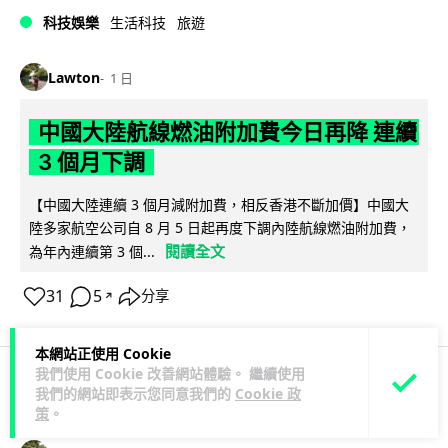
科技娛樂
生活科技
旅遊
Lawton
1 日
中國大陸航線燃油附加費今日再降 連續
3 個月下調
【中國大陸連續 3 個月減附加費，相反香港不斷加價】中國大
陸多家航空公司自 8 月 5 日起再度下調內陸航線燃油附加費，
閱讀全文
為年內連續第 3 個...
31
5
分享
↗
本網站正使用 Cookie
我們使用 Cookie 改善網站體驗。 繼續使用
我們的網站即表示您同意我們的
Cookie 政
科技娛樂
生活科技
區塊鏈
策
。