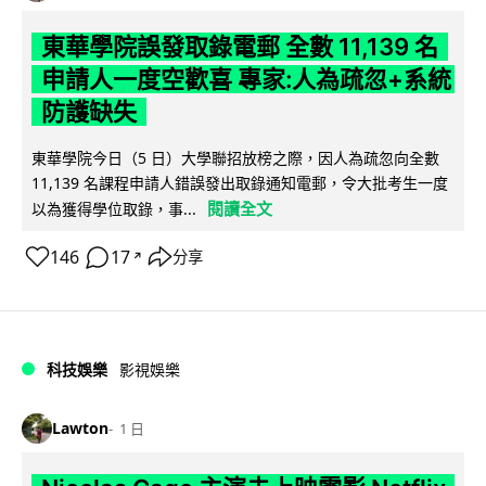
東華學院誤發取錄電郵 全數 11,139 名
申請人一度空歡喜 專家:人為疏忽+系統
防護缺失
東華學院今日（5 日）大學聯招放榜之際，因人為疏忽向全數
11,139 名課程申請人錯誤發出取錄通知電郵，令大批考生一度
閱讀全文
以為獲得學位取錄，事...
146
17
分享
↗
科技娛樂
影視娛樂
Lawton
1 日