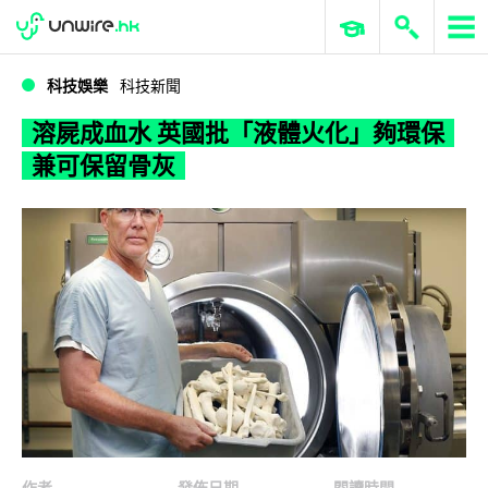
WWDC 2026
GenAI 與雲端科技專區
ERP 與商業 AI
溶屍成血水 英國批「液體火化」夠環保兼可保留骨灰
科技娛樂
科技新聞
溶屍成血水 英國批「液體火化」夠環保
兼可保留骨灰
作者
發佈日期
閱讀時間