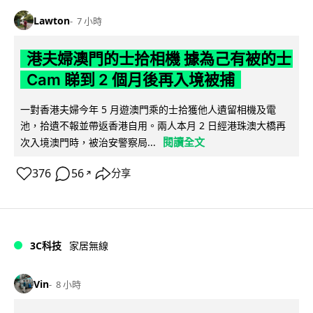
Lawton
7 小時
港夫婦澳門的士拾相機 據為己有被的士
Cam 睇到 2 個月後再入境被捕
一對香港夫婦今年 5 月遊澳門乘的士拾獲他人遺留相機及電
池，拾遺不報並帶返香港自用。兩人本月 2 日經港珠澳大橋再
閱讀全文
次入境澳門時，被治安警察局...
376
56
分享
↗
3C科技
家居無線
Vin
8 小時