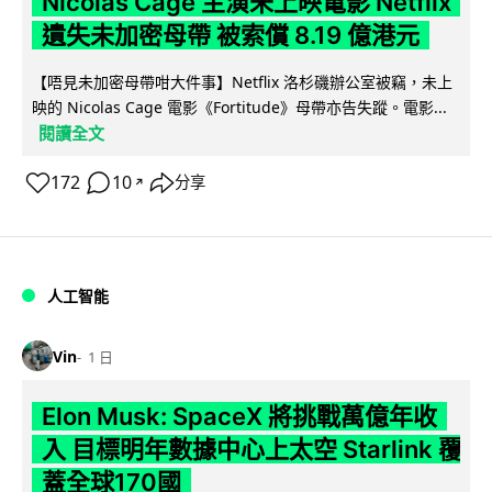
Nicolas Cage 主演未上映電影 Netflix
遺失未加密母帶 被索償 8.19 億港元
【唔見未加密母帶咁大件事】Netflix 洛杉磯辦公室被竊，未上
映的 Nicolas Cage 電影《Fortitude》母帶亦告失蹤。電影...
閱讀全文
172
10
分享
↗
人工智能
Vin
1 日
Elon Musk: SpaceX 將挑戰萬億年收
入 目標明年數據中心上太空 Starlink 覆
蓋全球170國