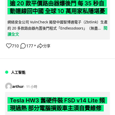
逾 20 款平價路由器爆後門 每 35 秒自
動連線回中國 全球 10 萬用家私隱堪憂
網絡安全公司 VulnCheck 揭發中國智博通電子（Zbtlink）生產
閱
的 20 多款路由器內置後門程式「Endlessdoors」（無盡...
讀全文
710
177
分享
↗
人工智能
arthur
11 小時
Tesla HW3 舊硬件裝 FSD v14 Lite 頻
現過熱 部分電腦損毀車主須自費維修