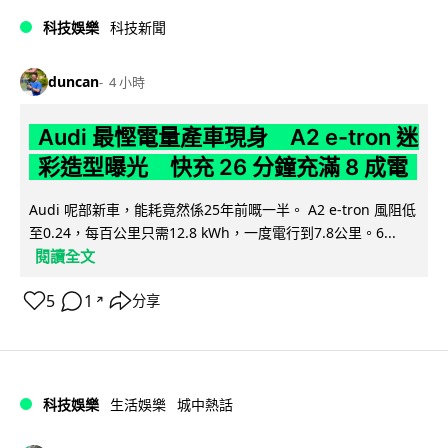
科技娛樂
科技新聞
duncan
4 小時
Audi 最慳電量產車現身 A2 e-tron 迷
彩造型曝光 快充 26 分鐘充滿 8 成電
Audi 呢部新車，能耗竟然係25年前嘅一半。 A2 e-tron 風阻低
至0.24，每百公里只需12.8 kWh，一度電行到7.8公里。6...
閱讀全文
5
1
分享
↗
科技娛樂
生活娛樂
城中熱話