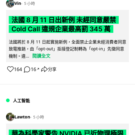
Vin
5 小時
法國 8 月 11 日出新例 未經同意嚴禁
Cold Call 違規企業最高罰 345 萬
法國將於 8 月 11 日起實施新例，全面禁止企業未經消費者同意
致電推銷，由「opt-out」拒接登記制轉為「opt-in」先徵同意
閱讀全文
機制。違...
164
16
分享
↗
人工智能
Lawton
5 小時
華為科學家警告 NVIDIA 已近物理極限