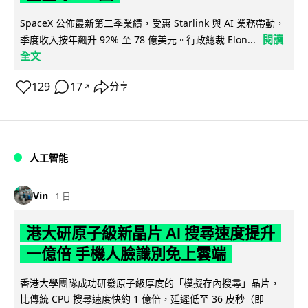
SpaceX 公佈最新第二季業績，受惠 Starlink 與 AI 業務帶動，
閱讀
季度收入按年飆升 92% 至 78 億美元。行政總裁 Elon...
全文
129
17
分享
↗
人工智能
Vin
1 日
港大研原子級新晶片 AI 搜尋速度提升
一億倍 手機人臉識別免上雲端
香港大學團隊成功研發原子級厚度的「模擬存內搜尋」晶片，
比傳統 CPU 搜尋速度快約 1 億倍，延遲低至 36 皮秒（即