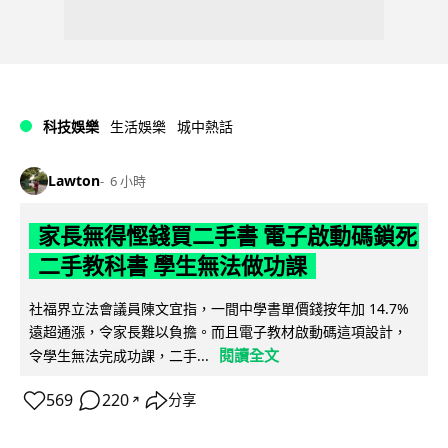
科技娛樂
生活娛樂
城中熱話
Lawton
6 小時
家長無得慳錢買二手書 電子啟動碼鎖死
二手教科書 學生無法做功課
社福界立法會議員陳文宜指，一間中學書單價錢按年加 14.7%
遠超通漲，令家長難以負擔。而且電子教材啟動碼這項設計，
閱讀全文
令學生無法完成功課，二手...
569
220
分享
↗