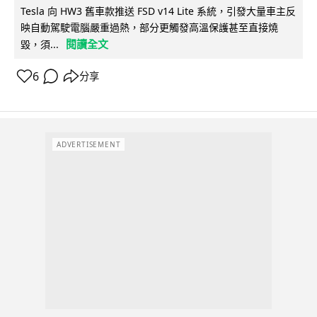
Tesla 向 HW3 舊車款推送 FSD v14 Lite 系統，引發大量車主反
映自動駕駛電腦嚴重過熱，部分更觸發高溫保護甚至直接燒
閱讀全文
毀，須...
6
分享
ADVERTISEMENT