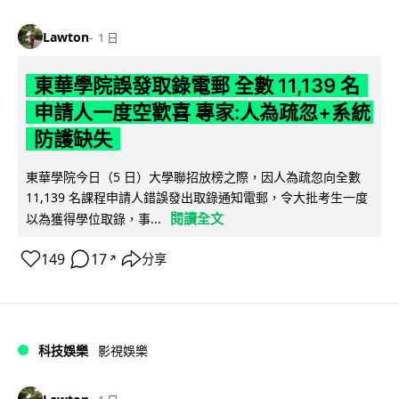
Lawton
1 日
東華學院誤發取錄電郵 全數 11,139 名
申請人一度空歡喜 專家:人為疏忽+系統
防護缺失
東華學院今日（5 日）大學聯招放榜之際，因人為疏忽向全數
11,139 名課程申請人錯誤發出取錄通知電郵，令大批考生一度
閱讀全文
以為獲得學位取錄，事...
149
17
分享
↗
科技娛樂
影視娛樂