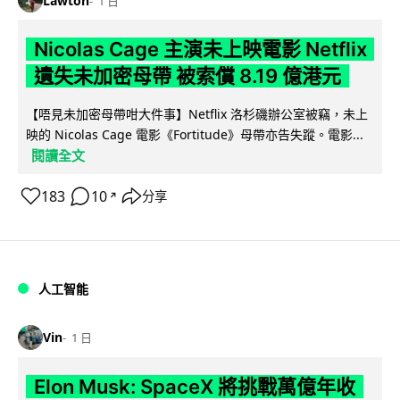
Lawton
1 日
Nicolas Cage 主演未上映電影 Netflix
遺失未加密母帶 被索償 8.19 億港元
【唔見未加密母帶咁大件事】Netflix 洛杉磯辦公室被竊，未上
映的 Nicolas Cage 電影《Fortitude》母帶亦告失蹤。電影...
閱讀全文
183
10
分享
↗
人工智能
Vin
1 日
Elon Musk: SpaceX 將挑戰萬億年收