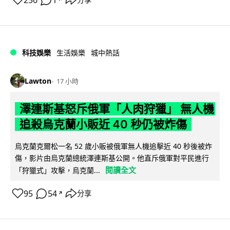
科技娛樂
生活娛樂
城中熱話
Lawton
17 小時
澤連斯基怒斥俄軍「人肉狩獵」 無人機
追殺烏克蘭小販近 40 秒仍被炸傷
烏克蘭克爾松一名 52 歲小販被俄軍無人機追擊近 40 秒後被炸
傷，影片由烏克蘭總統澤連斯基公開。他直斥俄軍對平民進行
閱讀全文
「狩獵式」攻擊，烏克蘭...
95
54
分享
↗