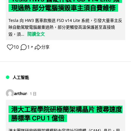
現過熱 部分電腦損毀車主須自費維修
Tesla 向 HW3 舊車款推送 FSD v14 Lite 系統，引發大量車主反
映自動駕駛電腦嚴重過熱，部分更觸發高溫保護甚至直接燒
閱讀全文
毀，須...
10
1
分享
↗
人工智能
arthur
1 日
港大工程學院研極簡架構晶片 搜尋速度
勝標準 CPU 1 億倍
港大團隊研發極簡架構模擬內容尋址記憶體（CAM）晶片，用