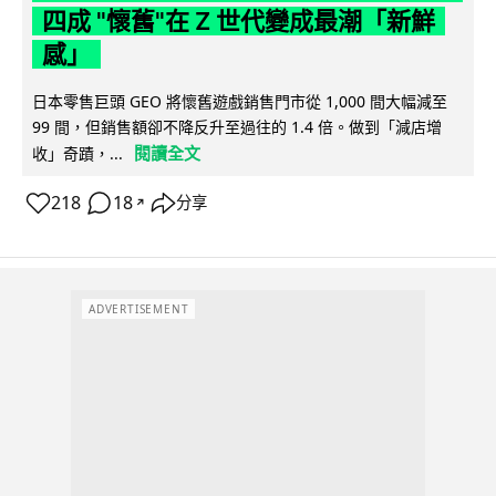
四成 "懷舊"在 Z 世代變成最潮「新鮮
感」
日本零售巨頭 GEO 將懷舊遊戲銷售門市從 1,000 間大幅減至
99 間，但銷售額卻不降反升至過往的 1.4 倍。做到「減店增
閱讀全文
收」奇蹟，...
218
18
分享
↗
ADVERTISEMENT