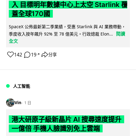
入 目標明年數據中心上太空 Starlink 覆
蓋全球170國
SpaceX 公佈最新第二季業績，受惠 Starlink 與 AI 業務帶動，
閱讀
季度收入按年飆升 92% 至 78 億美元。行政總裁 Elon...
全文
142
19
分享
↗
人工智能
Vin
1 日
港大研原子級新晶片 AI 搜尋速度提升
一億倍 手機人臉識別免上雲端