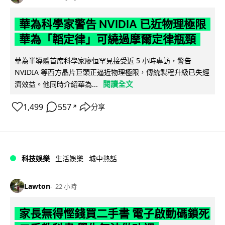
華為科學家警告 NVIDIA 已近物理極限
華為「韜定律」可繞過摩爾定律瓶頸
華為半導體首席科學家廖恒罕見接受近 5 小時專訪，警告
NVIDIA 等西方晶片巨頭正逼近物理極限，傳統製程升級已失經
閱讀全文
濟效益。他同時介紹華為...
1,499
557
分享
↗
科技娛樂
生活娛樂
城中熱話
Lawton
22 小時
家長無得慳錢買二手書 電子啟動碼鎖死