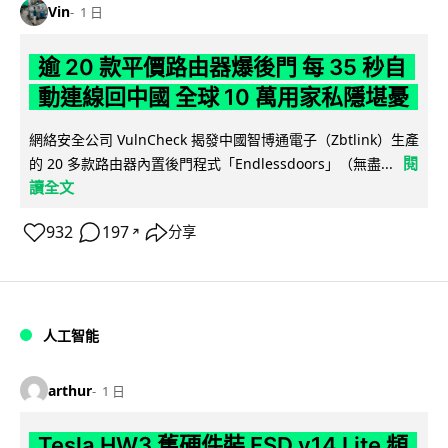
Vin
1 日
逾 20 款平價路由器爆後門 每 35 秒自
動連線回中國 全球 10 萬用家私隱堪憂
網絡安全公司 VulnCheck 揭發中國智博通電子（Zbtlink）生產
閱
的 20 多款路由器內置後門程式「Endlessdoors」（無盡...
讀全文
932
197
分享
↗
人工智能
arthur
1 日
Tesla HW3 舊硬件裝 FSD v14 Lite 頻