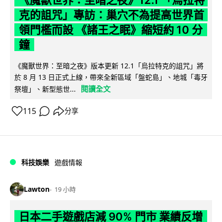
克的詛咒」專訪：巢穴不為提高世界首
領門檻而設 《諸王之眠》縮短約 10 分
鐘
《魔獸世界：至暗之夜》版本更新 12.1「烏拉特克的詛咒」將
於 8 月 13 日正式上線，帶來全新區域「盤蛇島」、地城「毒牙
閱讀全文
祭壇」、新型態世...
115
分享
科技娛樂
遊戲情報
Lawton
19 小時
日本二手遊戲店減 90% 門市 業績反增