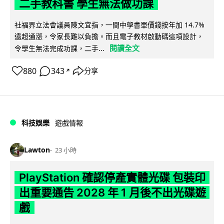
二手教科書 學生無法做功課
社福界立法會議員陳文宜指，一間中學書單價錢按年加 14.7%
遠超通漲，令家長難以負擔。而且電子教材啟動碼這項設計，
閱讀全文
令學生無法完成功課，二手...
880
343
分享
↗
科技娛樂
遊戲情報
Lawton
23 小時
PlayStation 確認停產實體光碟 包裝印
出重要通告 2028 年 1 月後不出光碟遊
戲