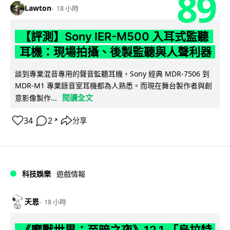
89
Lawton
18 小時
【評測】Sony IER-M500 入耳式監聽
耳機：現場拍攝、後製監聽與人聲利器
談到專業混音專用的聲音監聽耳機，Sony 經典 MDR-7506 到
MDR-M1 專業錄音室耳機都為人熟悉。而現在舞台製作者與創
閱讀全文
意影像製作...
34
2
分享
↗
科技娛樂
遊戲情報
天恩
18 小時
《魔獸世界：至暗之夜》12.1 「烏拉特