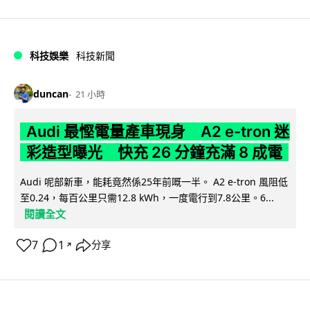
科技娛樂
科技新聞
duncan
21 小時
Audi 最慳電量產車現身 A2 e-tron 迷
彩造型曝光 快充 26 分鐘充滿 8 成電
Audi 呢部新車，能耗竟然係25年前嘅一半。 A2 e-tron 風阻低
至0.24，每百公里只需12.8 kWh，一度電行到7.8公里。6...
閱讀全文
7
1
分享
↗