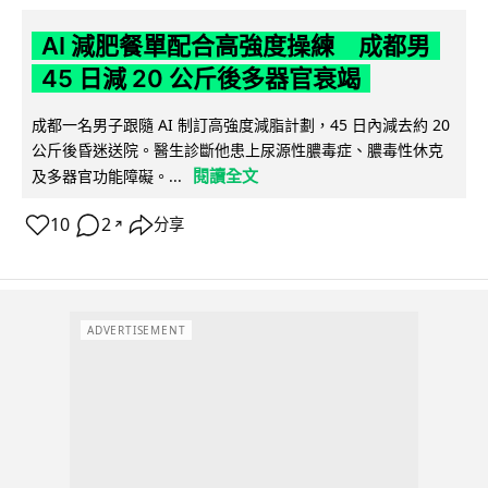
AI 減肥餐單配合高強度操練 成都男
45 日減 20 公斤後多器官衰竭
成都一名男子跟隨 AI 制訂高強度減脂計劃，45 日內減去約 20
公斤後昏迷送院。醫生診斷他患上尿源性膿毒症、膿毒性休克
閱讀全文
及多器官功能障礙。...
10
2
分享
↗
ADVERTISEMENT