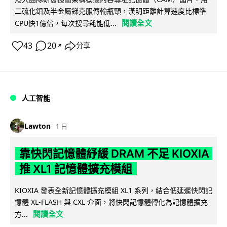
二硫化鉬及半金屬銻克服傳輸瓶頸，漢明距離計算速度比標準
閱讀全文
CPU快1億倍，每次搜尋耗能低...
43
20
分享
↗
人工智能
Lawton
1 日
靠快閃記憶體紓緩 DRAM 不足 KIOXIA
推 XL1 記憶體擴充模組
KIOXIA 發表全新記憶體擴充模組 XL1 系列，結合低延遲快閃記
憶體 XL-FLASH 與 CXL 介面，將快閃記憶體轉化為記憶體擴充
閱讀全文
方...