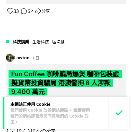
33
6
分享
↗
科技娛樂
生活科技
區塊鏈
Lawton
1 日
Fun Coffee 咖啡騙局爆煲 咖啡包裝虛
擬貨幣投資騙局 港澳警拘 8 人涉款
9,400 萬元
香港警方聯同澳門司警搗破以養生咖啡生意包裝的虛擬貨幣投
本網站正使用 Cookie
我們使用 Cookie 改善網站體驗。 繼續使用
資騙局 Fun Coffee，兩地共拘捕 8 人，接獲逾 200 宗舉報，涉
我們的網站即表示您同意我們的
Cookie 政
閱讀全文
款 9,4...
策
。
119
10
分享
↗