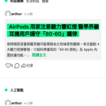
科技娛樂
生活科技
健康
arthur
3 小時
AirPods 用家注意聽力響紅燈 醫學界籲
耳機用戶謹守「60-60」鐵律
長時間高音量佩戴耳機可能導致永久性噪音性聽損。本文盤點 4
大聽力受損警號，介紹科學護耳的「60-60 原則」及 Apple 內
閱讀全文
置防護功能，...
5
分享
人工智能
arthur
4 小時