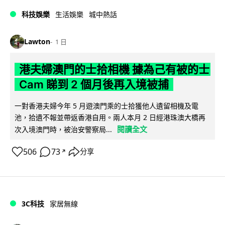
科技娛樂
生活娛樂
城中熱話
Lawton
1 日
港夫婦澳門的士拾相機 據為己有被的士
Cam 睇到 2 個月後再入境被捕
一對香港夫婦今年 5 月遊澳門乘的士拾獲他人遺留相機及電
池，拾遺不報並帶返香港自用。兩人本月 2 日經港珠澳大橋再
閱讀全文
次入境澳門時，被治安警察局...
506
73
分享
↗
3C科技
家居無線