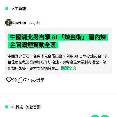
人工智能
Lawton
17 小時
中國湖北男自學 AI 「煉金術」 屋內煉
金冒濃煙驚動全區
中國湖北黃石一名男子見金價高企，利用 AI 自學提煉黃金，在
租住單位私設高壓爐及作坊冶煉，過程產生大量刺鼻濃煙，驚
閱讀全文
動鄰居報警。警方到場揭發整...
99
7
分享
↗
3C科技
流動音樂