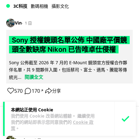
3C科技
數碼相機
攝影文化
Vin
1 日
Sony 授權鏡頭名單公佈 中國廠平價鏡
頭全數缺席 Nikon 已告唯卓仕侵權
Sony 公佈截至 2026 年 7 月的 E-Mount 鏡頭官方授權合作夥
伴名單，共 9 間夥伴入圍，包括蔡司、富士、適馬、騰龍等傳
閱讀全文
統光...
570
170
分享
↗
本網站正使用 Cookie
我們使用 Cookie 改善網站體驗。 繼續使用
我們的網站即表示您同意我們的
Cookie 政
科技娛樂
生活科技
健康
策
。