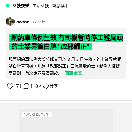
科技娛樂
生活科技
智慧城市
Lawton
17 小時
網約車條例生效 有司機暫時停工避風頭
的士業界籲白牌 "改邪歸正"
規管網約車法例大部分條文已於 8 月 3 日生效，的士業界就期
望白牌車司機，能夠「改邪歸正」回流駕駛的士。新例大幅提
閱讀全文
高罰則，首次定罪最高罰款...
171
110
分享
↗
ADVERTISEMENT