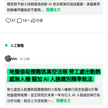
模型將不納入特朗普政府新 AI 安全框架的測試範圍。美國業界
閱讀全文
則聯署呼籲政府不要限...
37
18
分享
↗
人工智能
Vin
19 小時
地盤偷吸煙難逃高空法眼 勞工處出動熱
感無人機 擬加 AI 人臉識別精準執法
勞工處投入配備熱感應鏡頭的小型無人機進行高空巡邏以打擊
地盤違例吸煙，並正研究於未來一年內引入 AI 人臉識別與行為
閱讀全文
分析功能，結合三大技術進一...