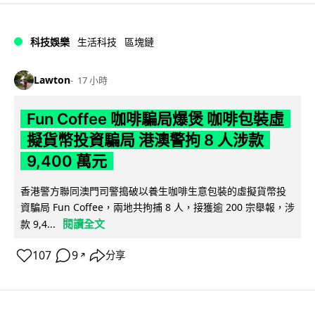
科技娛樂
生活科技
區塊鏈
Lawton
17 小時
Fun Coffee 咖啡騙局爆煲 咖啡包裝虛
擬貨幣投資騙局 港澳警拘 8 人涉款
9,400 萬元
香港警方聯同澳門司警搗破以養生咖啡生意包裝的虛擬貨幣投
資騙局 Fun Coffee，兩地共拘捕 8 人，接獲逾 200 宗舉報，涉
閱讀全文
款 9,4...
107
9
分享
↗