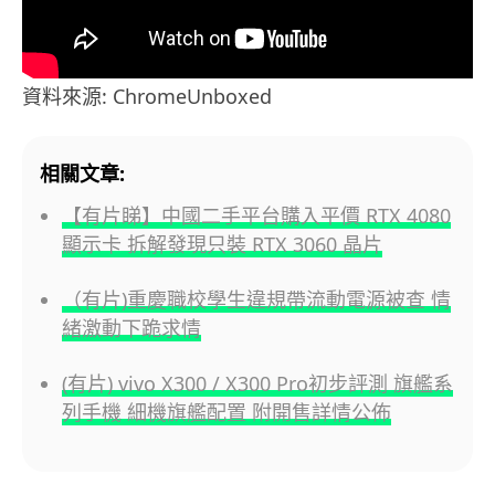
資料來源: ChromeUnboxed
相關文章:
【有片睇】中國二手平台購入平價 RTX 4080
顯示卡 拆解發現只裝 RTX 3060 晶片
（有片)重慶職校學生違規帶流動電源被查 情
緒激動下跪求情
(有片) vivo X300 / X300 Pro初步評測 旗艦系
列手機 細機旗艦配置 附開售詳情公佈