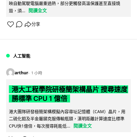
映自動駕駛電腦嚴重過熱，部分更觸發高溫保護甚至直接燒
閱讀全文
毀，須...
分享
人工智能
arthur
1 小時
港大工程學院研極簡架構晶片 搜尋速度
勝標準 CPU 1 億倍
港大團隊研發極簡架構模擬內容尋址記憶體（CAM）晶片，用
二硫化鉬及半金屬銻克服傳輸瓶頸，漢明距離計算速度比標準
閱讀全文
CPU快1億倍，每次搜尋耗能低...