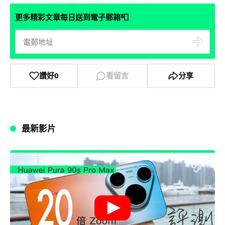
📮
更多精彩文章每日送到電子郵箱
讚好
0
看留言
分享
最新影片