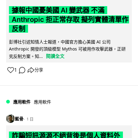
據報中國憂美國 AI 變武器 不滿
Anthropic 拒正常存取 擬列實體清單作
反制
彭博社引述知情人士報道，中國官方擔心美國 AI 公司
Anthropic 開發的頂級模型 Mythos 可被用作攻擊武器，正研
閱讀全文
究反制方案。知...
1
分享
應用軟件
應用軟件
藍骨
1 日
詐騙短訊源源不絕背後是個人資料外