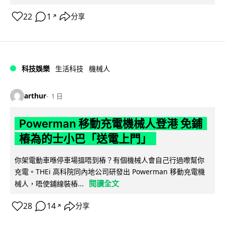
22
1
分享
↗
科技娛樂
生活科技
機械人
arthur
1 日
Powerman 移動充電機械人登港 免鋪
樁為的士小巴「送電上門」
你架電動車喺停車場搵唔到樁？有個機械人會自己行過嚟幫你
充電。THEi 高科院同內地公司研發出 Powerman 移動充電機
閱讀全文
械人，唔使鋪線裝樁...
28
14
分享
↗