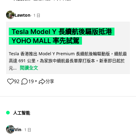
Lawton
1 日
Tesla Model Y 長續航後驅版抵港
YOHO MALL 率先試駕
Tesla 香港推出 Model Y Premium 長續航後輪驅動版，續航最
高達 691 公里，為家族中續航最長單摩打版本。新車即日起於
閱讀全文
元...
92
19
分享
↗
人工智能
Vin
1 日