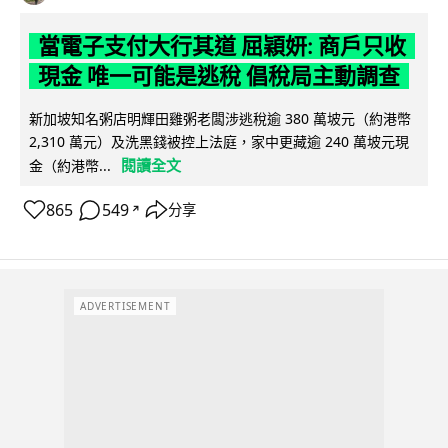
當電子支付大行其道 屈穎妍: 商戶只收
現金 唯一可能是逃稅 倡稅局主動調查
新加坡知名粥店明輝田雞粥老闆涉逃稅逾 380 萬坡元（約港幣
2,310 萬元）及洗黑錢被控上法庭，家中更藏逾 240 萬坡元現
閱讀全文
金（約港幣...
865
549
分享
↗
ADVERTISEMENT