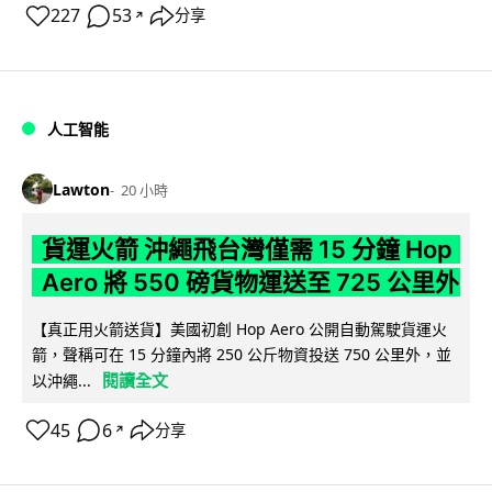
227
53
分享
↗
人工智能
Lawton
20 小時
貨運火箭 沖繩飛台灣僅需 15 分鐘 Hop
Aero 將 550 磅貨物運送至 725 公里外
【真正用火箭送貨】美國初創 Hop Aero 公開自動駕駛貨運火
箭，聲稱可在 15 分鐘內將 250 公斤物資投送 750 公里外，並
閱讀全文
以沖繩...
45
6
分享
↗