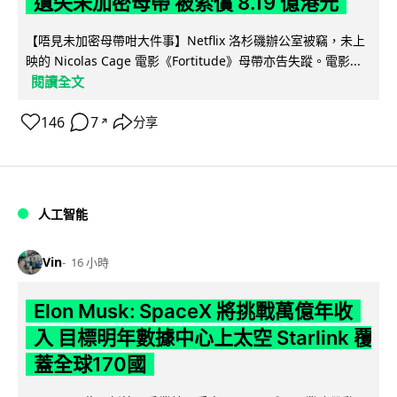
遺失未加密母帶 被索償 8.19 億港元
【唔見未加密母帶咁大件事】Netflix 洛杉磯辦公室被竊，未上
映的 Nicolas Cage 電影《Fortitude》母帶亦告失蹤。電影...
閱讀全文
146
7
分享
↗
人工智能
Vin
16 小時
Elon Musk: SpaceX 將挑戰萬億年收
入 目標明年數據中心上太空 Starlink 覆
蓋全球170國