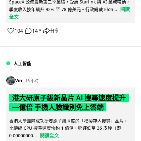
SpaceX 公佈最新第二季業績，受惠 Starlink 與 AI 業務帶動，
閱讀
季度收入按年飆升 92% 至 78 億美元。行政總裁 Elon...
全文
104
14
分享
↗
人工智能
Vin
16 小時
港大研原子級新晶片 AI 搜尋速度提升
一億倍 手機人臉識別免上雲端
香港大學團隊成功研發原子級厚度的「模擬存內搜尋」晶片，
比傳統 CPU 搜尋速度快約 1 億倍，延遲低至 36 皮秒（即
閱讀全文
0.00000000...