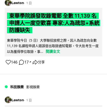
Lawton
1 日
東華學院誤發取錄電郵 全數 11,139 名
申請人一度空歡喜 專家:人為疏忽+系統
防護缺失
東華學院今日（5 日）大學聯招放榜之際，因人為疏忽向全數
11,139 名課程申請人錯誤發出取錄通知電郵，令大批考生一度
閱讀全文
以為獲得學位取錄，事...
146
17
分享
↗
科技娛樂
影視娛樂
Lawton
1 日