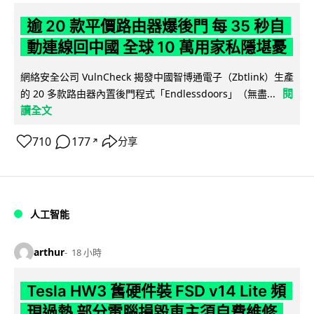
逾 20 款平價路由器爆後門 每 35 秒自
動連線回中國 全球 10 萬用家私隱堪憂
網絡安全公司 VulnCheck 揭發中國智博通電子（Zbtlink）生產
閱
的 20 多款路由器內置後門程式「Endlessdoors」（無盡...
讀全文
710
177
分享
↗
人工智能
arthur
18 小時
Tesla HW3 舊硬件裝 FSD v14 Lite 頻
現過熱 部分電腦損毀車主須自費維修