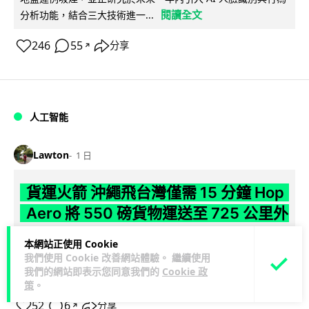
閱讀全文
分析功能，結合三大技術進一...
246
55
分享
↗
人工智能
Lawton
1 日
貨運火箭 沖繩飛台灣僅需 15 分鐘 Hop
Aero 將 550 磅貨物運送至 725 公里外
【真正用火箭送貨】美國初創 Hop Aero 公開自動駕駛貨運火
本網站正使用 Cookie
我們使用 Cookie 改善網站體驗。 繼續使用
箭，聲稱可在 15 分鐘內將 250 公斤物資投送 750 公里外，並
我們的網站即表示您同意我們的
Cookie 政
閱讀全文
以沖繩...
策
。
52
6
分享
↗