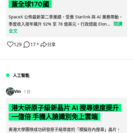
蓋全球170國
SpaceX 公佈最新第二季業績，受惠 Starlink 與 AI 業務帶動，
閱讀
季度收入按年飆升 92% 至 78 億美元。行政總裁 Elon...
全文
129
17
分享
↗
人工智能
Vin
1 日
港大研原子級新晶片 AI 搜尋速度提升
一億倍 手機人臉識別免上雲端
香港大學團隊成功研發原子級厚度的「模擬存內搜尋」晶片，