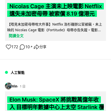
Nicolas Cage 主演未上映電影 Netflix
遺失未加密母帶 被索償 8.19 億港元
【唔見未加密母帶咁大件事】Netflix 洛杉磯辦公室被竊，未上
映的 Nicolas Cage 電影《Fortitude》母帶亦告失蹤。電影...
閱讀全文
172
10
分享
↗
人工智能
Vin
1 日
Elon Musk: SpaceX 將挑戰萬億年收
入 目標明年數據中心上太空 Starlink 覆