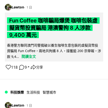
Lawton
1 日
Fun Coffee 咖啡騙局爆煲 咖啡包裝虛
擬貨幣投資騙局 港澳警拘 8 人涉款
9,400 萬元
香港警方聯同澳門司警搗破以養生咖啡生意包裝的虛擬貨幣投
資騙局 Fun Coffee，兩地共拘捕 8 人，接獲逾 200 宗舉報，涉
閱讀全文
款 9,4...
118
9
分享
↗
科技娛樂
生活科技
智慧城市
Lawton
1 日