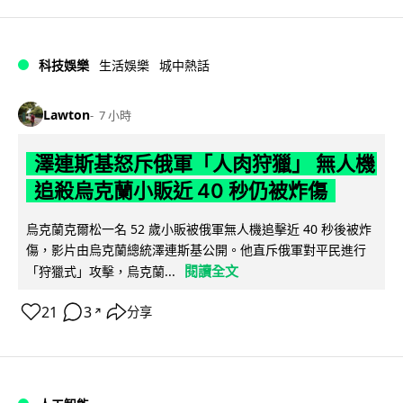
科技娛樂
生活娛樂
城中熱話
Lawton
7 小時
澤連斯基怒斥俄軍「人肉狩獵」 無人機
追殺烏克蘭小販近 40 秒仍被炸傷
烏克蘭克爾松一名 52 歲小販被俄軍無人機追擊近 40 秒後被炸
傷，影片由烏克蘭總統澤連斯基公開。他直斥俄軍對平民進行
閱讀全文
「狩獵式」攻擊，烏克蘭...
21
3
分享
↗