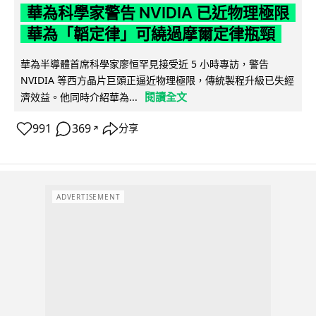
華為科學家警告 NVIDIA 已近物理極限
華為「韜定律」可繞過摩爾定律瓶頸
華為半導體首席科學家廖恒罕見接受近 5 小時專訪，警告
NVIDIA 等西方晶片巨頭正逼近物理極限，傳統製程升級已失經
閱讀全文
濟效益。他同時介紹華為...
991
369
分享
↗
ADVERTISEMENT