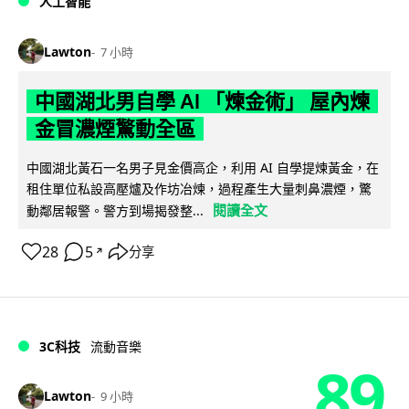
人工智能
Lawton
7 小時
中國湖北男自學 AI 「煉金術」 屋內煉
金冒濃煙驚動全區
中國湖北黃石一名男子見金價高企，利用 AI 自學提煉黃金，在
租住單位私設高壓爐及作坊冶煉，過程產生大量刺鼻濃煙，驚
閱讀全文
動鄰居報警。警方到場揭發整...
28
5
分享
↗
3C科技
流動音樂
89
Lawton
9 小時