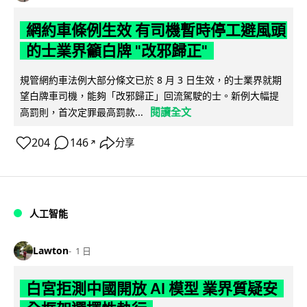
網約車條例生效 有司機暫時停工避風頭
的士業界籲白牌 "改邪歸正"
規管網約車法例大部分條文已於 8 月 3 日生效，的士業界就期
望白牌車司機，能夠「改邪歸正」回流駕駛的士。新例大幅提
閱讀全文
高罰則，首次定罪最高罰款...
204
146
分享
↗
人工智能
Lawton
1 日
白宮拒測中國開放 AI 模型 業界質疑安