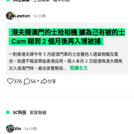
Lawton
14 小時
港夫婦澳門的士拾相機 據為己有被的士
Cam 睇到 2 個月後再入境被捕
一對香港夫婦今年 5 月遊澳門乘的士拾獲他人遺留相機及電
池，拾遺不報並帶返香港自用。兩人本月 2 日經港珠澳大橋再
閱讀全文
次入境澳門時，被治安警察局...
376
56
分享
↗
3C科技
家居無線
Vin
14 小時