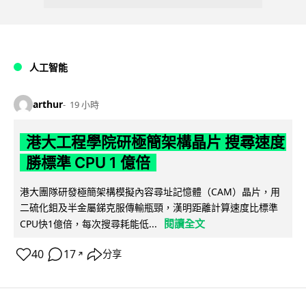
人工智能
arthur
19 小時
港大工程學院研極簡架構晶片 搜尋速度
勝標準 CPU 1 億倍
港大團隊研發極簡架構模擬內容尋址記憶體（CAM）晶片，用
二硫化鉬及半金屬銻克服傳輸瓶頸，漢明距離計算速度比標準
閱讀全文
CPU快1億倍，每次搜尋耗能低...
40
17
分享
↗