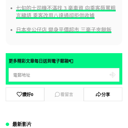
七旬的士司機不滿找 3 毫車資 向乘客辱罵粗
言穢語 乘客改用八達通卻拒供收據
日本夾公仔店 變身平價超市 三毫子夾餸飯
📮
更多精彩文章每日送到電子郵箱
讚好
0
看留言
分享
最新影片