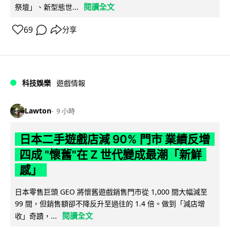
閱讀全文
祭壇」、新型態世...
69
分享
科技娛樂
遊戲情報
Lawton
9 小時
日本二手遊戲店減 90% 門市 業績反增
四成 "懷舊"在 Z 世代變成最潮「新鮮
感」
日本零售巨頭 GEO 將懷舊遊戲銷售門市從 1,000 間大幅減至
99 間，但銷售額卻不降反升至過往的 1.4 倍。做到「減店增
閱讀全文
收」奇蹟，...