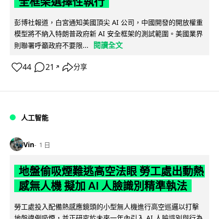
全框架選擇性執行
彭博社報道，白宮通知美國頂尖 AI 公司，中國開發的開放權重
模型將不納入特朗普政府新 AI 安全框架的測試範圍。美國業界
閱讀全文
則聯署呼籲政府不要限...
44
21
分享
↗
人工智能
Vin
1 日
地盤偷吸煙難逃高空法眼 勞工處出動熱
感無人機 擬加 AI 人臉識別精準執法
勞工處投入配備熱感應鏡頭的小型無人機進行高空巡邏以打擊
地盤違例吸煙，並正研究於未來一年內引入 AI 人臉識別與行為