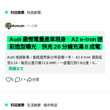
科技娛樂
科技新聞
duncan
11 小時
Audi 最慳電量產車現身 A2 e-tron 迷
彩造型曝光 快充 26 分鐘充滿 8 成電
Audi 呢部新車，能耗竟然係25年前嘅一半。 A2 e-tron 風阻低
至0.24，每百公里只需12.8 kWh，一度電行到7.8公里。6...
閱讀全文
5
1
分享
↗
科技娛樂
生活娛樂
城中熱話