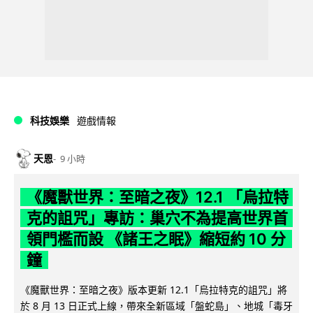
科技娛樂
遊戲情報
天恩
9 小時
《魔獸世界：至暗之夜》12.1 「烏拉特
克的詛咒」專訪：巢穴不為提高世界首
領門檻而設 《諸王之眠》縮短約 10 分
鐘
《魔獸世界：至暗之夜》版本更新 12.1「烏拉特克的詛咒」將
於 8 月 13 日正式上線，帶來全新區域「盤蛇島」、地城「毒牙