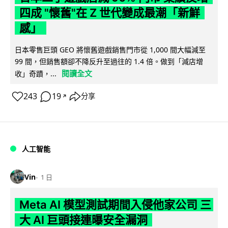
四成 "懷舊"在 Z 世代變成最潮「新鮮
感」
日本零售巨頭 GEO 將懷舊遊戲銷售門市從 1,000 間大幅減至
99 間，但銷售額卻不降反升至過往的 1.4 倍。做到「減店增
閱讀全文
收」奇蹟，...
243
19
分享
↗
人工智能
Vin
1 日
Meta AI 模型測試期間入侵他家公司 三
大 AI 巨頭接連曝安全漏洞