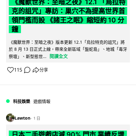
《魔獸世界：至暗之夜》12.1 「烏拉特
克的詛咒」專訪：巢穴不為提高世界首
領門檻而設 《諸王之眠》縮短約 10 分
鐘
《魔獸世界：至暗之夜》版本更新 12.1「烏拉特克的詛咒」將
於 8 月 13 日正式上線，帶來全新區域「盤蛇島」、地城「毒牙
閱讀全文
祭壇」、新型態世...
115
分享
科技娛樂
遊戲情報
Lawton
1 日
日本二手遊戲店減 90% 門市 業績反增