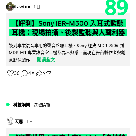
89
Lawton
1 日
【評測】Sony IER-M500 入耳式監聽
耳機：現場拍攝、後製監聽與人聲利器
談到專業混音專用的聲音監聽耳機，Sony 經典 MDR-7506 到
MDR-M1 專業錄音室耳機都為人熟悉。而現在舞台製作者與創
閱讀全文
意影像製作...
36
4
分享
↗
科技娛樂
遊戲情報
天恩
1 日