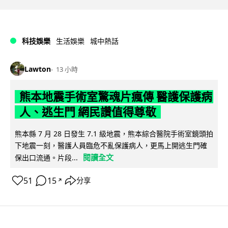
科技娛樂
生活娛樂
城中熱話
Lawton
13 小時
熊本地震手術室驚魂片瘋傳 醫護保護病
人、逃生門 網民讚值得尊敬
熊本縣 7 月 28 日發生 7.1 級地震，熊本綜合醫院手術室鏡頭拍
下地震一刻，醫護人員臨危不亂保護病人，更馬上開逃生門確
閱讀全文
保出口流通。片段...
51
15
分享
↗