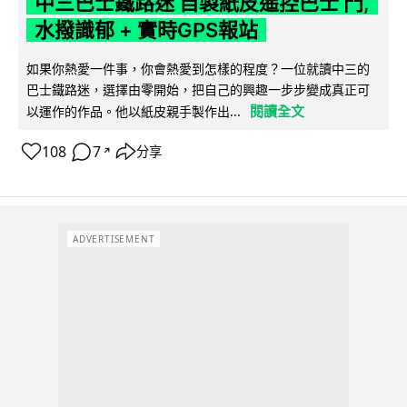
中三巴士鐵路迷 自製紙皮遙控巴士 門,
水撥識郁 + 實時GPS報站
如果你熱愛一件事，你會熱愛到怎樣的程度？一位就讀中三的
巴士鐵路迷，選擇由零開始，把自己的興趣一步步變成真正可
閱讀全文
以運作的作品。他以紙皮親手製作出...
108
7
分享
↗
ADVERTISEMENT