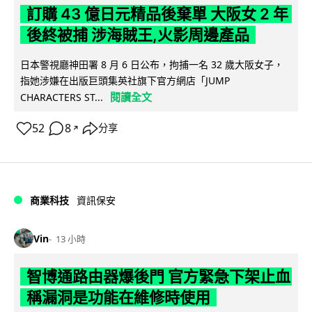
訂購 43 億日元精品後棄單 大阪女 2 年
後終被捕 涉海賊王,火影周邊產品
日本警視廳神田署 8 月 6 日公布，拘捕一名 32 歲大阪女子，
指她涉嫌在出版巨頭集英社旗下官方網店「JUMP
閱讀全文
CHARACTERS ST...
52
8
分享
↗
商業科技
資訊保安
Vin
13 小時
智博通路由器爆後門 官方緊急下架止血
稱漏洞是功能在維修時使用