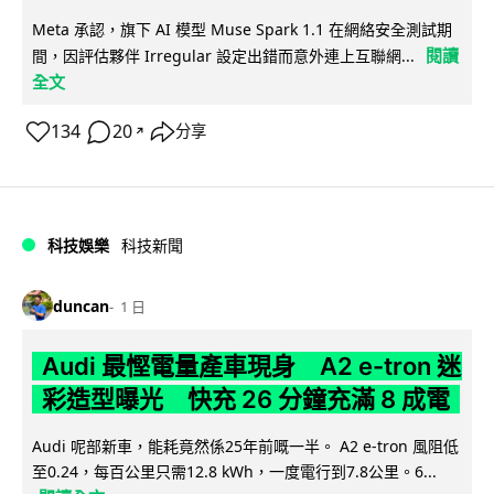
Meta 承認，旗下 AI 模型 Muse Spark 1.1 在網絡安全測試期
閱讀
間，因評估夥伴 Irregular 設定出錯而意外連上互聯網...
全文
134
20
分享
↗
科技娛樂
科技新聞
duncan
1 日
Audi 最慳電量產車現身 A2 e-tron 迷
彩造型曝光 快充 26 分鐘充滿 8 成電
Audi 呢部新車，能耗竟然係25年前嘅一半。 A2 e-tron 風阻低
至0.24，每百公里只需12.8 kWh，一度電行到7.8公里。6...