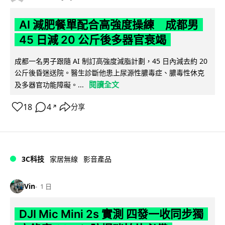
AI 減肥餐單配合高強度操練 成都男
45 日減 20 公斤後多器官衰竭
成都一名男子跟隨 AI 制訂高強度減脂計劃，45 日內減去約 20
公斤後昏迷送院。醫生診斷他患上尿源性膿毒症、膿毒性休克
閱讀全文
及多器官功能障礙。...
18
4
分享
↗
3C科技
家居無線
影音產品
Vin
1 日
DJI Mic Mini 2s 實測 四發一收同步獨