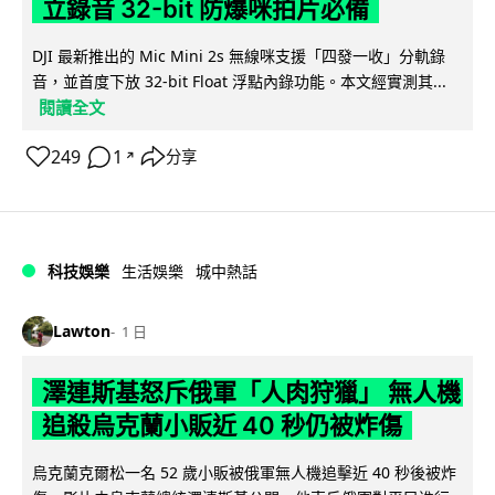
立錄音 32-bit 防爆咪拍片必備
DJI 最新推出的 Mic Mini 2s 無線咪支援「四發一收」分軌錄
音，並首度下放 32-bit Float 浮點內錄功能。本文經實測其...
閱讀全文
249
1
分享
↗
科技娛樂
生活娛樂
城中熱話
Lawton
1 日
澤連斯基怒斥俄軍「人肉狩獵」 無人機
追殺烏克蘭小販近 40 秒仍被炸傷
烏克蘭克爾松一名 52 歲小販被俄軍無人機追擊近 40 秒後被炸