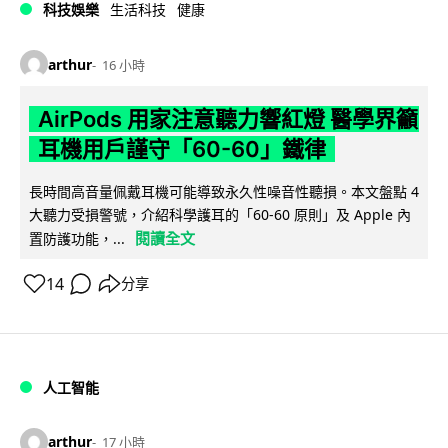
科技娛樂
生活科技
健康
arthur
16 小時
AirPods 用家注意聽力響紅燈 醫學界籲
耳機用戶謹守「60-60」鐵律
長時間高音量佩戴耳機可能導致永久性噪音性聽損。本文盤點 4
大聽力受損警號，介紹科學護耳的「60-60 原則」及 Apple 內
閱讀全文
置防護功能，...
14
分享
人工智能
arthur
17 小時