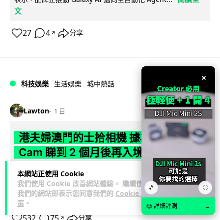
文
27
4
分享
↗
×
科技娛樂
生活娛樂
城中熱話
Lawton
1 日
港夫婦澳門的士拾相機 據為己有被的士
Cam 睇到 2 個月後再入境被捕
一對香港夫婦今年 5 月遊澳門乘的士拾獲他人遺留相機及電
本網站正使用 Cookie
我們使用 Cookie 改善網站體驗。 繼續使用
池，拾遺不報並帶返香港自用。兩人本月 2 日經港珠澳大橋再
🎵
⛶
我們的網站即表示您同意我們的
Cookie 政
閱讀全文
次入境澳門時，被治安警察局...
策
。
📖 詳細評測
→
532
75
分享
↗