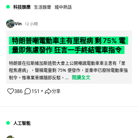
科技娛樂
生活娛樂
城中熱話
Vin
12 小時
特朗普嘲電動車主有里程病 剩 75% 電
量即焦慮發作 狂言一手終結電車指令
特朗普在拉斯維加斯造勢大會上公開嘲諷電動車車主患有「里
程焦慮病」，聲稱電量剩 75% 便發作，並重申已廢除電動車強
閱讀全文
制令。惟專業車媒隨即反駁，...
386
151
分享
↗
人工智能