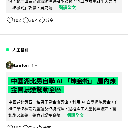
傷，影片由烏克蘭總統澤連斯基公開。他直斥俄軍對平民進行
閱讀全文
「狩獵式」攻擊，烏克蘭...
102
36
分享
↗
人工智能
Lawton
1 日
中國湖北男自學 AI 「煉金術」 屋內煉
金冒濃煙驚動全區
中國湖北黃石一名男子見金價高企，利用 AI 自學提煉黃金，在
租住單位私設高壓爐及作坊冶煉，過程產生大量刺鼻濃煙，驚
閱讀全文
動鄰居報警。警方到場揭發整...
分享
↗