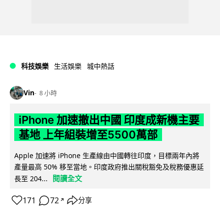
科技娛樂
生活娛樂
城中熱話
Vin
8 小時
iPhone 加速撤出中國 印度成新機主要
基地 上年組裝增至5500萬部
Apple 加速將 iPhone 生產線由中國轉往印度，目標兩年內將
產量最高 50% 移至當地。印度政府推出關稅豁免及稅務優惠延
閱讀全文
長至 204...
171
72
分享
↗