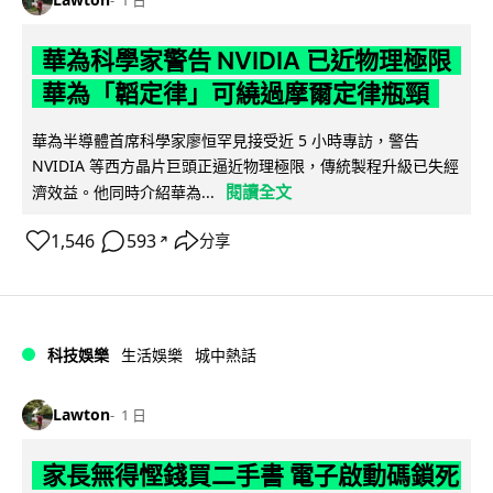
1 日
華為科學家警告 NVIDIA 已近物理極限
華為「韜定律」可繞過摩爾定律瓶頸
華為半導體首席科學家廖恒罕見接受近 5 小時專訪，警告
NVIDIA 等西方晶片巨頭正逼近物理極限，傳統製程升級已失經
閱讀全文
濟效益。他同時介紹華為...
1,546
593
分享
↗
科技娛樂
生活娛樂
城中熱話
Lawton
1 日
家長無得慳錢買二手書 電子啟動碼鎖死