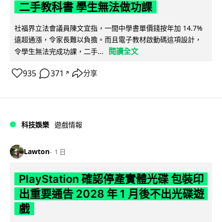
二手教科書 學生無法做功課
社福界立法會議員陳文宜指，一間中學書單價錢按年加 14.7%
遠超通漲，令家長難以負擔。而且電子教材啟動碼這項設計，
閱讀全文
令學生無法完成功課，二手...
935
371
分享
↗
科技娛樂
遊戲情報
Lawton
1 日
PlayStation 確認停產實體光碟 包裝印
出重要通告 2028 年 1 月後不出光碟遊
戲