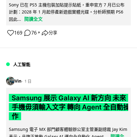
Sony 已在 PS5 主機包裝加貼提示貼紙，重申官方 7 月已公布
計劃：2028 年 1 月起停產新遊戲實體光碟。分析師預期 PS6
閱讀全文
因此...
169
76
分享
↗
人工智能
Vin
1 日
Samsung 展示 Galaxy AI 新方向 未來
手機毋須輸入文字 轉向 Agent 全自動操
作
Samsung 電子 MX 部門顧客體驗辦公室主管兼副總裁 Jay Kim
閱讀全
表示，品牌正推動 Galaxy AI 邁向全自動化 Agent...