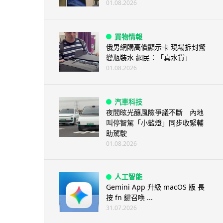
01.08.2026
買物情報
俄男網購高價顯示卡 現場拆封驚
變瓶裝水 網民：「真水貨」
01.08.2026
汽車科技
夜間眩光釀風險爭議不斷 內地
叫停智駕「小藍燈」同步收緊輔
助駕駛
01.08.2026
人工智能
Gemini App 升級 macOS 版 長
按 fn 鍵召喚 ...
31.07.2026