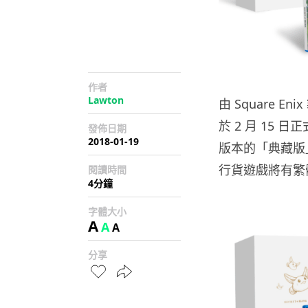
作者
Lawton
由 Square E
於 2 月 15 日正
發佈日期
2018-01-19
版本的「典藏版
行貨遊戲將有繁
閱讀時間
4分鐘
字體大小
A
A
A
分享