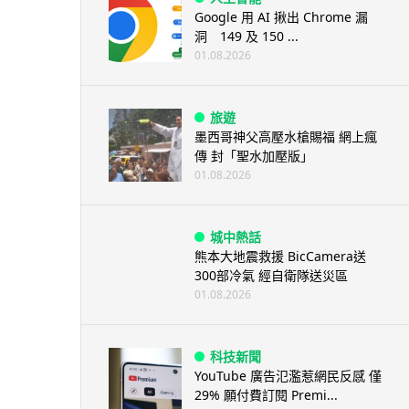
Google 用 AI 揪出 Chrome 漏
洞 149 及 150 ...
01.08.2026
旅遊
墨西哥神父高壓水槍賜福 網上瘋
傳 封「聖水加壓版」
01.08.2026
城中熱話
熊本大地震救援 BicCamera送
300部冷氣 經自衛隊送災區
01.08.2026
科技新聞
YouTube 廣告氾濫惹網民反感 僅
29% 願付費訂閱 Premi...