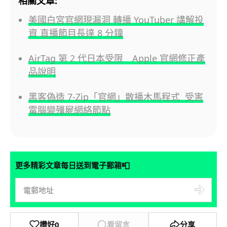
相關文章:
美國白宮官網現漏洞 轉播 YouTuber 講解投
資 直播節目長達 8 分鐘
AirTag 第 2 代日本受限 Apple 官網修正產
品說明
黑客偽造 7-Zip「官網」散播木馬程式 受害
電腦變殭屍網絡節點
📮
更多精彩文章每日送到電子郵箱
讚好
0
看留言
分享