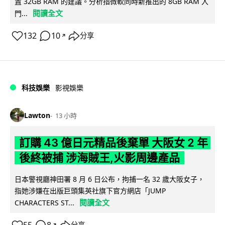
置 32GB RAM 的建議。分析指微軟同時新推出的 8GB RAM 入
閱讀全文
門...
132
10
分享
↗
科技娛樂
影視娛樂
Lawton
13 小時
訂購 43 億日元精品後棄單 大阪女 2 年
後終被捕 涉海賊王,火影周邊產品
日本警視廳神田署 8 月 6 日公布，拘捕一名 32 歲大阪女子，
指她涉嫌在出版巨頭集英社旗下官方網店「JUMP
閱讀全文
CHARACTERS ST...
↗