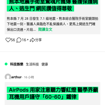
熊本地震手術室驚魂片瘋傳 醫護保護病
人、逃生門 網民讚值得尊敬
熊本縣 7 月 28 日發生 7.1 級地震，熊本綜合醫院手術室鏡頭拍
下地震一刻，醫護人員臨危不亂保護病人，更馬上開逃生門確
閱讀全文
保出口流通。片段...
56
16
分享
↗
科技娛樂
生活科技
健康
arthur
16 小時
AirPods 用家注意聽力響紅燈 醫學界籲
耳機用戶謹守「60-60」鐵律