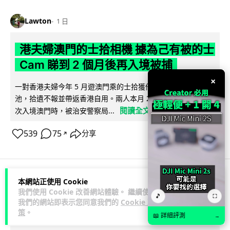
Lawton
1 日
港夫婦澳門的士拾相機 據為己有被的士
Cam 睇到 2 個月後再入境被捕
×
一對香港夫婦今年 5 月遊澳門乘的士拾獲他人遺留相機及電
池，拾遺不報並帶返香港自用。兩人本月 2 日經港珠澳大橋再
閱讀全文
次入境澳門時，被治安警察局...
539
75
分享
↗
本網站正使用 Cookie
3C科技
家居無線
我們使用 Cookie 改善網站體驗。 繼續使用
🎵
⛶
我們的網站即表示您同意我們的
Cookie 政
策
。
Vin
1 日
📖 詳細評測
→