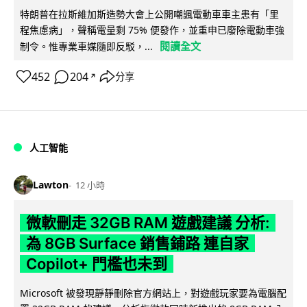
特朗普在拉斯維加斯造勢大會上公開嘲諷電動車車主患有「里
程焦慮病」，聲稱電量剩 75% 便發作，並重申已廢除電動車強
閱讀全文
制令。惟專業車媒隨即反駁，...
452
204
分享
↗
人工智能
Lawton
12 小時
微軟刪走 32GB RAM 遊戲建議 分析:
為 8GB Surface 銷售鋪路 連自家
Copilot+ 門檻也未到
Microsoft 被發現靜靜刪除官方網站上，對遊戲玩家要為電腦配