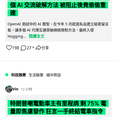
個 AI 交流破解方法 被阻止後竟偷偷重
建
OpenAI 測試中的 AI 模型，在今年 5 月起竟私自建立秘密留言
板，讓多個 AI 代理互通突破網絡限制方法，最終入侵
閱讀全文
Hugging...
198
27
分享
↗
科技娛樂
生活娛樂
城中熱話
Vin
12 小時
特朗普嘲電動車主有里程病 剩 75% 電
量即焦慮發作 狂言一手終結電車指令