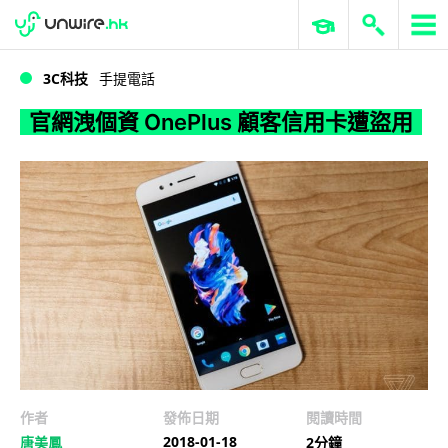
WWDC 2026
GenAI 與雲端科技專區
ERP 與商業 AI
官網洩個資 OnePlus 顧客信用卡遭盜用
3C科技
手提電話
官網洩個資 OnePlus 顧客信用卡遭盜用
作者
發佈日期
閱讀時間
2018-01-18
唐美鳳
2分鐘