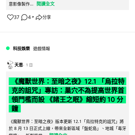
閱讀全文
意影像製作...
37
4
分享
↗
科技娛樂
遊戲情報
天恩
1 日
《魔獸世界：至暗之夜》12.1 「烏拉特
克的詛咒」專訪：巢穴不為提高世界首
領門檻而設 《諸王之眠》縮短約 10 分
鐘
《魔獸世界：至暗之夜》版本更新 12.1「烏拉特克的詛咒」將
於 8 月 13 日正式上線，帶來全新區域「盤蛇島」、地城「毒牙