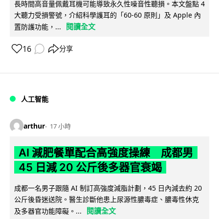
長時間高音量佩戴耳機可能導致永久性噪音性聽損。本文盤點 4
大聽力受損警號，介紹科學護耳的「60-60 原則」及 Apple 內
閱讀全文
置防護功能，...
16
分享
人工智能
arthur
17 小時
AI 減肥餐單配合高強度操練 成都男
45 日減 20 公斤後多器官衰竭
成都一名男子跟隨 AI 制訂高強度減脂計劃，45 日內減去約 20
公斤後昏迷送院。醫生診斷他患上尿源性膿毒症、膿毒性休克
閱讀全文
及多器官功能障礙。...