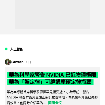
人工智能
Lawton
1 日
華為科學家警告 NVIDIA 已近物理極限
華為「韜定律」可繞過摩爾定律瓶頸
華為半導體首席科學家廖恒罕見接受近 5 小時專訪，警告
NVIDIA 等西方晶片巨頭正逼近物理極限，傳統製程升級已失經
閱讀全文
濟效益。他同時介紹華為...