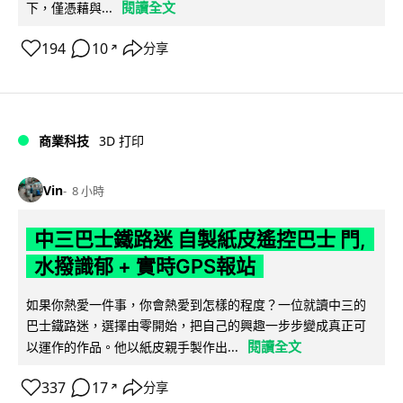
閱讀全文
下，僅憑藉與...
194
10
分享
↗
商業科技
3D 打印
Vin
8 小時
中三巴士鐵路迷 自製紙皮遙控巴士 門,
水撥識郁 + 實時GPS報站
如果你熱愛一件事，你會熱愛到怎樣的程度？一位就讀中三的
巴士鐵路迷，選擇由零開始，把自己的興趣一步步變成真正可
閱讀全文
以運作的作品。他以紙皮親手製作出...
337
17
分享
↗