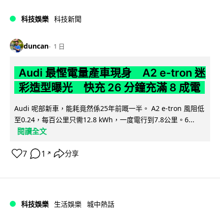
科技娛樂
科技新聞
duncan
1 日
Audi 最慳電量產車現身 A2 e-tron 迷
彩造型曝光 快充 26 分鐘充滿 8 成電
Audi 呢部新車，能耗竟然係25年前嘅一半。 A2 e-tron 風阻低
至0.24，每百公里只需12.8 kWh，一度電行到7.8公里。6...
閱讀全文
7
1
分享
↗
科技娛樂
生活娛樂
城中熱話