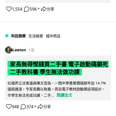
1,554
596
分享
↗
科技娛樂
生活娛樂
城中熱話
Lawton
1 日
家長無得慳錢買二手書 電子啟動碼鎖死
二手教科書 學生無法做功課
社福界立法會議員陳文宜指，一間中學書單價錢按年加 14.7%
遠超通漲，令家長難以負擔。而且電子教材啟動碼這項設計，
閱讀全文
令學生無法完成功課，二手...
948
374
分享
↗