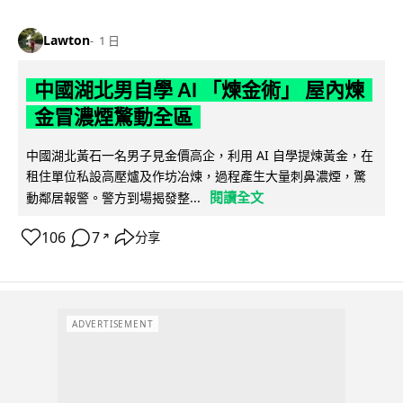
Lawton
1 日
中國湖北男自學 AI 「煉金術」 屋內煉
金冒濃煙驚動全區
中國湖北黃石一名男子見金價高企，利用 AI 自學提煉黃金，在
租住單位私設高壓爐及作坊冶煉，過程產生大量刺鼻濃煙，驚
閱讀全文
動鄰居報警。警方到場揭發整...
106
7
分享
↗
ADVERTISEMENT