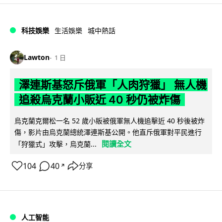
科技娛樂
生活娛樂
城中熱話
Lawton
1 日
澤連斯基怒斥俄軍「人肉狩獵」 無人機
追殺烏克蘭小販近 40 秒仍被炸傷
烏克蘭克爾松一名 52 歲小販被俄軍無人機追擊近 40 秒後被炸
傷，影片由烏克蘭總統澤連斯基公開。他直斥俄軍對平民進行
閱讀全文
「狩獵式」攻擊，烏克蘭...
104
40
分享
↗
人工智能