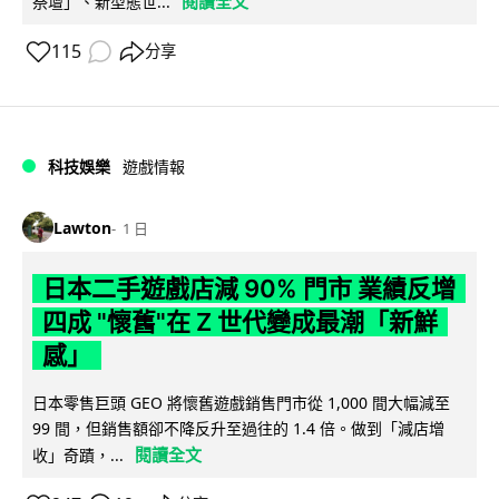
閱讀全文
祭壇」、新型態世...
115
分享
科技娛樂
遊戲情報
Lawton
1 日
日本二手遊戲店減 90% 門市 業績反增
四成 "懷舊"在 Z 世代變成最潮「新鮮
感」
日本零售巨頭 GEO 將懷舊遊戲銷售門市從 1,000 間大幅減至
99 間，但銷售額卻不降反升至過往的 1.4 倍。做到「減店增
閱讀全文
收」奇蹟，...