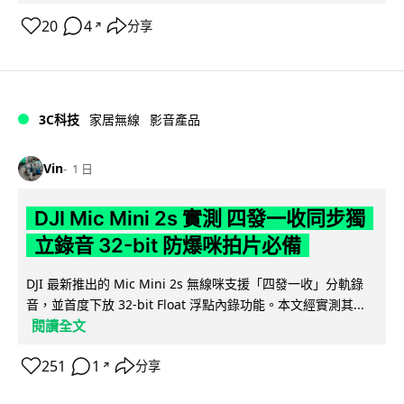
20
4
分享
↗
3C科技
家居無線
影音產品
Vin
1 日
DJI Mic Mini 2s 實測 四發一收同步獨
立錄音 32-bit 防爆咪拍片必備
DJI 最新推出的 Mic Mini 2s 無線咪支援「四發一收」分軌錄
音，並首度下放 32-bit Float 浮點內錄功能。本文經實測其...
閱讀全文
251
1
分享
↗