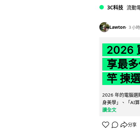
3C科技
流動
Lawton
3 小時
202
享最多
竿 揀
2026 年的電
身美學」、「AI算
讀全文
分享