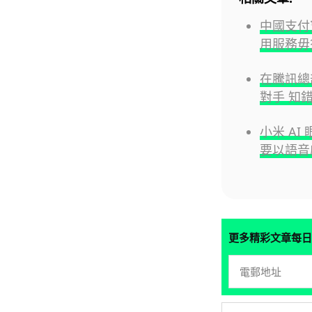
中國支付
用服務毋
在騰訊總
對手 知
小米 A
要以語音
更多精彩文章每日