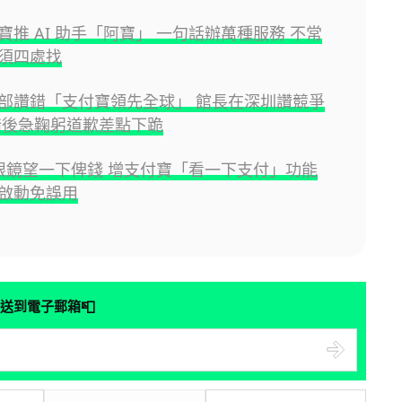
寶推 AI 助手「阿寶」 一句話辦萬種服務 不常
須四處找
部讚錯「支付寶領先全球」 館長在深圳讚競爭
錯後急鞠躬道歉差點下跪
I 眼鏡望一下俾錢 增支付寶「看一下支付」功能
啟動免誤用
📮
送到電子郵箱