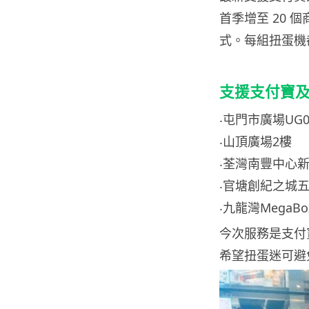
首季增至 20 
式。每組扭蛋機
支援支付寶及支
‧屯門市廣場UG0
‧山頂廣場2樓
‧荃灣南豐中心新
‧官塘創紀之城五期
‧九龍灣MegaB
今次服務是支付
希望扭蛋迷可避