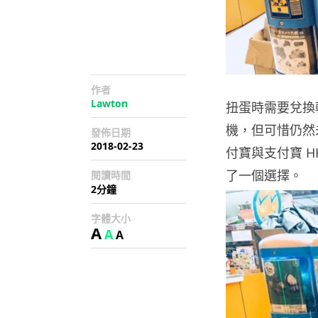
作者
Lawton
扭蛋時需要兌換
機，但可惜仍然
發佈日期
2018-02-23
付寶與支付寶 H
了一個選擇。
閱讀時間
2分鐘
字體大小
A
A
A