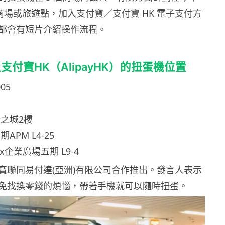
個商場或旅遊點，加入支付寶／支付寶 HK 電子支付方
都會有短片介紹操作流程。
付寶HK（AlipayHK）的扭蛋機位置
05
之城2樓
APM L4-25
ox企業廣場五期 L9-4
寶聯同易付達(亞洲)有限公司合作推出。發言人表示
免找換零錢的煩惱，帶著手機就可以隨時扭蛋。