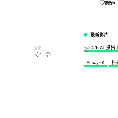
讚好
0
最新影片
分享
AlipayHK
扭