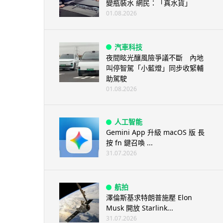
變瓶裝水 網民：「真水貨」
01.08.2026
汽車科技
夜間眩光釀風險爭議不斷 內地
叫停智駕「小藍燈」同步收緊輔
助駕駛
01.08.2026
人工智能
Gemini App 升級 macOS 版 長
按 fn 鍵召喚 ...
31.07.2026
航拍
澤倫斯基求特朗普施壓 Elon
Musk 開放 Starlink...
31.07.2026