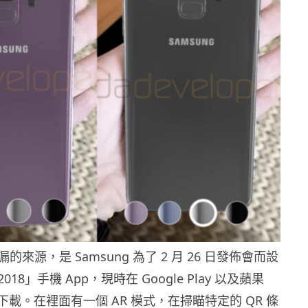
來源，是 Samsung 為了 2 月 26 日發佈會而設
 2018」手機 App，現時在 Google Play 以及蘋果
 都可下載。在裡面有一個 AR 模式，在掃瞄特定的 QR 條