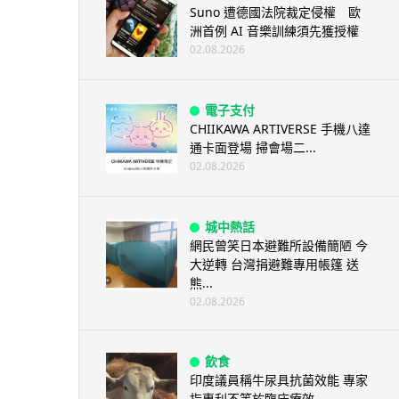
Suno 遭德國法院裁定侵權 歐
洲首例 AI 音樂訓練須先獲授權
02.08.2026
電子支付
CHIIKAWA ARTIVERSE 手機八達
通卡面登場 掃會場二...
02.08.2026
城中熱話
網民曾笑日本避難所設備簡陋 今
大逆轉 台灣捐避難專用帳篷 送
熊...
02.08.2026
飲食
印度議員稱牛尿具抗菌效能 專家
指專利不等於臨床療效