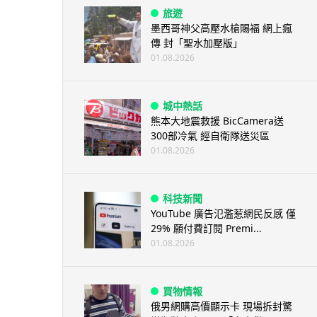
旅遊
墨西哥神父高壓水槍賜福 網上瘋
傳 封「聖水加壓版」
01.08.2026
城中熱話
熊本大地震救援 BicCamera送
300部冷氣 經自衛隊送災區
01.08.2026
科技新聞
YouTube 廣告氾濫惹網民反感 僅
29% 願付費訂閱 Premi...
01.08.2026
買物情報
俄男網購高價顯示卡 現場拆封驚