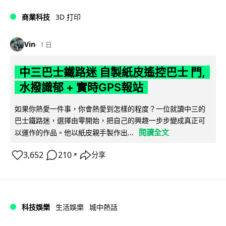
商業科技
3D 打印
Vin
1 日
中三巴士鐵路迷 自製紙皮遙控巴士 門,
水撥識郁 + 實時GPS報站
如果你熱愛一件事，你會熱愛到怎樣的程度？一位就讀中三的
巴士鐵路迷，選擇由零開始，把自己的興趣一步步變成真正可
閱讀全文
以運作的作品。他以紙皮親手製作出...
3,652
210
分享
↗
科技娛樂
生活娛樂
城中熱話