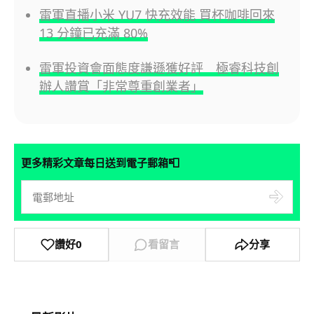
雷軍直播小米 YU7 快充效能 買杯咖啡回來
13 分鐘已充滿 80%
雷軍投資會面態度謙遜獲好評 極睿科技創
辦人讚賞「非常尊重創業者」
📮
更多精彩文章每日送到電子郵箱
讚好
0
看留言
分享