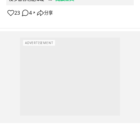
23
4
分享
↗
ADVERTISEMENT