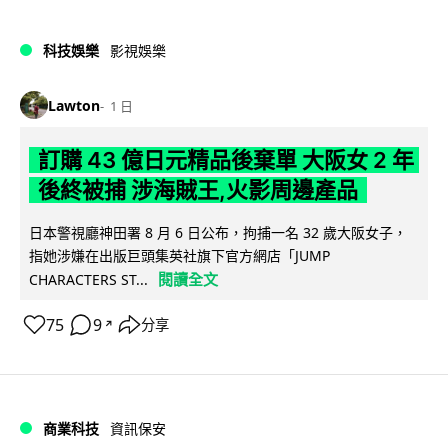
科技娛樂
影視娛樂
Lawton
1 日
訂購 43 億日元精品後棄單 大阪女 2 年
後終被捕 涉海賊王,火影周邊產品
日本警視廳神田署 8 月 6 日公布，拘捕一名 32 歲大阪女子，
指她涉嫌在出版巨頭集英社旗下官方網店「JUMP
閱讀全文
CHARACTERS ST...
75
9
分享
↗
商業科技
資訊保安