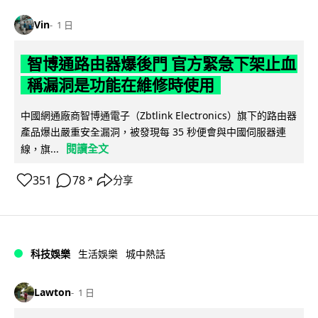
Vin
1 日
智博通路由器爆後門 官方緊急下架止血
稱漏洞是功能在維修時使用
中國網通廠商智博通電子（Zbtlink Electronics）旗下的路由器
產品爆出嚴重安全漏洞，被發現每 35 秒便會與中國伺服器連
閱讀全文
線，旗...
351
78
分享
↗
科技娛樂
生活娛樂
城中熱話
Lawton
1 日