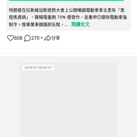
特朗普在拉斯維加斯造勢大會上公開嘲諷電動車車主患有「里
程焦慮病」，聲稱電量剩 75% 便發作，並重申已廢除電動車強
閱讀全文
制令。惟專業車媒隨即反駁，...
608
270
分享
↗
ADVERTISEMENT