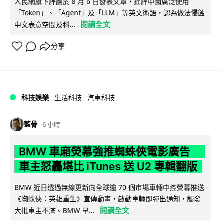
人民網旗下評論於 8 月 6 日發表文章，批評中國廣泛使用
「Token」、「Agent」及「LLM」等英文術語，認為做法侵蝕
閱讀全文
中文表意空間及科...
分享
科技娛樂
生活科技
汽車科技
藍骨
6 小時
BMW 車廂熒幕強推蜘蛛俠電影廣告
車主怒轟堪比 iTunes 送 U2 專輯翻版
BMW 近日透過無線更新向全球逾 70 個市場車輛中控熒幕推送
《蜘蛛俠：英雄重生》宣傳動畫，啟動車輛即彈出通知，觸發
閱讀全文
大批車主不滿。BMW 早...