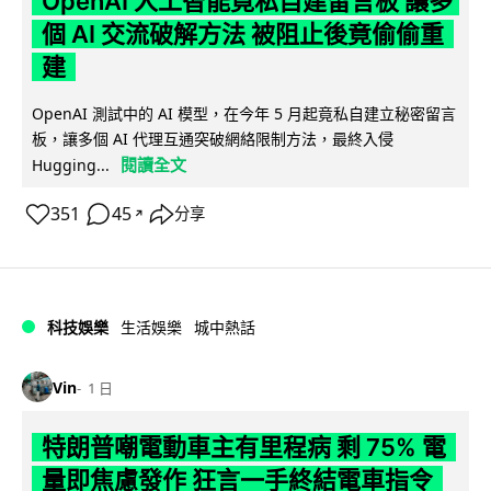
OpenAI 人工智能竟私自建留言板 讓多
個 AI 交流破解方法 被阻止後竟偷偷重
建
OpenAI 測試中的 AI 模型，在今年 5 月起竟私自建立秘密留言
板，讓多個 AI 代理互通突破網絡限制方法，最終入侵
閱讀全文
Hugging...
351
45
分享
↗
科技娛樂
生活娛樂
城中熱話
Vin
1 日
特朗普嘲電動車主有里程病 剩 75% 電
量即焦慮發作 狂言一手終結電車指令