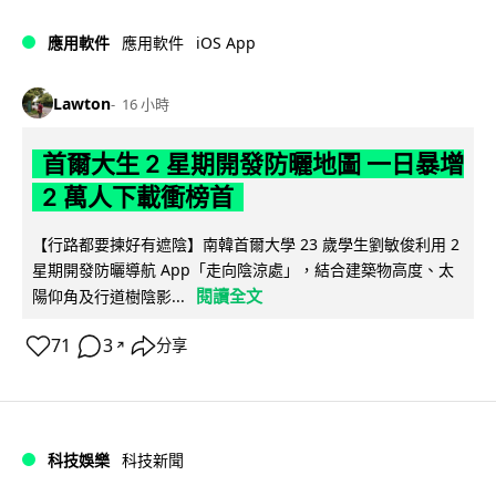
iOS App
應用軟件
應用軟件
Lawton
16 小時
首爾大生 2 星期開發防曬地圖 一日暴增
2 萬人下載衝榜首
【行路都要揀好有遮陰】南韓首爾大學 23 歲學生劉敏俊利用 2
星期開發防曬導航 App「走向陰涼處」，結合建築物高度、太
閱讀全文
陽仰角及行道樹陰影...
71
3
分享
↗
科技娛樂
科技新聞