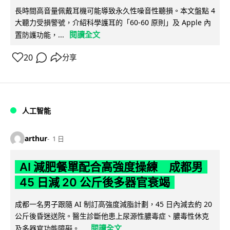
長時間高音量佩戴耳機可能導致永久性噪音性聽損。本文盤點 4
大聽力受損警號，介紹科學護耳的「60-60 原則」及 Apple 內
閱讀全文
置防護功能，...
20
分享
人工智能
arthur
1 日
AI 減肥餐單配合高強度操練 成都男
45 日減 20 公斤後多器官衰竭
成都一名男子跟隨 AI 制訂高強度減脂計劃，45 日內減去約 20
公斤後昏迷送院。醫生診斷他患上尿源性膿毒症、膿毒性休克
閱讀全文
及多器官功能障礙。...