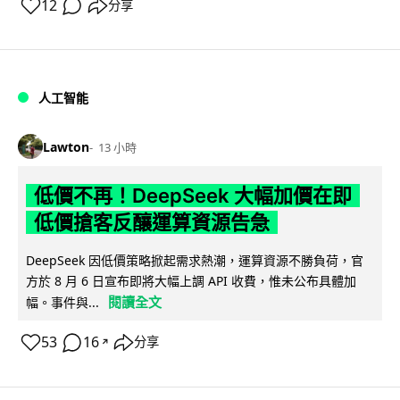
12
分享
人工智能
Lawton
13 小時
低價不再！DeepSeek 大幅加價在即
低價搶客反釀運算資源告急
DeepSeek 因低價策略掀起需求熱潮，運算資源不勝負荷，官
方於 8 月 6 日宣布即將大幅上調 API 收費，惟未公布具體加
閱讀全文
幅。事件與...
53
16
分享
↗