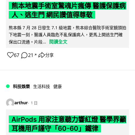
熊本地震手術室驚魂片瘋傳 醫護保護病
人、逃生門 網民讚值得尊敬
熊本縣 7 月 28 日發生 7.1 級地震，熊本綜合醫院手術室鏡頭拍
下地震一刻，醫護人員臨危不亂保護病人，更馬上開逃生門確
閱讀全文
保出口流通。片段...
67
21
分享
↗
科技娛樂
生活科技
健康
arthur
1 日
AirPods 用家注意聽力響紅燈 醫學界籲
耳機用戶謹守「60-60」鐵律