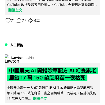
YouTube 收視反超及用戶流失。YouTube 全球日均觀看時間...
閱讀全文
71
7
分享
↗
人工智能
Lawton
3 小時
中國農夫 AI 開錯除草配方 AI 幻覺累老
農蝕 17 萬 150 畝芝麻苗一夜枯死
中國安徽滁州一名 67 歲農民按 AI 生成農藥配方為芝麻田除
草，結果 150 畝芝麻苗一夜之間與雜草一同枯死，估計損失約
閱讀全文
15 萬元人民幣...