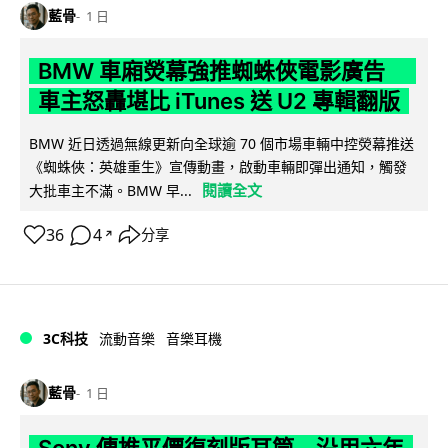
藍骨
1 日
BMW 車廂熒幕強推蜘蛛俠電影廣告
車主怒轟堪比 iTunes 送 U2 專輯翻版
BMW 近日透過無線更新向全球逾 70 個市場車輛中控熒幕推送
《蜘蛛俠：英雄重生》宣傳動畫，啟動車輛即彈出通知，觸發
閱讀全文
大批車主不滿。BMW 早...
36
4
分享
↗
3C科技
流動音樂
音樂耳機
藍骨
1 日
Sony 傳推平價復刻版耳筒 沿用六年