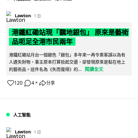
Lawton
1 日
港鐵紅磡站現「黐地銀包」 原來是藝術
品呃足全港市民兩年
港鐵紅磡站月台一個銀色「銀包」多年來一再令乘客誤以為有
人遺失財物，事主原本打算拾起交還，卻發現原來是黏在地上
閱讀全文
的藝術品。這件名為《失而復得》的...
120
4
分享
↗
人工智能
Lawton
1 日