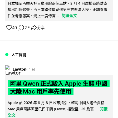
日本福岡西鐵天神大牟田線兩個車站，8 月 4 日廣播系統離奇
播出粗俗歌聲，西日本鐵道懷疑遭第三方非法入侵，正調查事
閱讀全文
件並考慮報案。網上一度傳言...
40
2
分享
↗
人工智能
Lawton
1 日
阿里 Qwen 正式駁入 Apple 生態 中國
大陸 Mac 用戶率先使用
Apple 於 2026 年 8 月 8 日公布指引，確認中國大陸合資格
閱讀
Mac 用戶可將阿里巴巴千問 (Qwen) 接駁至 Siri 及寫...
全文