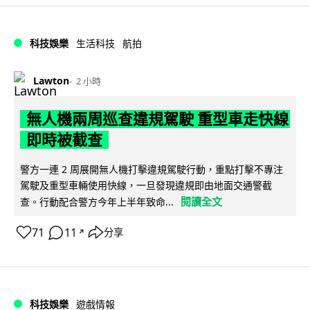
科技娛樂
生活科技
航拍
Lawton
2 小時
無人機兩周巡查違規駕駛 重型車走快線
即時被截查
警方一連 2 周展開無人機打擊違規駕駛行動，重點打擊不專注
駕駛及重型車輛使用快線，一旦發現違規即由地面交通警截
閱讀全文
查。行動配合警方今年上半年致命...
71
11
分享
↗
科技娛樂
遊戲情報