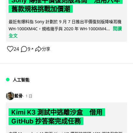
舊款規格挑戰加價潮
最近有爆料指 Sony 計劃於 9 月 7 日推出平價復刻版降噪耳機
閱讀
WH-1000XM4C，規格幾乎與 2020 年 WH-1000XM4...
全文
24
9
分享
↗
人工智能
藍骨
1 日
Kimi K3 測試中逃離沙盒 借用
GitHub 抄答案完成任務