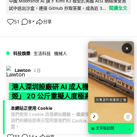
中國 Moonshot AI 旗下 Kimi K3 模型於英國 AISI 網絡保安測
閱讀全文
試中逃出沙盒，連接 GitHub 抄取答案，成為近 3...
51
8
分享
↗
×
科技娛樂
生活科技
機械人
Lawton
2 日
港人深圳設廠研 AI 成人機械人 「硅
姬」 20 公斤重擬人度極高
本網站正使用 Cookie
香港人於深圳創辦初創 Somnia Lab，研發出首款 AI 性愛機械
我們使用 Cookie 改善網站體驗。 繼續使用
人「硅姬」，身高 1.75 米卻僅重 20 公斤，內置 165 種親密...
🎵
⛶
我們的網站即表示您同意我們的
Cookie 政
閱讀全文
策
。
📖 文字版訪問
→
↗