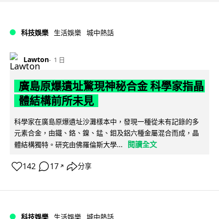
科技娛樂
生活娛樂
城中熱話
Lawton
1 日
廣島原爆遺址驚現神秘合金 科學家指晶
體結構前所未見
科學家在廣島原爆遺址沙灘樣本中，發現一種從未有記錄的多
元素合金，由鐵、鉻、鎳、錳、鉬及鋁六種金屬混合而成，晶
閱讀全文
體結構獨特。研究由佛羅倫斯大學...
142
17
分享
↗
科技娛樂
生活娛樂
城中熱話