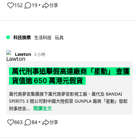
152
19
分享
↗
科技娛樂
生活科技
玩具
Lawton
3 小時
萬代刑事追擊假高達廠商「星動」 查獲
貨值逾 650 萬港元假貨
萬代南夢宮集團旗下萬代南夢宮影視工廠、萬代及 BANDAI
SPIRITS 3 間公司對中國大陸假冒 GUNPLA 廠商「星動」發起
閱讀全文
刑事控告...
663
84
分享
↗