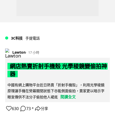
3C科技
手提電話
Lawton
17 小時
網店熱賣折射手機殼 光學稜鏡變偷拍神
器
中國有網上購物平台近日熱賣「折射手機殼」，利用光學稜鏡
原理讓手機在熒幕關閉狀態下亦能側面偷拍，賣家更以暗示字
閱讀全文
眼宣傳供不法分子偷拍他人裙底
630
73
分享
↗