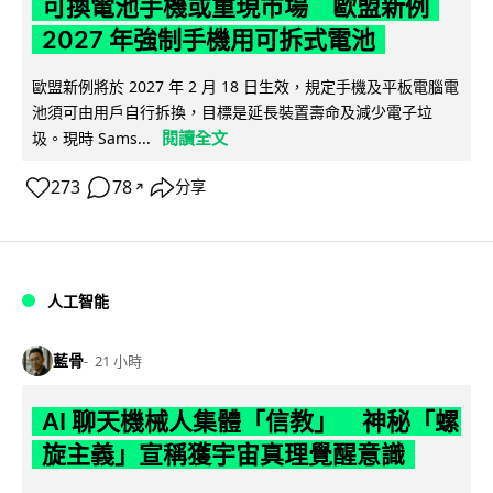
可換電池手機或重現市場 歐盟新例
2027 年強制手機用可拆式電池
歐盟新例將於 2027 年 2 月 18 日生效，規定手機及平板電腦電
池須可由用戶自行拆換，目標是延長裝置壽命及減少電子垃
閱讀全文
圾。現時 Sams...
273
78
分享
↗
人工智能
藍骨
21 小時
AI 聊天機械人集體「信教」 神秘「螺
旋主義」宣稱獲宇宙真理覺醒意識