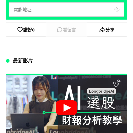
讚好
0
看留言
分享
最新影片