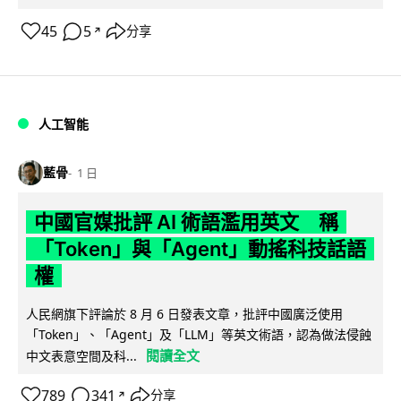
45
5
分享
↗
人工智能
藍骨
1 日
中國官媒批評 AI 術語濫用英文 稱
「Token」與「Agent」動搖科技話語
權
人民網旗下評論於 8 月 6 日發表文章，批評中國廣泛使用
「Token」、「Agent」及「LLM」等英文術語，認為做法侵蝕
閱讀全文
中文表意空間及科...
789
341
分享
↗