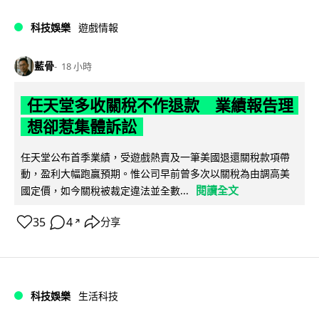
科技娛樂
遊戲情報
藍骨
18 小時
任天堂多收關稅不作退款 業績報告理
想卻惹集體訴訟
任天堂公布首季業績，受遊戲熱賣及一筆美國退還關稅款項帶
動，盈利大幅跑贏預期。惟公司早前曾多次以關稅為由調高美
閱讀全文
國定價，如今關稅被裁定違法並全數...
35
4
分享
↗
科技娛樂
生活科技