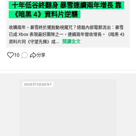
十年低谷終翻身 暴雪連續兩年增長 靠
《暗黑 4》資料片逆襲
收購兩年，暴雪終於擺脫動視魔咒？總裁內部電郵流出：暴雪
已成 Xbox 表現最好團隊之一，連續兩年營收增長。《暗黑 4》
閱讀全文
資料片同《守望先鋒》成...
10
分享
ADVERTISEMENT