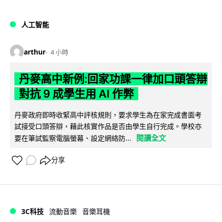
人工智能
arthur
4 小時
丹麥高中新例:回家功課一律加口頭答辯
對抗 9 成學生用 AI 作弊
丹麥政府即時收緊高中評核規則，要求學生為在家完成書面考
試接受口頭答辯，藉此核實作品是否由學生自行完成。學校亦
閱讀全文
要在筆試監察電腦螢幕、設定網絡防...
分享
3C科技
流動音樂
音樂耳機