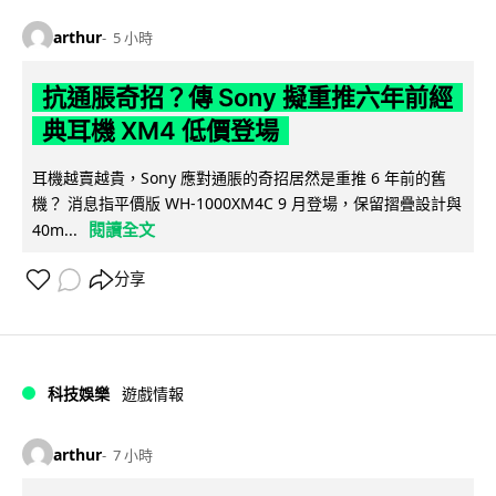
arthur
5 小時
抗通脹奇招？傳 Sony 擬重推六年前經
典耳機 XM4 低價登場
耳機越賣越貴，Sony 應對通脹的奇招居然是重推 6 年前的舊
機？ 消息指平價版 WH-1000XM4C 9 月登場，保留摺疊設計與
閱讀全文
40m...
分享
科技娛樂
遊戲情報
arthur
7 小時