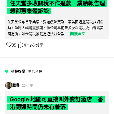
任天堂多收關稅不作退款 業績報告理
想卻惹集體訴訟
任天堂公布首季業績，受遊戲熱賣及一筆美國退還關稅款項帶
動，盈利大幅跑贏預期。惟公司早前曾多次以關稅為由調高美
閱讀全文
國定價，如今關稅被裁定違法並全數...
35
4
分享
↗
科技娛樂
生活科技
藍骨
20 小時
Google 地圖可直接叫外賣訂酒店 香
港開通時間仍未有着落