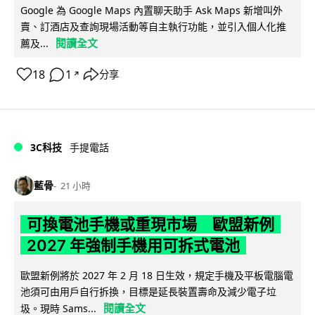
Google 為 Google Maps 內置聊天助手 Ask Maps 新增叫外
賣、訂酒店及查詢現場活動等自主執行功能，並引入個人化推
閱讀全文
薦及...
18
1
分享
↗
3C科技
手提電話
藍骨
21 小時
可換電池手機或重現市場 歐盟新例
2027 年強制手機用可拆式電池
歐盟新例將於 2027 年 2 月 18 日生效，規定手機及平板電腦電
池須可由用戶自行拆換，目標是延長裝置壽命及減少電子垃
閱讀全文
圾。現時 Sams...