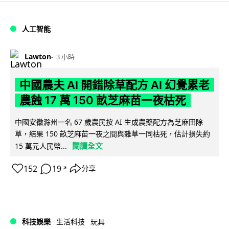
人工智能
Lawton
3 小時
中國農夫 AI 開錯除草配方 AI 幻覺累老
農蝕 17 萬 150 畝芝麻苗一夜枯死
中國安徽滁州一名 67 歲農民按 AI 生成農藥配方為芝麻田除
草，結果 150 畝芝麻苗一夜之間與雜草一同枯死，估計損失約
閱讀全文
15 萬元人民幣...
152
19
分享
↗
科技娛樂
生活科技
玩具