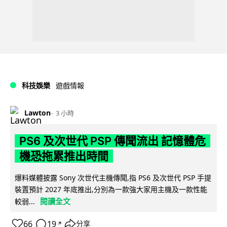
科技娛樂
遊戲情報
Lawton
3 小時
PS6 及次世代 PSP 傳聞流出 記憶體危
機恐拖累推出時間
爆料媒體披露 Sony 次世代主機傳聞,指 PS6 及次世代 PSP 手提
裝置預計 2027 年底推出,分別為一款強大家用主機及一款性能
閱讀全文
較弱...
66
19
分享
↗