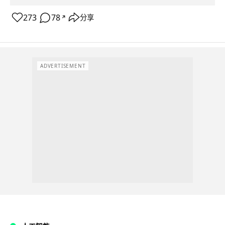
273
78
分享
↗
ADVERTISEMENT