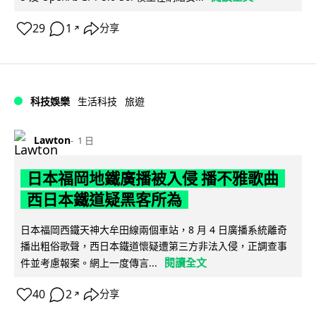
29
1
分享
↗
科技娛樂
生活科技
旅遊
Lawton
1 日
日本福岡地鐵廣播被入侵 播不雅歌曲
西日本鐵道疑黑客所為
日本福岡西鐵天神大牟田線兩個車站，8 月 4 日廣播系統離奇
播出粗俗歌聲，西日本鐵道懷疑遭第三方非法入侵，正調查事
閱讀全文
件並考慮報案。網上一度傳言...
40
2
分享
↗