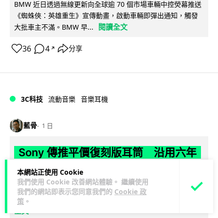
BMW 近日透過無線更新向全球逾 70 個市場車輛中控熒幕推送
《蜘蛛俠：英雄重生》宣傳動畫，啟動車輛即彈出通知，觸發
閱讀全文
大批車主不滿。BMW 早...
36
4
分享
↗
3C科技
流動音樂
音樂耳機
藍骨
1 日
Sony 傳推平價復刻版耳筒 沿用六年
舊款規格挑戰加價潮
本網站正使用 Cookie
我們使用 Cookie 改善網站體驗。 繼續使用
最近有爆料指 Sony 計劃於 9 月 7 日推出平價復刻版降噪耳機
我們的網站即表示您同意我們的
Cookie 政
閱讀
WH-1000XM4C，規格幾乎與 2020 年 WH-1000XM4...
策
。
全文