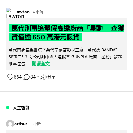
Lawton
4 小時
萬代刑事追擊假高達廠商「星動」 查獲
貨值逾 650 萬港元假貨
萬代南夢宮集團旗下萬代南夢宮影視工廠、萬代及 BANDAI
SPIRITS 3 間公司對中國大陸假冒 GUNPLA 廠商「星動」發起
閱讀全文
刑事控告...
664
84
分享
↗
人工智能
arthur
5 小時