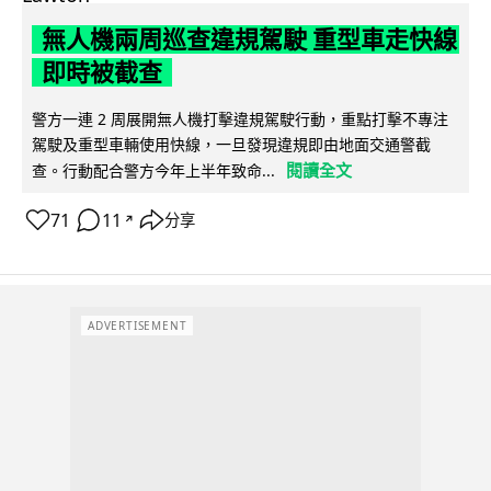
無人機兩周巡查違規駕駛 重型車走快線
即時被截查
警方一連 2 周展開無人機打擊違規駕駛行動，重點打擊不專注
駕駛及重型車輛使用快線，一旦發現違規即由地面交通警截
閱讀全文
查。行動配合警方今年上半年致命...
71
11
分享
↗
ADVERTISEMENT