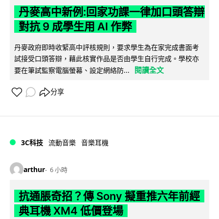
丹麥高中新例:回家功課一律加口頭答辯
對抗 9 成學生用 AI 作弊
丹麥政府即時收緊高中評核規則，要求學生為在家完成書面考
試接受口頭答辯，藉此核實作品是否由學生自行完成。學校亦
閱讀全文
要在筆試監察電腦螢幕、設定網絡防...
分享
3C科技
流動音樂
音樂耳機
arthur
6 小時
抗通脹奇招？傳 Sony 擬重推六年前經
典耳機 XM4 低價登場