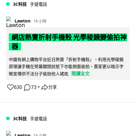
3C科技
手提電話
Lawton
18 小時
網店熱賣折射手機殼 光學稜鏡變偷拍神
器
中國有網上購物平台近日熱賣「折射手機殼」，利用光學稜鏡
原理讓手機在熒幕關閉狀態下亦能側面偷拍，賣家更以暗示字
閱讀全文
眼宣傳供不法分子偷拍他人裙底
630
73
分享
↗
3C科技
手提電話
Lawton
18 小時