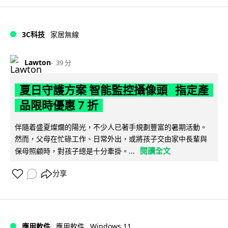
3C科技
家居無線
Lawton
39 分
夏日守護方案 智能監控攝像頭 指定產
品限時優惠 7 折
伴隨着盛夏燦爛的陽光，不少人已著手規劃豐富的暑期活動。
然而，父母在忙碌工作、日常外出，或將孩子交由家中長輩與
閱讀全文
保母照顧時，對孩子總是十分牽掛。...
分享
Windows 11
應用軟件
應用軟件