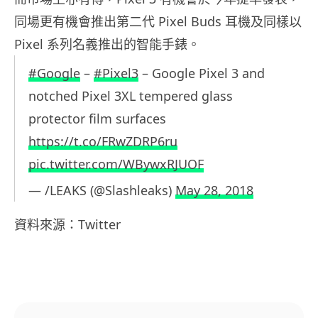
同場更有機會推出第二代 Pixel Buds 耳機及同樣以
Pixel 系列名義推出的智能手錶。
#Google
–
#Pixel3
– Google Pixel 3 and
notched Pixel 3XL tempered glass
protector film surfaces
https://t.co/FRwZDRP6ru
pic.twitter.com/WBywxRJUOF
— /LEAKS (@Slashleaks)
May 28, 2018
資料來源：Twitter