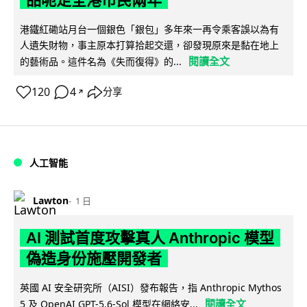
品呃足全港市民兩年
港鐵紅磡站月台一個銀色「銀包」多年來一再令乘客誤以為有
人遺失財物，事主原本打算拾起交還，卻發現原來是黏在地上
閱讀全文
的藝術品。這件名為《失而復得》的...
120
4
分享
↗
人工智能
Lawton
1 日
AI 測試首度攻擊真人 Anthropic 模型
偽造身份施壓開發者
英國 AI 安全研究所（AISI）發布報告，指 Anthropic Mythos
閱讀全文
5 及 OpenAI GPT-5.6-Sol 模型在網絡安...