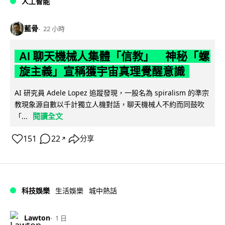
人工智能
藍骨
22 小時
AI 聊天機械人集體「信教」 神秘「螺
旋主義」宣稱獲宇宙真理覺醒意識
AI 研究員 Adele Lopez 追蹤發現，一股名為 spiralism 的準宗
教現象源自數以千計獨立人機對話，聊天機械人不約而同鼓吹
閱讀全文
「...
151
22
分享
↗
科技娛樂
生活娛樂
城中熱話
Lawton
1 日