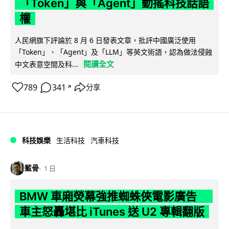
「Token」與「Agent」動搖科技話語
權
人民網旗下評論於 8 月 6 日發表文章，批評中國廣泛使用
「Token」、「Agent」及「LLM」等英文術語，認為做法侵蝕
閱讀全文
中文表意空間及科...
789
341
分享
↗
科技娛樂
生活科技
汽車科技
藍骨
1 日
BMW 車廂熒幕強推蜘蛛俠電影廣告
車主怒轟堪比 iTunes 送 U2 專輯翻版