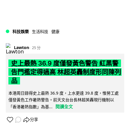
科技娛樂
生活科技
健康
Lawton
25 分
史上最熱 36.9 度僅發黃色警告 紅黑警
告門檻定得過高 林超英轟制度形同陳列
品
本港周日錄得史上最熱 36.9 度，上水更達 39.8 度，惟勞工處
僅發黃色工作暑熱警告。前天文台台長林超英轟現行機制以
閱讀全文
「香港暑熱指數」為基...
分享