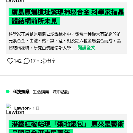
廣島原爆遺址驚現神秘合金 科學家指晶
體結構前所未見
科學家在廣島原爆遺址沙灘樣本中，發現一種從未有記錄的多
元素合金，由鐵、鉻、鎳、錳、鉬及鋁六種金屬混合而成，晶
閱讀全文
體結構獨特。研究由佛羅倫斯大學...
142
17
分享
↗
科技娛樂
生活娛樂
城中熱話
Lawton
1 日
港鐵紅磡站現「黐地銀包」 原來是藝術