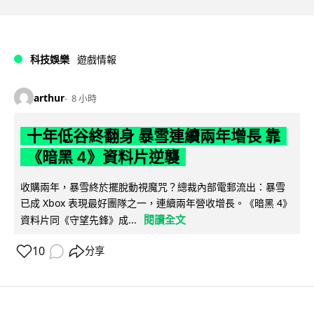
科技娛樂
遊戲情報
arthur
8 小時
十年低谷終翻身 暴雪連續兩年增長 靠
《暗黑 4》資料片逆襲
收購兩年，暴雪終於擺脫動視魔咒？總裁內部電郵流出：暴雪
已成 Xbox 表現最好團隊之一，連續兩年營收增長。《暗黑 4》
閱讀全文
資料片同《守望先鋒》成...
10
分享