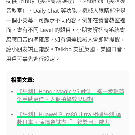
提供 Trinity（英話會話課程）、Phonics（英語發
音教室）、Daily Chat 等功能。機械人眼睛部份是
一個小熒幕，可顯示不同內容。例如在發音教室裡
面，會有不同 Level 的題目，小朋友解答時系統會
感應口音的準確度，如有偏差機械人會即時提醒，
讓小朋友矯正錯誤。Talkbo 支援英國、美國口音，
用戶可事先進行設定。
相關文章:
【評測】Honor Magic V5 評測 進一步輕薄
化手感更佳 + 人像拍攝效果理想
【評測】Huawei Pura80 Ultra 相機評測 遠
赴日本 + 演唱會試盡「一鏡雙目」威力