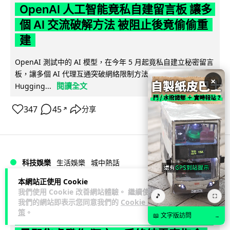
OpenAI 人工智能竟私自建留言板 讓多
個 AI 交流破解方法 被阻止後竟偷偷重
建
OpenAI 測試中的 AI 模型，在今年 5 月起竟私自建立秘密留言
板，讓多個 AI 代理互通突破網絡限制方法，最終入侵
×
閱讀全文
Hugging...
347
45
分享
↗
科技娛樂
生活娛樂
城中熱話
本網站正使用 Cookie
Vin
1 日
我們使用 Cookie 改善網站體驗。 繼續使用
🎵
⛶
我們的網站即表示您同意我們的
Cookie 政
策
。
特朗普嘲電動車主有里程病 剩 75% 電
📖 文字版訪問
→