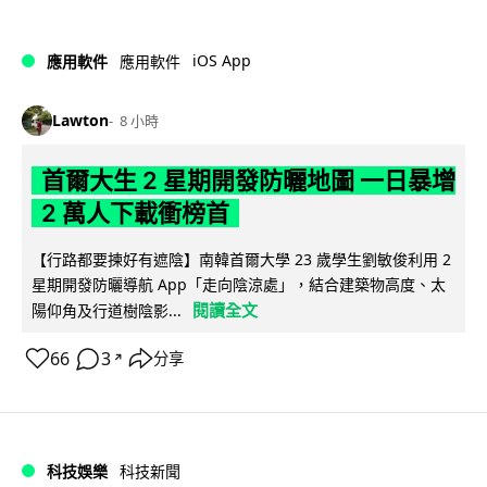
iOS App
應用軟件
應用軟件
Lawton
8 小時
首爾大生 2 星期開發防曬地圖 一日暴增
2 萬人下載衝榜首
【行路都要揀好有遮陰】南韓首爾大學 23 歲學生劉敏俊利用 2
星期開發防曬導航 App「走向陰涼處」，結合建築物高度、太
閱讀全文
陽仰角及行道樹陰影...
66
3
分享
↗
科技娛樂
科技新聞