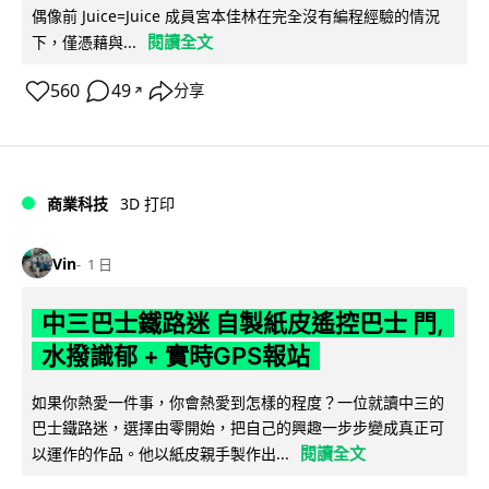
偶像前 Juice=Juice 成員宮本佳林在完全沒有編程經驗的情況
閱讀全文
下，僅憑藉與...
560
49
分享
↗
商業科技
3D 打印
Vin
1 日
中三巴士鐵路迷 自製紙皮遙控巴士 門,
水撥識郁 + 實時GPS報站
如果你熱愛一件事，你會熱愛到怎樣的程度？一位就讀中三的
巴士鐵路迷，選擇由零開始，把自己的興趣一步步變成真正可
閱讀全文
以運作的作品。他以紙皮親手製作出...