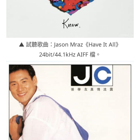
▲ 試聽歌曲：Jason Mraz《Have It All》
24bit/44.1kHz AIFF 檔。