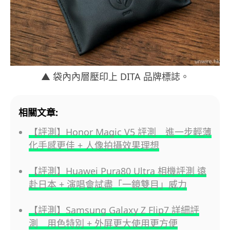
▲ 袋內內層壓印上 DITA 品牌標誌。
相關文章:
【評測】Honor Magic V5 評測 進一步輕薄
化手感更佳 + 人像拍攝效果理想
【評測】Huawei Pura80 Ultra 相機評測 遠
赴日本 + 演唱會試盡「一鏡雙目」威力
【評測】Samsung Galaxy Z Flip7 詳細評
測 用色特別 + 外屏更大使用更方便