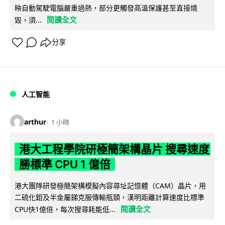
映自動駕駛電腦嚴重過熱，部分更觸發高溫保護甚至直接燒
閱讀全文
毀，須...
分享
人工智能
arthur
1 小時
港大工程學院研極簡架構晶片 搜尋速度
勝標準 CPU 1 億倍
港大團隊研發極簡架構模擬內容尋址記憶體（CAM）晶片，用
二硫化鉬及半金屬銻克服傳輸瓶頸，漢明距離計算速度比標準
閱讀全文
CPU快1億倍，每次搜尋耗能低...