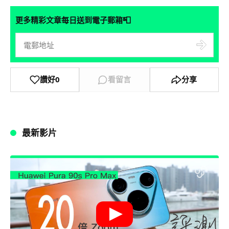
📮
更多精彩文章每日送到電子郵箱
讚好
0
看留言
分享
最新影片