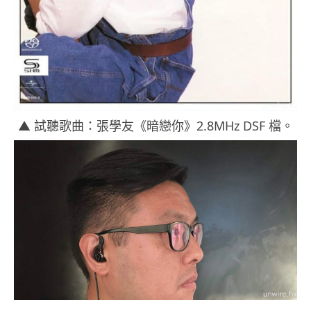
▲ 試聽歌曲：張學友《暗戀你》2.8MHz DSF 檔。