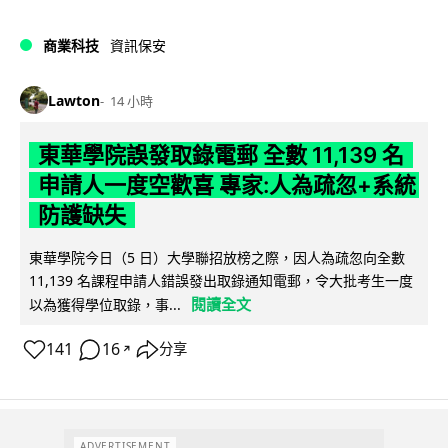
商業科技
資訊保安
Lawton
14 小時
東華學院誤發取錄電郵 全數 11,139 名
申請人一度空歡喜 專家:人為疏忽+系統
防護缺失
東華學院今日（5 日）大學聯招放榜之際，因人為疏忽向全數
11,139 名課程申請人錯誤發出取錄通知電郵，令大批考生一度
閱讀全文
以為獲得學位取錄，事...
141
16
分享
↗
ADVERTISEMENT