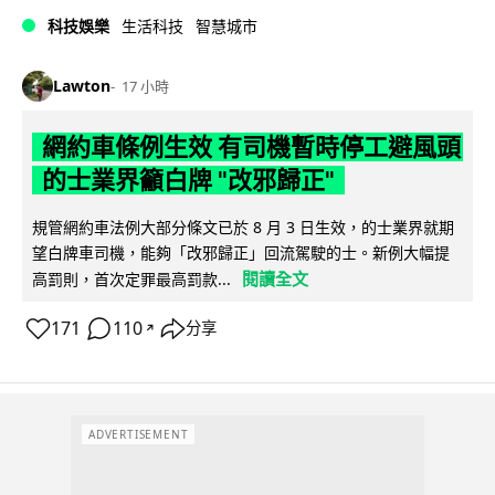
科技娛樂
生活科技
智慧城市
Lawton
17 小時
網約車條例生效 有司機暫時停工避風頭
的士業界籲白牌 "改邪歸正"
規管網約車法例大部分條文已於 8 月 3 日生效，的士業界就期
望白牌車司機，能夠「改邪歸正」回流駕駛的士。新例大幅提
閱讀全文
高罰則，首次定罪最高罰款...
171
110
分享
↗
ADVERTISEMENT