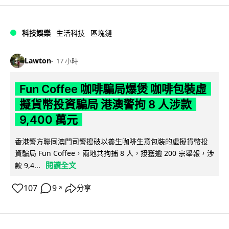
科技娛樂
生活科技
區塊鏈
Lawton
17 小時
Fun Coffee 咖啡騙局爆煲 咖啡包裝虛
擬貨幣投資騙局 港澳警拘 8 人涉款
9,400 萬元
香港警方聯同澳門司警搗破以養生咖啡生意包裝的虛擬貨幣投
資騙局 Fun Coffee，兩地共拘捕 8 人，接獲逾 200 宗舉報，涉
閱讀全文
款 9,4...
107
9
分享
↗