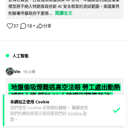
模型將不納入特朗普政府新 AI 安全框架的測試範圍。美國業界
閱讀全文
則聯署呼籲政府不要限...
37
18
分享
↗
人工智能
Vin
19 小時
地盤偷吸煙難逃高空法眼 勞工處出動熱
感無人機 擬加 AI 人臉識別精準執法
本網站正使用 Cookie
我們使用 Cookie 改善網站體驗。 繼續使用
勞工處投入配備熱感應鏡頭的小型無人機進行高空巡邏以打擊
我們的網站即表示您同意我們的
Cookie 政
地盤違例吸煙，並正研究於未來一年內引入 AI 人臉識別與行為
策
。
閱讀全文
分析功能，結合三大技術進一...