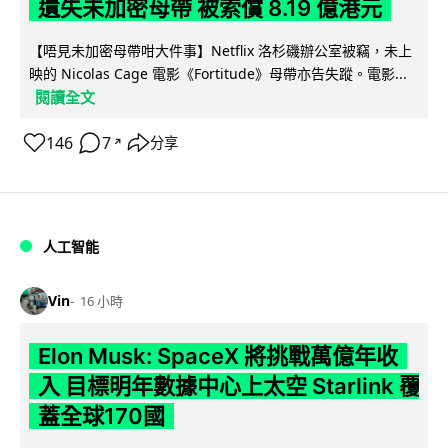
遺失未加密母帶 被索償 8.19 億港元
【唔見未加密母帶咁大件事】Netflix 洛杉磯辦公室被竊，未上
映的 Nicolas Cage 電影《Fortitude》母帶亦告失蹤。電影...
閱讀全文
146
7
分享
↗
人工智能
Vin
16 小時
Elon Musk: SpaceX 將挑戰萬億年收
入 目標明年數據中心上太空 Starlink 覆
蓋全球170國