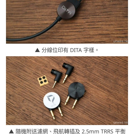
▲ 分線位印有 DITA 字樣。
▲ 隨機附送濾網、飛航轉插及 2.5mm TRRS 平衡